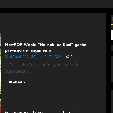
NewPOP Week: “Houseki no Kuni” ganha
previsão de lançamento
ALEXSANDER LUIZ
31/01/2021
2
A 'Terra das Joias' enfim ganha mês de
lançamento.
READ MORE