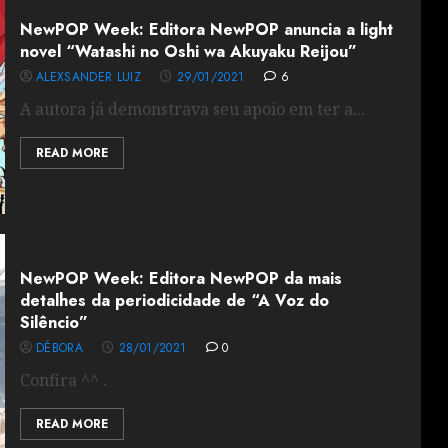
NewPOP Week: Editora NewPOP anuncia a light
novel “Watashi no Oshi wa Akuyaku Reijou”
ALEXSANDER LUIZ
29/01/2021
6
A autora já demonstrava seu apoio em ter a...
READ MORE
NewPOP Week: Editora NewPOP da mais
detalhes da periodicidade de “A Voz do
Silêncio”
DÉBORA
28/01/2021
0
Confira ^^ .
READ MORE