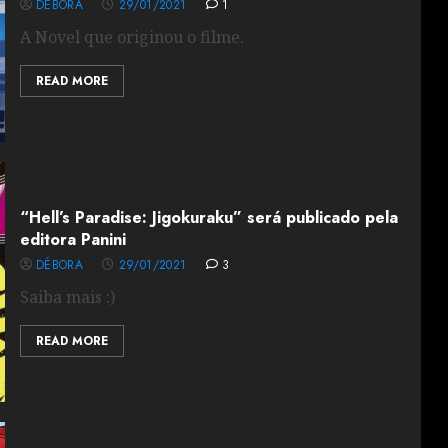
DÉBORA
29/01/2021
1
A Novel que originou o filme.
READ MORE
“Hell’s Paradise: Jigokuraku” será publicado pela
editora Panini
DÉBORA
29/01/2021
3
Saiba mais :)
READ MORE