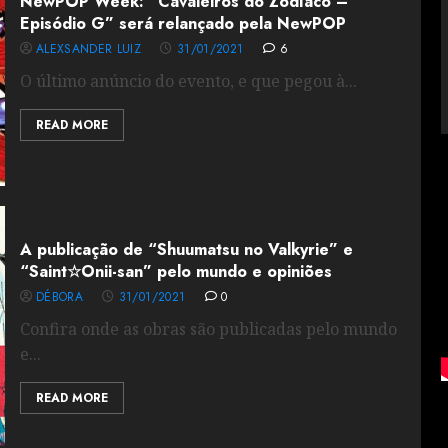
NewPOP Week: “Cavaleiros do Zodíaco –
Episódio G” será relançado pela NewPOP
ALEXSANDER LUIZ
31/01/2021
6
O último anúncio do evento, e que pegou à...
READ MORE
A publicação de “Shuumatsu no Valkyrie” e
“Saint☆Onii-san” pelo mundo e opiniões
DÉBORA
31/01/2021
0
Confira onde as obras são publicadas pelo mundo
e...
READ MORE