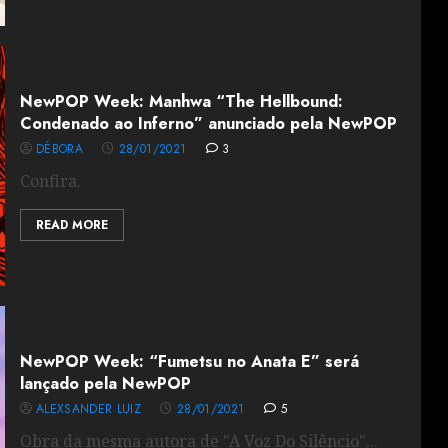
NewPOP Week: Manhwa “The Hellbound:
Condenado ao Inferno” anunciado pela NewPOP
DÉBORA
28/01/2021
3
Confira.
READ MORE
NewPOP Week: “Fumetsu no Anata E” será
lançado pela NewPOP
ALEXSANDER LUIZ
28/01/2021
5
Obra da mesma autora de "A Voz Do Silêncio"...