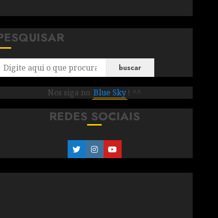
PESQUISAR
buscar
Nos siga no
Blue Sky
! ^^
REDES SOCIAIS