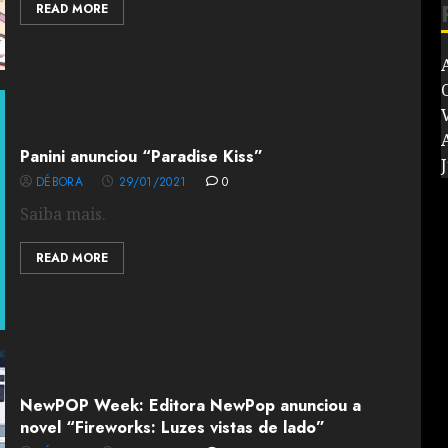
READ MORE
V
Panini anunciou “Paradise Kiss”
J
DÉBORA
29/01/2021
0
Saiba mais.
READ MORE
NewPOP Week: Editora NewPop anunciou a
novel “Fireworks: Luzes vistas de lado”