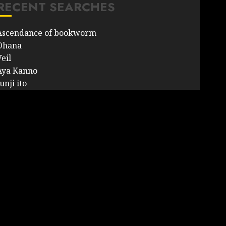
RECENT SEARCHES
Ascendance of bookworm
Ohana
eil
Aya Kanno
unji ito