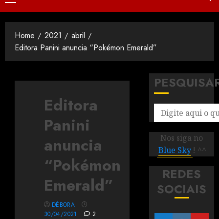
Home
2021
abril
Editora Panini anuncia “Pokémon Emerald”
PESQUISA
Editora
Panini
Nos siga no
anuncia
Blue Sky
! ^^
“Pokémon
REDES
Emerald”
SOCIAIS
DÉBORA
30/04/2021
2