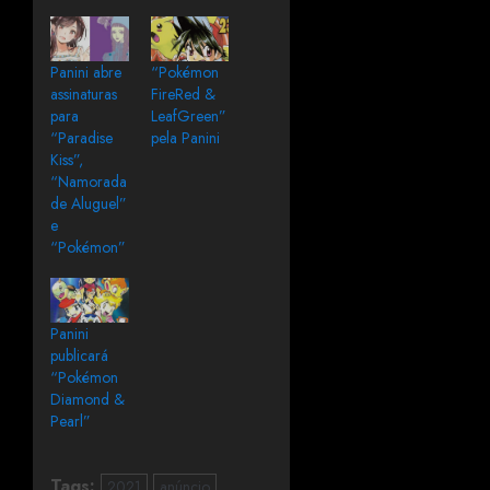
Panini abre
“Pokémon
assinaturas
FireRed &
para
LeafGreen”
“Paradise
pela Panini
Kiss”,
“Namorada
de Aluguel”
e
“Pokémon”
Panini
publicará
“Pokémon
Diamond &
Pearl”
Tags:
2021
anúncio