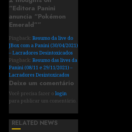
“
Editora Panini
anuncia “Pokémon
Emerald”
”
Pingback:
Resumo da live do
JBox com a Panini (30/04/2021)
– Lacradores Desintoxicados
Pingback:
Resumo das lives da
Panini (08/11 e 29/11/2021) –
Lacradores Desintoxicados
Deixe um comentário
Você precisa fazer o
login
para publicar um comentário.
RELATED NEWS