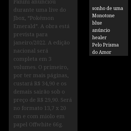
Panini anunciou
sonho de uma
durante uma live do
Monotone
Jbox, “Pokémon
blue
Emerald”. A obra está
anúncio
prevista para
healer
janeiro/2022. A edição
Pelo Prisma
nacional será
do Amor
completa em 3
volumes. O primeiro,
por ter mais páginas,
custará R$ 34,90 e os
demais sairão sob o
preço de R$ 29,90. Será
no formato 13,7 x 20
cm e com miolo em
papel Offwhite 66g.