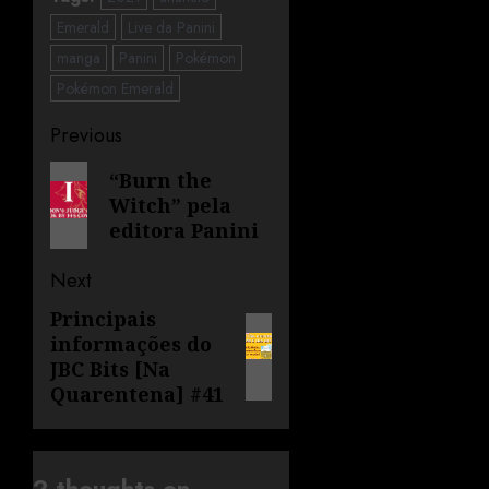
Emerald
Live da Panini
manga
Panini
Pokémon
Pokémon Emerald
Previous
“Burn the
Witch” pela
editora Panini
Next
Principais
informações do
JBC Bits [Na
Quarentena] #41
2 thoughts on