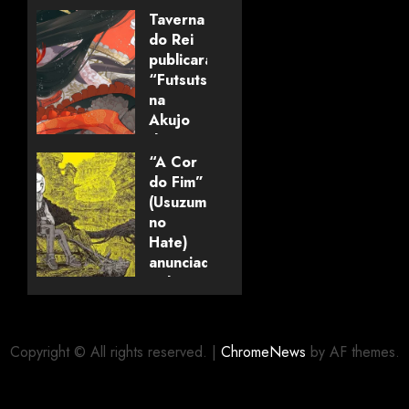
Taverna
do Rei
publicará
“Futsutsuka
na
Akujo
dewa
Gozaimasu
“A Cor
ga”
do Fim”
(mangá)
(Usuzumi
no
Hate)
05/08/2026
0
anunciado
pela
editora
Panini
Copyright © All rights reserved.
|
ChromeNews
by AF themes.
03/08/2026
0