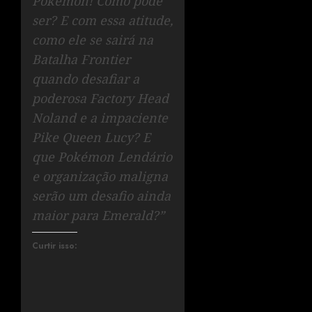
Pokémon! Como pode
ser? E com essa atitude,
como ele se sairá na
Batalha Frontier
quando desafiar a
poderosa Factory Head
Noland e a impaciente
Pike Queen Lucy? E
que Pokémon Lendário
e organização maligna
serão um desafio ainda
maior para Emerald?”
Curtir isso: