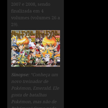
2007 e 2008, sendo
finalizada em 4
volumes (volumes 26 a
29).
Sinopse
: “Conheça um
novo treinador de
Pokémon, Emerald. Ele
gosta de batalhas
Pokémon, mas não de