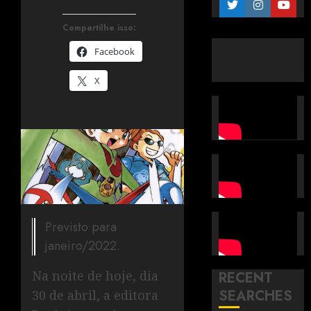
Compartilhe isso:
Facebook
X
Previsto para
janeiro/2022.
Na noite de hoje, dia
RECENT
SEARCHES
30 de abril, a editora