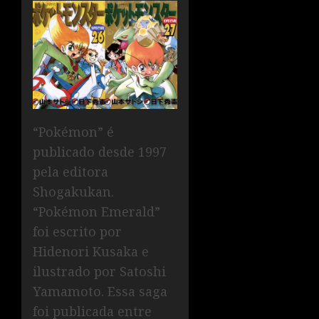
“Pokémon” é
publicado desde 1997
pela editora
Shogakukan.
“Pokémon Emerald”
foi escrito por
Hidenori Kusaka e
ilustrado por Satoshi
Yamamoto. Essa saga
foi publicada entre