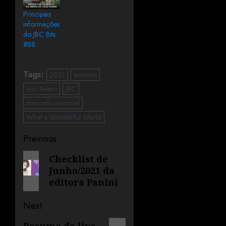
Principais
informações
do JBC Bits
#88
Tags:
2021
anúncio
Inio Asano
JBC
mercado nacional
What a Wonderful World
Previous
Checklist de
Junho/2021 da
editora Panini
Next