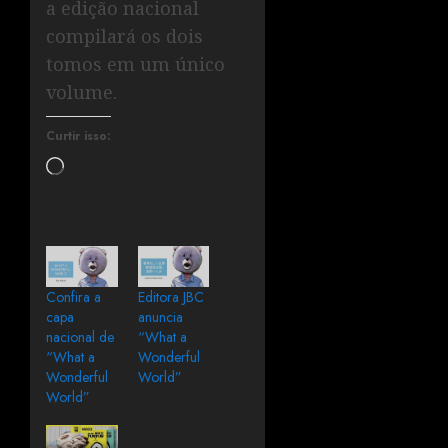
a edição nacional
compilará os dois
tomos em um único
volume.
Curtir isso:
Confira a
Editora JBC
capa
anuncia
nacional de
“What a
“What a
Wonderful
Wonderful
World”
World”