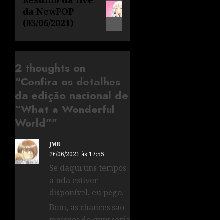
Resumo da live
da NewPOP
(03/06/2021)
2 thoughts on
“
Confira os detalhes
da edição nacional de
“What a Wonderful
World”
”
JMB
26/06/2021 às 17:55
Se daqui uns tempos
ainda estiver
disponível, eu pego.
Bom, as chances sao
maiores do quw seria