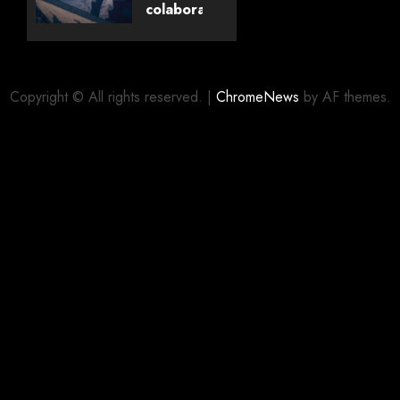
Livros
colaboração
com
editora
06/08/2026
0
alemã
Copyright © All rights reserved.
|
ChromeNews
by AF themes.
06/08/2026
0