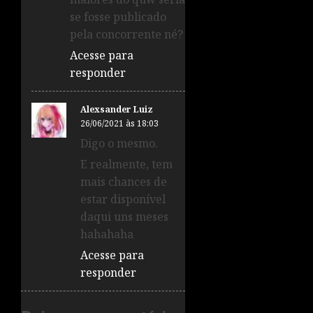
se fosse publicado
pela concorrente né?
Acesse para
responder
Alexsander Luiz
26/06/2021 às 18:03
Digo o mesmo.
E realmente, tem
mais chances de
estar disponível
daqui uns meses
hahahaha
Acesse para
responder