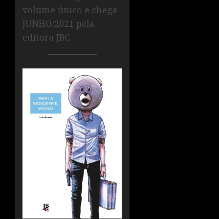
volume único e chega
JUNHO/2021 pela
editora JBC.