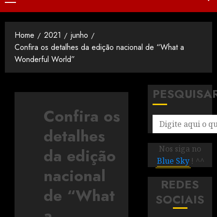
Home
2021
junho
Confira os detalhes da edição nacional de “What a
Wonderful World”
PESQUISA
Confira os
detalhes
Nos siga no
da edição
Blue Sky
! ^^
nacional
REDES
de “What
SOCIAIS
a