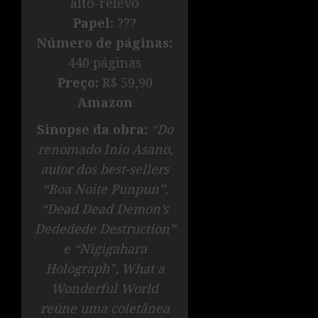
alto-relevo
Papel:
???
Número de páginas:
440 páginas
Preço:
R$ 59,90
Amazon
Sinopse da obra:
“Do
renomado Inio Asano,
autor dos best-sellers
“Boa Noite Punpun”,
“Dead Dead Demon’s
Dededede Destruction”
e “Nigigahara
Holograph”, What a
Wonderful World
reúne uma coletânea