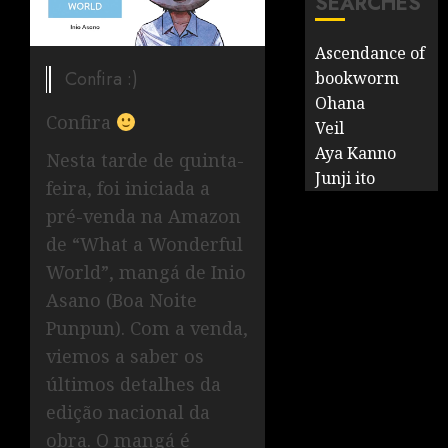
SEARCHES
Ascendance of
Confira :)
bookworm
Ohana
Confira
Veil
Aya Kanno
Nesta tarde de quinta-
Junji ito
feira, foi iniciada a
pré-venda na Amazon
de “What a Wonderful
World”, mangá de Inio
Asano (Boa Noite
Punpun). Com a venda,
viemos a saber os
últimos detalhes da
edição nacional da
obra. O mangá é