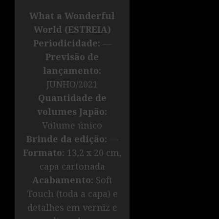
What a Wonderful
World (ESTREIA)
Periodicidade:
—
Previsão de
lançamento:
JUNHO/2021
Quantidade de
volumes Japão:
Volume único
Brinde da edição:
—
Formato:
13,2 x 20 cm,
capa cartonada
Acabamento:
Soft
Touch (toda a capa) e
detalhes em verniz e