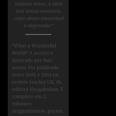
sutileza voraz. A obra
traz temas sensíveis,
como abuso emocional
e depressão.”
“What a Wonderful
World” é escrito e
ilustrado por Inio
Asano. Foi publicado
entre 2002 e 2004 na
revista Sunday GX, da
editora Shogakukan. É
completo em 2
volumes
originalmente, porém