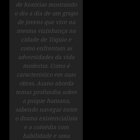
de histórias mostrando
o dia a dia de um grupo
de jovens que vive na
mesma vizinhança na
cidade de Tóquio e
como enfrentam as
adversidades da vida
moderna. Como é
característico em suas
obras, Asano aborda
temas profundos sobre
a psique humana,
sabendo navegar entre
o drama existencialista
e a comédia com
habilidade e uma