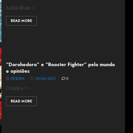
Saiba Mais :)
READ MORE
“Dorohedoro” e “Rooster Fighter” pelo mundo
e opiniões
DÉBORA
29/06/2021
0
Confira ^^ .
READ MORE