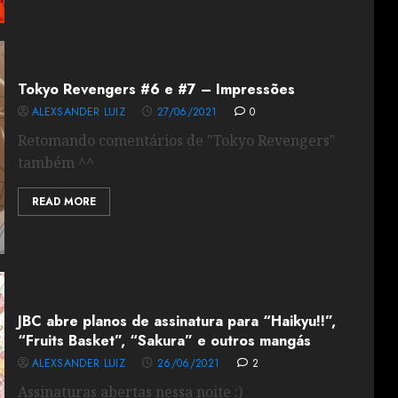
Tokyo Revengers #6 e #7 – Impressões
ALEXSANDER LUIZ
27/06/2021
0
Retomando comentários de "Tokyo Revengers"
também ^^
READ MORE
JBC abre planos de assinatura para “Haikyu!!”,
“Fruits Basket”, “Sakura” e outros mangás
ALEXSANDER LUIZ
26/06/2021
2
Assinaturas abertas nessa noite :)