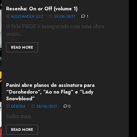
Resenha: On or Off (volume 1)
ALEXSANDER LUIZ
28/06/2021
1
O Selo PRIDE é inaugurado com uma obra
muito...
READ MORE
Panini abre planos de assinatura para
“Dorohedoro”, “Ao no Flag” e “Lady
Snowblood”
DÉBORA
28/06/2021
0
Saiba mais.
READ MORE