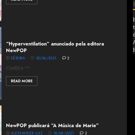
“Hyperventilation” anunciado pela editora
NewPOP
DÉBORA
30/06/2021
2
Confira ^^
READ MORE
NewPOP publicará “A Música de Marie”
ALEXSANDER LUIZ
30/06/2021
2