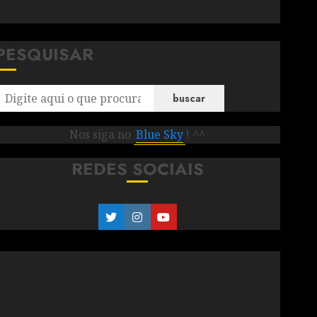
PESQUISAR
buscar
Nos siga no
Blue Sky
! ^^
REDES SOCIAIS