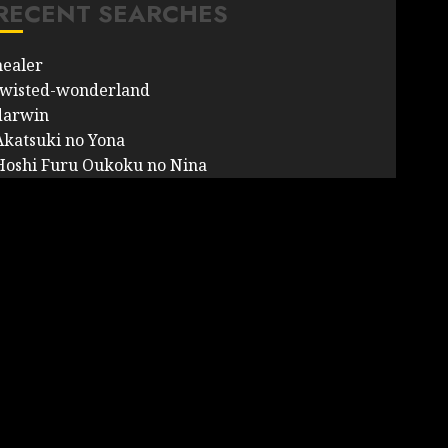
RECENT SEARCHES
healer
twisted-wonderland
darwin
Akatsuki no Yona
Hoshi Furu Oukoku no Nina