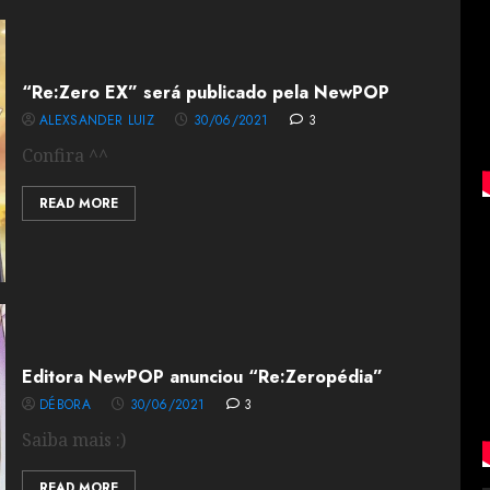
“Re:Zero EX” será publicado pela NewPOP
ALEXSANDER LUIZ
30/06/2021
3
Confira ^^
READ MORE
Editora NewPOP anunciou “Re:Zeropédia”
DÉBORA
30/06/2021
3
Saiba mais :)
READ MORE