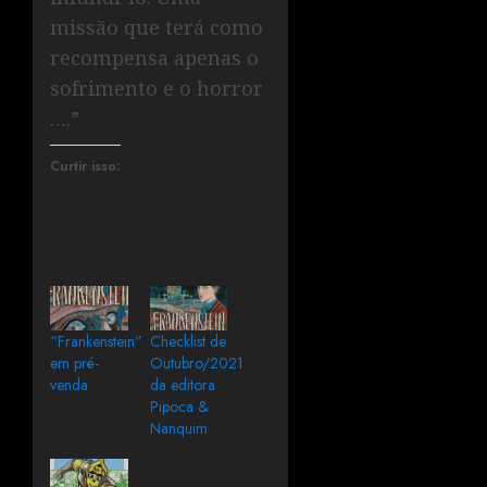
missão que terá como
recompensa apenas o
sofrimento e o horror
….”
Curtir isso:
“Frankenstein”
Checklist de
em pré-
Outubro/2021
venda
da editora
Pipoca &
Nanquim