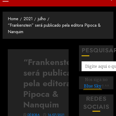
Home
2021
julho
“Frankenstein” será publicado pela editora Pipoca &
Nanquim
PESQUISA
“Frankenstein”
será publicado
Nos siga no
pela editora
Blue Sky
! ^^
Pipoca &
REDES
Nanquim
SOCIAIS
DÉBORA
14/07/2021