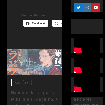
Compartilhe isso:
Facebook
X
Confira :)
Na noite desta quarta-
feira, dia 14 de julho, a
RECENT