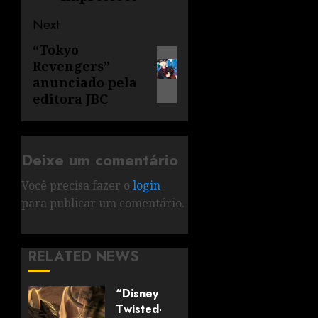
Next
“Tokyo
Revengers”
anunciado pela
editora JBC
Deixe um comentário
Você precisa fazer o
login
para publicar um comentário.
RELATED NEWS
“Disney
Twisted-