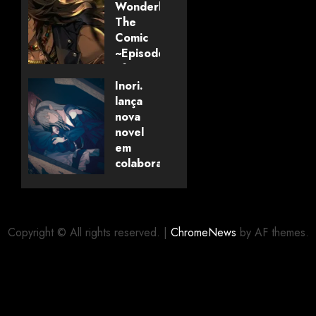
Wonderland:
The
Comic
~Episode
of
Savanaclaw~”
Inori.
anunciado
lança
pela
nova
Universo
novel
dos
em
Livros
colaboração
com
editora
06/08/2026
0
alemã
Copyright © All rights reserved.
|
ChromeNews
by AF themes.
06/08/2026
0