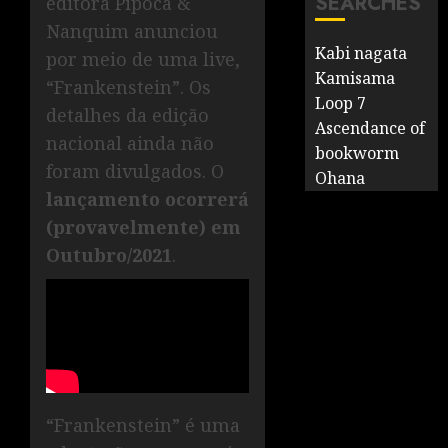
SEARCHES
editora Pipoca &
Nanquim anunciou
Kabi nagata
por meio de uma live,
Kamisama
“Frankenstein”. Os
Loop 7
detalhes da edição
Ascendance of
nacional ainda não
bookworm
foram divulgados. O
Ohana
lançamento ocorrerá
(provavelmente) em
Outubro/2021
.
“Frankenstein” é uma