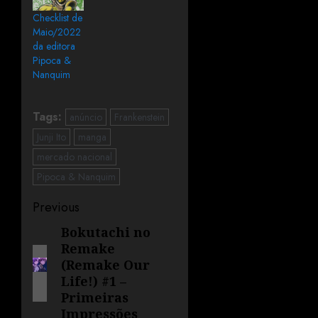
Checklist de
Maio/2022
da editora
Pipoca &
Nanquim
Tags:
anúncio
Frankenstein
Junji Ito
manga
mercado nacional
Pipoca & Nanquim
Previous
Bokutachi no
Remake
(Remake Our
Life!) #1 –
Primeiras
Impressões