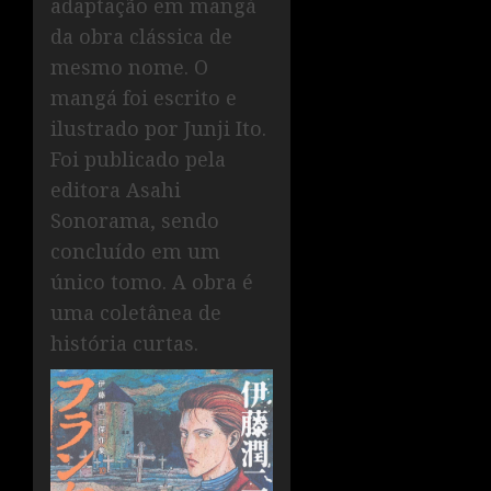
adaptação em mangá
da obra clássica de
mesmo nome. O
mangá foi escrito e
ilustrado por Junji Ito.
Foi publicado pela
editora Asahi
Sonorama, sendo
concluído em um
único tomo. A obra é
uma coletânea de
história curtas.