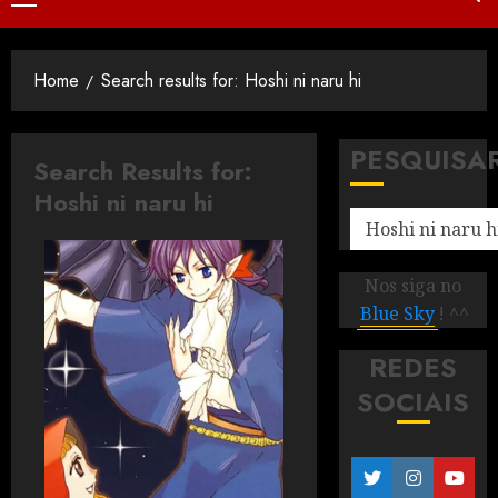
Home
Search results for: Hoshi ni naru hi
PESQUISA
Search Results for:
Hoshi ni naru hi
Nos siga no
Blue Sky
! ^^
REDES
SOCIAIS