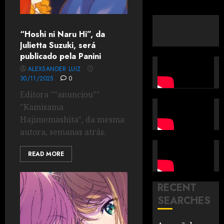
“Hoshi ni Naru Hi”, da
Julietta Suzuki, será
publicado pela Panini
ALEXSANDER LUIZ
30/11/2025
0
Editora ""anunciou""
"Kamisama
Hajimemashita", da mesma
autora, semanas atrás.
READ MORE
RECENT
SEARCHES