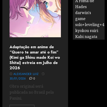
A romã de
Hades
darwin's
game
solo+leveling+4
kyokou suiri
Kabi nagata
Adaptação em anime de
“Quero te amar até o fim”
(Kimi ga Shinu made Koi wo
Shitai) estreia em Julho de
2026
ALEXSANDER LUIZ
30/01/2026
0
Obra original será
publicada no Brasil pela
Panini.