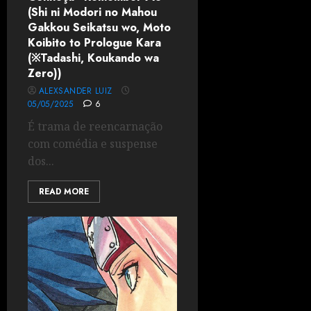
(Shi ni Modori no Mahou
Gakkou Seikatsu wo, Moto
Koibito to Prologue Kara
(※Tadashi, Koukando wa
Zero))
ALEXSANDER LUIZ
05/05/2025
6
É trama de reencarnação
com comédia e suspense
dos...
READ MORE