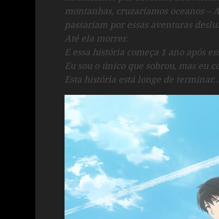
montanhas, cruzaríamos oceanos – A 
passariam por essas aventuras desl
Até ela morrer.
E essa história começa 1 ano após es
Eu sou o único que sobrou, mas eu co
Esta história está longe de terminar