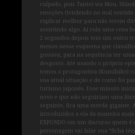
culpado, pois Tantei wa Mou, Shi
emoções (tendendo no mal sentido 
explicar melhor para não terem dúv
assistindo algo. Aí rola uma cena 
2 segundos depois tem um outro tr
menos nesse esquema que classific
gostava, para na sequência ter uma
desgosto. Até usando o próprio ep
temos o protagonista (Kumihiko)
sua atual situação e de como foi p
turismo japonês. Esse minuto inici
novo e que não seguiriam uma fór
seguinte, fica uma merda gigante. A
introduzidos a ela da maneira mai
EXPONDO em um discurso quem é su
personagem vai falar sua “ficha téc