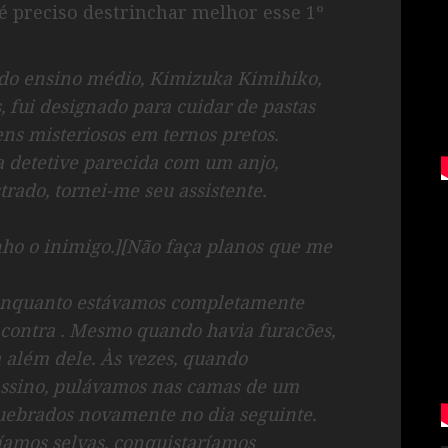
 é preciso destrinchar melhor esse 1º
do ensino médio, Kimizuka Kimihiko,
, fui designado para cuidar de pastas
s misteriosos em ternos pretos.
 detetive parecida com um anjo,
rado, tornei-me seu assistente.
nho o inimigo.][Não faça planos que me
, enquanto estávamos completamente
 contra . Mesmo quando havia furacões,
 além dele. Às vezes, quando
ssino, pulávamos nas camas de um
quebrados novamente no dia seguinte.
íamos selvas, conquistaríamos