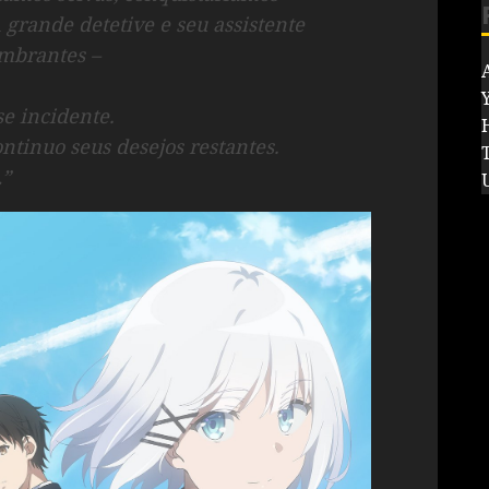
grande detetive e seu assistente
umbrantes –
se incidente.
ntinuo seus desejos restantes.
…”