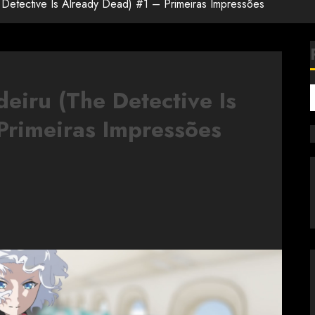
 Detective Is Already Dead) #1 – Primeiras Impressões
eiru (The Detective Is
Primeiras Impressões