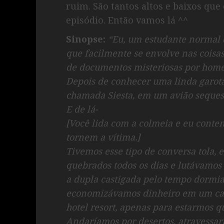
ruim. São tantos altos e baixos que
episódio. Então vamos lá ^^
Sinopse:
“Eu, um estudante normal 
que facilmente se envolve nas coisas
de documentos misteriosas por homen
Depois de conhecer uma linda garota
chamada Siesta, em um avião sequest
E de lá-
[Você lida com a colmeia e eu conte
tornem a vítima.]
Tivemos esse tipo de conversa tola
quebrados todos os dias e lutávamos
a dupla castigada pelo tempo dormia
economizávamos dinheiro em um ca
hotel resort, apenas para estarmos 
Andaríamos por desertos, atravessar