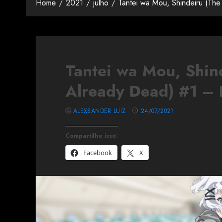
Home
2021
julho
Tantei wa Mou, Shindeiru (The
Tantei wa Mou, Shind
Already Dead) #1 – 
ALEXSANDER LUIZ
24/07/2021
Compartilhe isso:
Facebook
X