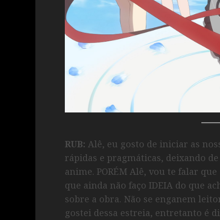
RUB:
Alê, eu gosto de iniciar as no
rápidas e pragmáticas, deixando de
anime. PORÉM Alê, vou te falar que 
que ainda não faço IDEIA do que ac
sobre a obra. Não se enganem leito
gostei dessa estreia, entretanto é 