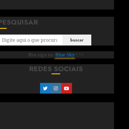
PESQUISAR
buscar
Nos siga no
Blue Sky
! ^^
REDES SOCIAIS