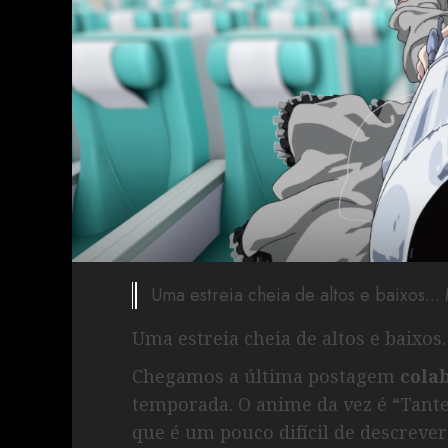
Uma estreia cheia de altos e baixos... 
Uma estreia cheia de altos e baixo
Chegamos a última postagem
cola
temporada. O anime da vez é “Tante
que é um pouco difícil de descreve