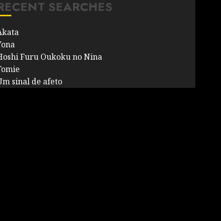
RECENT SEARCHES
Akata
Yona
Hoshi Furu Oukoku no Nina
Tomie
Um sinal de afeto