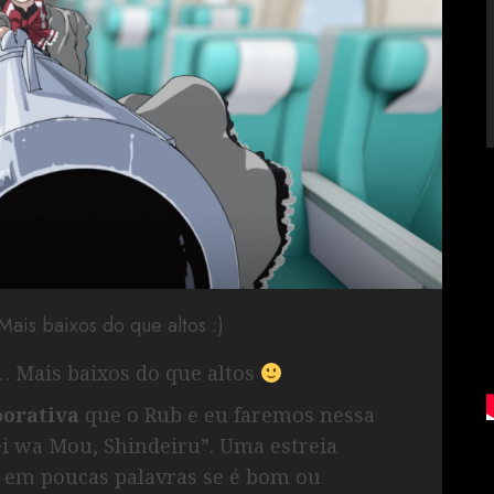
Mais baixos do que altos :)
s… Mais baixos do que altos
borativa
que o Rub e eu faremos nessa
i wa Mou, Shindeiru”. Uma estreia
r em poucas palavras se é bom ou