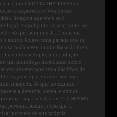
ndeiru. é uma MONTANHA-RUSSA de
desse comparativo). Vou tentar
idas. Imagina que você está
bem legal, empolgante ou marcante, só
echo só que bem merda. É mais ou
o o anime. Rolava uma parada que eu
 coisa nada a ver ou que fosse do meu
isódio como exemplo, a introdução
 com um monologo mostrando sobre
arar em um voo para uma das ilhas de
al te engana, aparentando ser algo
mula manjada. Só que no minuto
parece a detetive, Siesta, e somos
s preguiçosa possível, com ELA MESMA
a persona. Assim, sério que a
nica” no meio de sua própria