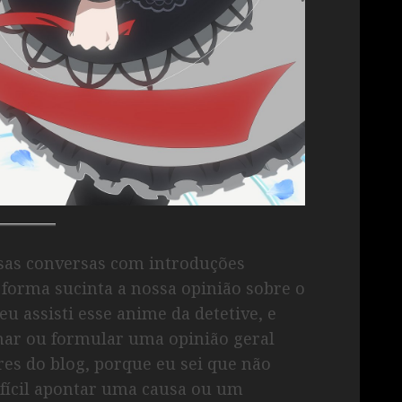
ssas conversas com introduções
 forma sucinta a nossa opinião sobre o
eu assisti esse anime da detetive, e
har ou formular uma opinião geral
res do blog, porque eu sei que não
difícil apontar uma causa ou um