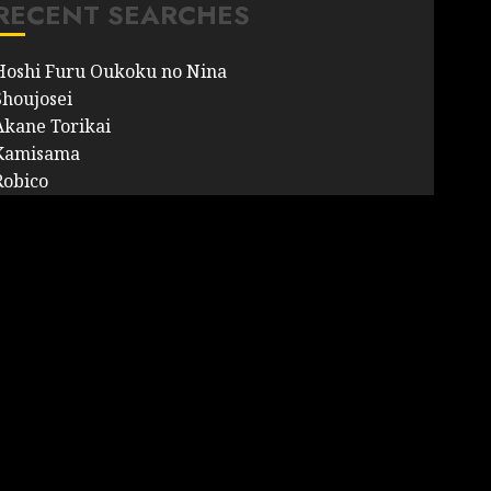
RECENT SEARCHES
Hoshi Furu Oukoku no Nina
Shoujosei
Akane Torikai
Kamisama
Robico