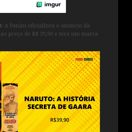
):
A Panini oficializou o anúncio da
ao preço de R$ 39,90 e terá um marca