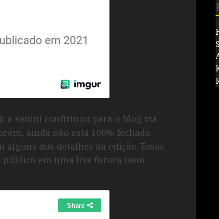
):
a Panini confirmou para o blog via
Porém, ainda não está 100% fechado
 alguns dos detalhes da edição. Essas
 público em uma live futura (sem