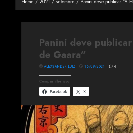
Home
2021
setembro
Panini deve publicar “A H
Panini deve publicar
de Gaara”
ALEXSANDER LUIZ
16/09/2021
4
Compartilhe isso:
Facebook
X