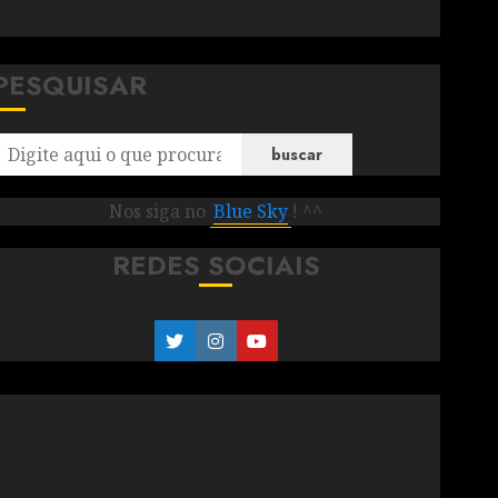
PESQUISAR
buscar
Nos siga no
Blue Sky
! ^^
REDES SOCIAIS