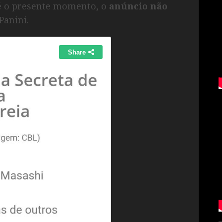
té o presente momento, o
anúncio não
Panini.