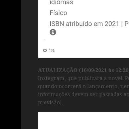
ATUALIZAÇÃO (16/09/2021 às 12:20
Instagram, que publicará a novel. 
quando ocorrerá o lançamento, nem
informações devem ser passadas ao
previsão).