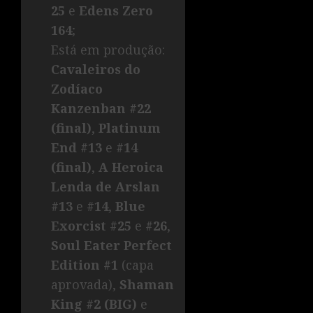
25
e
Edens Zero
164
;
Está em produção:
Cavaleiros do
Zodíaco
Kanzenban #22
(final)
,
Platinum
End #13
e
#14
(final)
,
A Heroica
Lenda de Arslan
#13
e
#14
,
Blue
Exorcist #25
e
#26
,
Soul Eater Perfect
Edition #1
(capa
aprovada),
Shaman
King #2 (BIG)
e