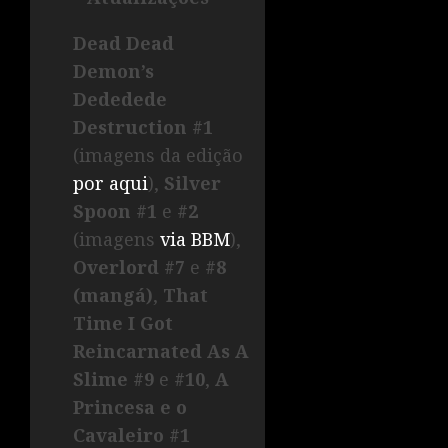
Dead Dead
Demon’s
Dededede
Destruction #1
(imagens da edição
por aqui
),
Silver
Spoon #1
e
#2
(imagens
via BBM
),
Overlord #7
e
#8
(mangá)
,
That
Time I Got
Reincarnated As A
Slime #9
e
#10
,
A
Princesa e o
Cavaleiro #1