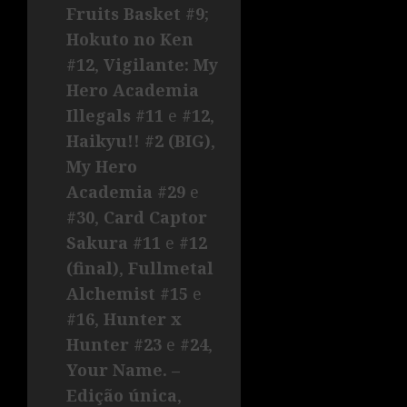
Fruits Basket #9
;
Hokuto no Ken
#12
,
Vigilante: My
Hero Academia
Illegals #11
e
#12
,
Haikyu!! #2 (BIG)
,
My Hero
Academia #29
e
#30
,
Card Captor
Sakura #11
e
#12
(final)
,
Fullmetal
Alchemist #15
e
#16
,
Hunter x
Hunter #23
e
#24
,
Your Name. –
Edição única
,