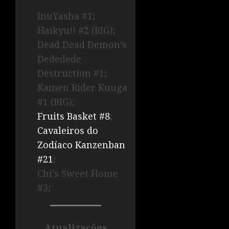
InuYasha #1;
Haikyu!! #2 (BIG);
Dead Dead Demon’s
Dededede
Destruction #1;
Kamen Rider Kuuga
#1 (BIG);
Fruits Basket #8
;
Cavaleiros do
Zodíaco Kanzenban
#21
;
Chi’s Sweet Home
#3;
Atualizações