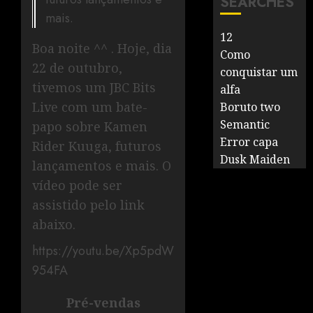
SEARCHES
mais.
12
Boa noite ^^ . Hoje, dia
Como
22 de outubro,
conquistar um
tivemos um JBC Bits
alfa
Live com um bate-
Boruto two
Semantic
papo sobre Kamen
Error capa
Rider Kuuga, futuros
Dusk Maiden
lançamentos e mais. O
vídeo pode ser
assistido pelo link
abaixo.
https://youtu.be/Xp5pdW
954FA
Pré-vendas