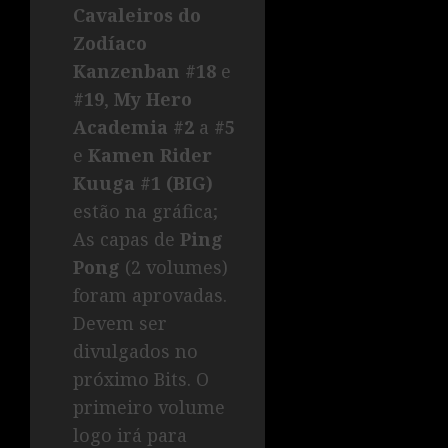
Cavaleiros do
Zodíaco
Kanzenban #18
e
#19
,
My Hero
Academia #2
a
#5
e
Kamen Rider
Kuuga #1 (BIG)
estão na gráfica;
As capas de
Ping
Pong
(2 volumes)
foram aprovadas.
Devem ser
divulgados no
próximo Bits. O
primeiro volume
logo irá para