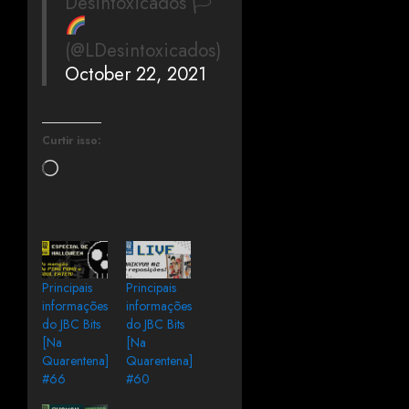
Desintoxicados 🏳‍
(@LDesintoxicados)
October 22, 2021
Curtir isso:
Principais
Principais
informações
informações
do JBC Bits
do JBC Bits
[Na
[Na
Quarentena]
Quarentena]
#66
#60