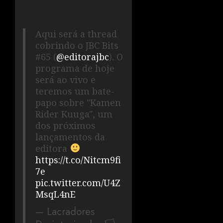
Aqui será a thread
cobrindo o JBC Bits
#65 (
@editorajbc
). O
programa de hoje
será ao vivo e
teremos um bate-
papo sobre "Kamen
Rider Kuuga", um
dos próximos
lançamentos da
editora
https://t.co/Nitcm9fi
7e
pic.twitter.com/U4Z
MsqL4nE
— Lacradores