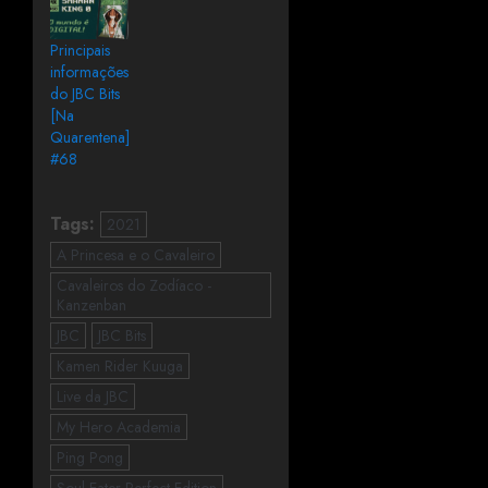
Principais
informações
do JBC Bits
[Na
Quarentena]
#68
Tags:
2021
A Princesa e o Cavaleiro
Cavaleiros do Zodíaco -
Kanzenban
JBC
JBC Bits
Kamen Rider Kuuga
Live da JBC
My Hero Academia
Ping Pong
Soul Eater Perfect Edition