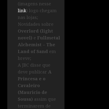
(imagens nesse
link
) logo chegam
nas lojas;
Novidades sobre
Overlord (light
novel)
e
Fullmetal
Alchemist – The
Land of Sand
em
breve;
A JBC disse que
deve publicar
A
Princesa e o
Cavaleiro
(Mauricio de
Sousa)
assim que
terminarem de