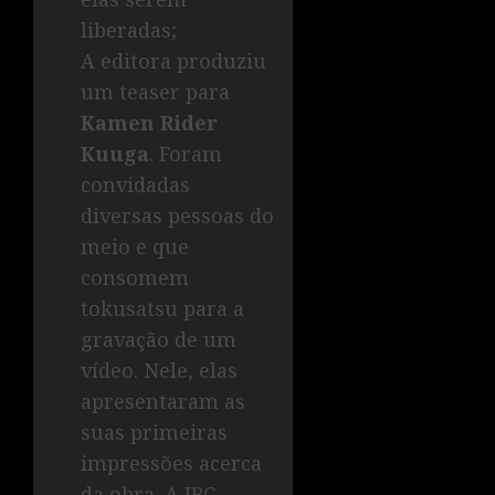
liberadas;
A editora produziu
um teaser para
Kamen Rider
Kuuga
. Foram
convidadas
diversas pessoas do
meio e que
consomem
tokusatsu para a
gravação de um
vídeo. Nele, elas
apresentaram as
suas primeiras
impressões acerca
da obra. A JBC