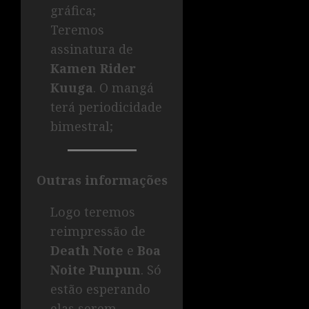
gráfica;
Teremos
assinatura de
Kamen Rider
Kuuga
. O mangá
terá periodicidade
bimestral;
Outras informações
Logo teremos
reimpressão de
Death Note
e
Boa
Noite Punpun
. Só
estão esperando
elas serem