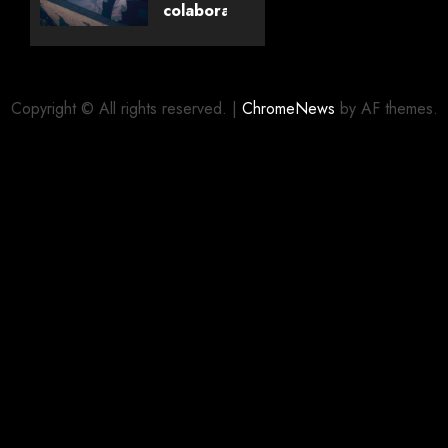
Livros
colaboração
com
editora
06/08/2026
0
alemã
Copyright © All rights reserved.
|
ChromeNews
by AF themes.
06/08/2026
0