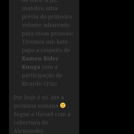
mandou uma
prévia do primeiro
volume adiantado
para essas pessoas;
Tivemos um bate-
papo a respeito de
Kamen Rider
Kuuga
com a
participação de
Ricardo Cruz;
Por hoje é só. Até a
próxima semana
.
Segue a thread com a
cobertura do
Alexsander.