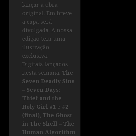
lançar a obra
original. Em breve
a capa será
divulgada. A nossa
edição tem uma
ilustração
exclusiva;
Digitais lançados
nesta semana:
The
Seven Deadly Sins
– Seven Days:
Thief and the
Holy Girl #1
e
#2
(final)
,
The Ghost
in The Shell – The
Human Algorithm