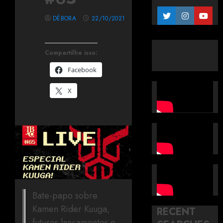
DÉBORA
22/10/2021
Compartilhe isso:
Facebook
X
Bate-papo sobre
Kamen Rider Kuuga,
RECENT
futuros lançamentos e