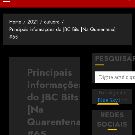
Home
2021
outubro
Principais informações do JBC Bits [Na Quarentena]
#65
PESQUISA
Principais
informações
Nos siga no
do JBC Bits
Blue Sky
! ^^
[Na
REDES
Quarentena]
SOCIAIS
#65