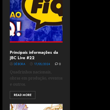
Principais informações da
JBC Live #22
DÉBORA
17/05/2024
0
Quadrinhos nacionais,
obras em produção, eventos
e outros.
READ MORE