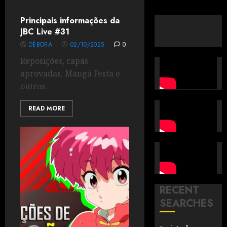
Principais informações da
JBC Live #31
DÉBORA
02/10/2025
0
Reposições, capas
aprovadas, Mangá Festa e
outros.
READ MORE
RECENT
SEARCHES