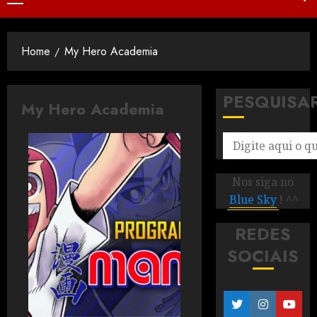
Home
My Hero Academia
PESQUISA
My Hero Academia
Nos siga no
Blue Sky
! ^^
REDES
SOCIAIS