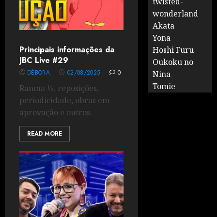
twisted-
wonderland
Akata
Yona
Principais informações da
Hoshi Furu
JBC Live #29
Oukoku no
DÉBORA
02/08/2025
0
Nina
Tomie
Ranma ½, reposições,
periodicidade, obras em
aprovação e outros.
READ MORE