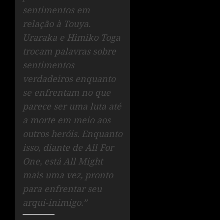
sentimentos em
relação à Touya.
Uraraka e Himiko Toga
trocam palavras sobre
sentimentos
verdadeiros enquanto
se enfrentam no que
parece ser uma luta até
a morte em meio aos
outros heróis. Enquanto
isso, diante de All For
One, está All Might
mais uma vez, pronto
para enfrentar seu
arqui-inimigo.”