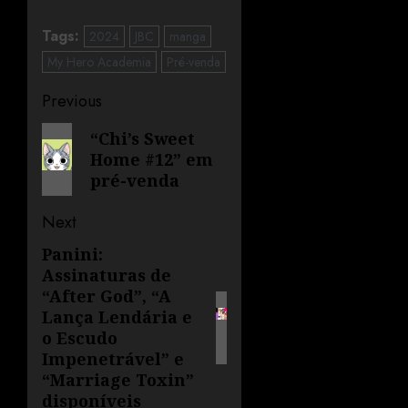
Tags:
2024
JBC
manga
My Hero Academia
Pré-venda
Previous
“Chi’s Sweet
Home #12” em
pré-venda
Next
Panini:
Assinaturas de
“After God”, “A
Lança Lendária e
o Escudo
Impenetrável” e
“Marriage Toxin”
disponíveis