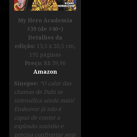
My Hero Academia
#39 (de #40+)
Detalhes da
edição:
13,5 x 20,5 cm,
192 páginas
Preço:
R$ 39,90
Amazon
Sinopse:
“O calor das
chamas de Dabi se
intensifica ainda mais!
Endeavor já não é
capaz de conter a
explosão sozinho e
precisa confrontar seus