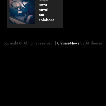
pela
nova
Universo
novel
dos
em
Livros
colaboração
com
editora
06/08/2026
0
alemã
Copyright © All rights reserved.
|
ChromeNews
by AF themes.
06/08/2026
0