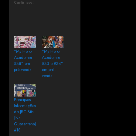
Curtir isso:
“My Hero
“My Hero
Academia
Academia
#38” em
#33 e #34”
pré-venda
em pré-
venda
Principais
Informações
do JBC Bits
[Na
Quarentena]
#18