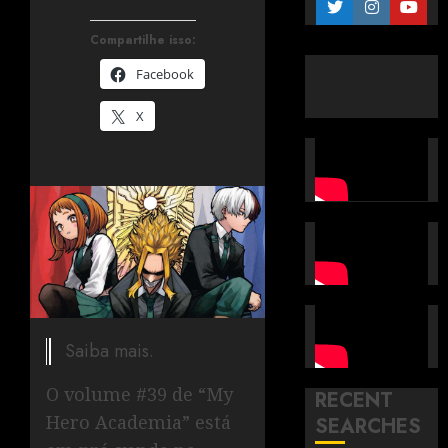
Compartilhe isso:
Facebook
X
Saiba mais.
O volume #39 de “My
RECENT
Hero Academia” está
SEARCHES