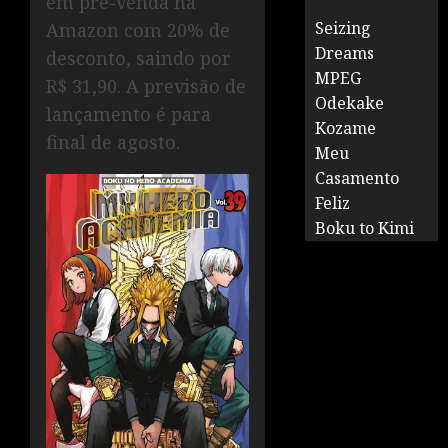
em pré-venda na
Seizing
Amazon com 20% de
Dreams
desconto, saindo por
MPEG
R$ 31,90. A previsão de
Odekake
lançamento é para
Kozame
final de agosto.
Meu
Casamento
Feliz
Boku to Kimi