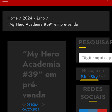
Home
2024
julho
“My Hero Academia #39” em pré-venda
PESQUISA
“My Hero
Academia
Nos siga no
#39” em
Blue Sky
! ^^
pré-
REDES
venda
SOCIAIS
DÉBORA
06/07/2024