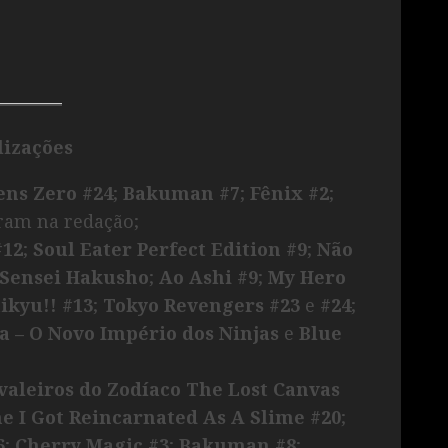
lizações
ens Zero #24
;
Bakuman #7
;
Fênix #2
;
am na redação;
#12
;
Soul Eater Perfect Edition #9
;
Não
Sensei Hakusho
;
Ao Ashi #9
;
My Hero
ikyu!! #13
;
Tokyo Revengers #23
e
#24
;
ya – O Novo Império dos Ninjas
e
Blue
valeiros do Zodíaco The Lost Canvas
e I Got Reincarnated As A Slime #20
;
6
;
Cherry Magic #3
;
Bakuman #8
;