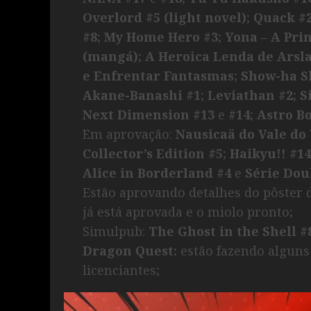
Overlord #5 (light novel)
;
Quack #
#8
;
My Home Hero #3
;
Yona – A Pri
(mangá)
;
A Heroica Lenda de Arsl
e Enfrentar Fantasmas
;
Show-ha S
Akane-Banashi #1
;
Leviathan #2
;
S
Next Dimension #13
e
#14
;
Astro Bo
Em aprovação:
Nausicaä do Vale do
Collector’s Edition #5
;
Haikyu!! #14
Alice in Borderland #4
e
Série Dou
Estão aprovando detalhes do pôster
já está aprovada e o miolo pronto;
Simulpub:
The Ghost in the Shell #
Dragon Quest:
estão fazendo alguns
licenciantes;