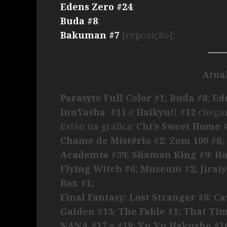
Edens Zero #24
;
Buda #8
;
Bakuman #7
[reposição];
Atua
Parasyte Full Color
#1
;
Buda #8
;
Ed
InuYasha #11
e
Haikyu!! #12
chegar
Estão na gráfica:
Chi’s Sweet Home 
Chame de Mistério #2
;
Zom 100 #6
;
Academia #39
;
Shaman King #9
;
Ha
Flying Witch #6
;
Museum #2
;
Jirai
Box #1
;
Final Fantasy: Lost Stranger #8
;
Ca
Gaiden #13
;
The Fable #1
;
That Tim
NANA #17
e
#18
;
Yu Yu Hakusho #1