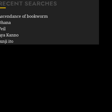
RECENT SEARCHES
Ascendance of bookworm
Ohana
eil
Aya Kanno
unji ito