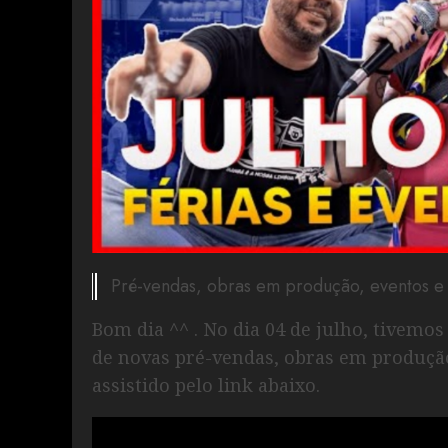
Pré-vendas, obras em produção, eventos e 
Bom dia ^^ . No dia 04 de julho, tivemo
de novas pré-vendas, obras em produção
assistido pelo link abaixo.