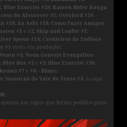
2
;
Blue Exorcist #29
;
Kamen Rider Kuuga
ncesa do Alvorecer #5
;
Overlord #16
an #19
;
Ao Ashi #10
;
Como Fazer Amigos
hoten #1
e
#2
;
Skip and Loafer #1
;
ilver Spoon #14
;
Cavaleiros do Zodíaco
y #1
estão em produção;
 Vento #4
;
Neon Genesis Evangelion
;
Blue Box #2
e
#3
;
Blue Exorcist #30
;
kyusei #7
e
#8 – Blanc
;
 de
Nausicaä do Vale do Vento #4
. A capa
88
;
 ajustes nas capas que foram pedidos pelos