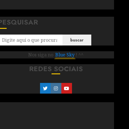
PESQUISAR
buscar
Nos siga no
Blue Sky
! ^^
REDES SOCIAIS