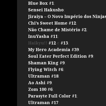
Blue Box #1
;
Sensei Hakusho
;
Jiraiya – O Novo Império dos Ninja
Chi’s Sweet Home #12
;
Não Chame de Mistério #2
;
InuYasha #11
;
Haikyu!!
#12
e
#13
;
My Hero Academia #39
;
Soul Eater Perfect Edition #9
;
Shaman King #9
;
Flying Witch #6
;
Ultraman #18
;
Ao Ashi #9
;
Zom 100 #6
;
Parasyte Full Color #1
;
Ultraman #17
;