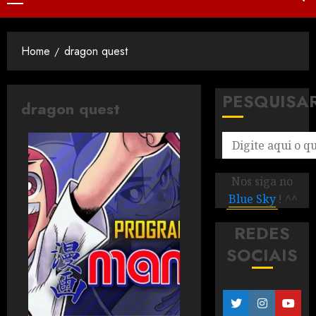
Home
dragon quest
PESQUISA
dragon quest
Nos siga no
Blue Sky
! ^^
REDES
SOCIAIS