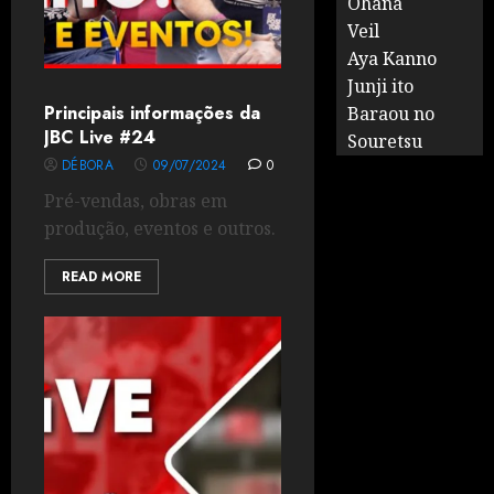
Ohana
Veil
Aya Kanno
Junji ito
Principais informações da
Baraou no
JBC Live #24
Souretsu
DÉBORA
09/07/2024
0
Pré-vendas, obras em
produção, eventos e outros.
READ MORE