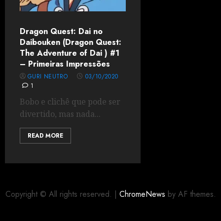
Dragon Quest: Dai no
Daibouken (Dragon Quest:
The Adventure of Dai ) #1
– Primeiras Impressões
GURI NEUTRO
03/10/2020
1
Bobo e clichê que pode ser
divertido, mas nada...
READ MORE
Copyright © All rights reserved.
|
ChromeNews
by AF themes.