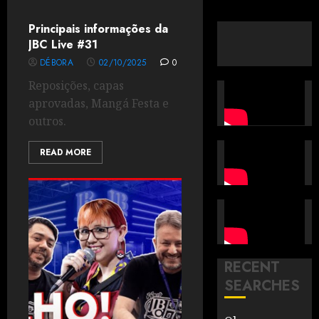
Principais informações da
JBC Live #31
DÉBORA
02/10/2025
0
Reposições, capas
aprovadas, Mangá Festa e
outros.
READ MORE
RECENT
SEARCHES