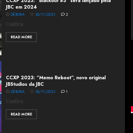
CCXP 2023: “Blackout #3” será lançado pela
JBC em 2024
DÉBORA
30/11/2023
2
Confira.
READ MORE
CCXP 2023: “Memo Reboot”, novo original
JBStudios da JBC
DÉBORA
30/11/2023
1
Confira.
READ MORE