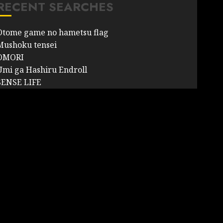
RECENT SEARCHES
Otome game no hametsu flag
Mushoku tensei
OMORI
Umi ga Hashiru Endroll
SENSE LIFE