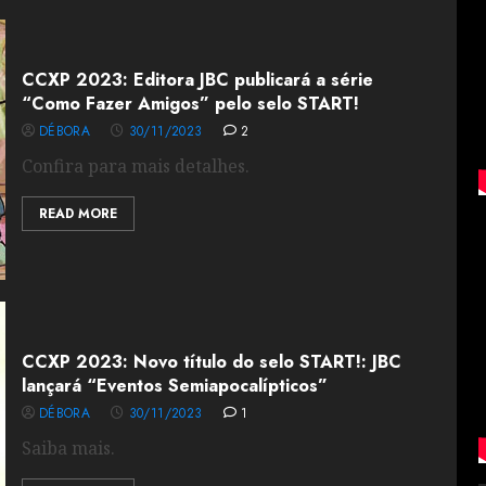
CCXP 2023: Editora JBC publicará a série
“Como Fazer Amigos” pelo selo START!
DÉBORA
30/11/2023
2
Confira para mais detalhes.
READ MORE
CCXP 2023: Novo título do selo START!: JBC
lançará “Eventos Semiapocalípticos”
DÉBORA
30/11/2023
1
Saiba mais.