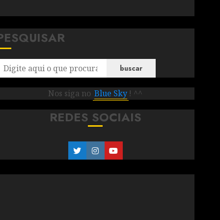
PESQUISAR
buscar
Nos siga no
Blue Sky
! ^^
REDES SOCIAIS