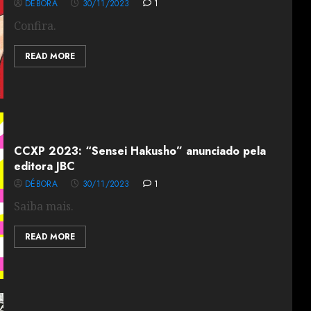
DÉBORA
30/11/2023
1
Confira.
READ MORE
CCXP 2023: “Sensei Hakusho” anunciado pela
editora JBC
DÉBORA
30/11/2023
1
Saiba mais.
READ MORE