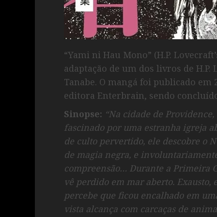
“Yami ni Hau Mono” (H.P. Lovecraft
adaptação de um dos livros de H.P. L
Tanabe. O mangá foi publicado em 
editora Enterbrain, sendo concluí
Sinopse:
“Na cidade de Providence, 
fascinado por uma estranha igreja a
de culto pervertido, ele descobre 
de magia negra, e involuntariament
compreensão… Durante a Primeira Gu
vê perdido em mar aberto. Exausto, e
percebe que ficou encalhado em uma 
vista alcança com carcaças de anim