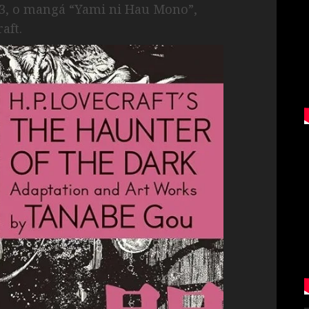
23, o mangá “Yami ni Hau Mono”,
aft.