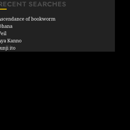
RECENT SEARCHES
Ascendance of bookworm
Ohana
eil
Aya Kanno
unji ito