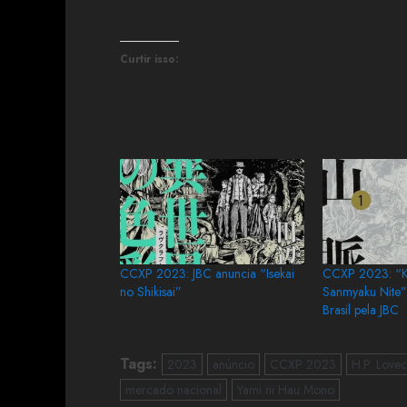
Curtir isso:
CCXP 2023: JBC anuncia “Isekai
CCXP 2023: “K
no Shikisai”
Sanmyaku Nite”
Brasil pela JBC
Tags:
2023
anúncio
CCXP 2023
H.P. Lovec
mercado nacional
Yami ni Hau Mono