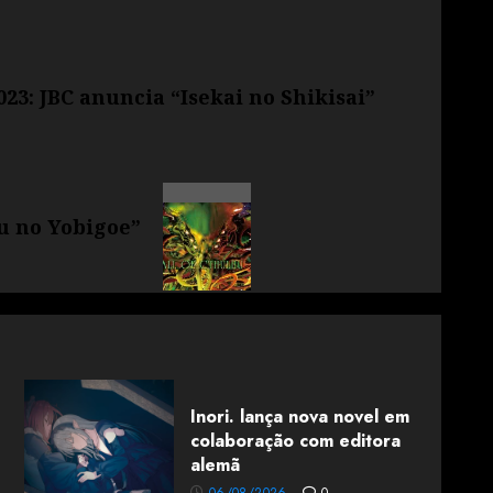
23: JBC anuncia “Isekai no Shikisai”
u no Yobigoe”
Inori. lança nova novel em
colaboração com editora
alemã