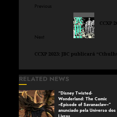
Previous
CCXP 20
Next
CCXP 2023: JBC publicará “Cthulh
RELATED NEWS
“Disney Twisted-
Wonderland: The Comic
~Episode of Savanaclaw~”
anunciado pela Universo dos
Livros