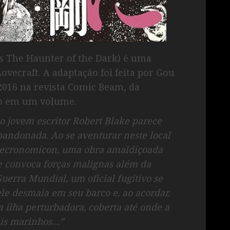
’s The Haunter of the Dark) é uma
ovecraft. A adaptação foi feita por Gou
2016 na revista Comic Beam, da
do em um volume.
o jovem escritor Robert Blake parece
bandonada. Ao se aventurar neste local
o Necronomicon, uma obra amaldiçoada
e convoca forças malignas além da
erra Mundial, um oficial fugitivo se
le desmaia em seu barco e, ao acordar,
ilha perturbadora, coberta até onde a
ais marinhos…”