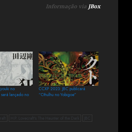
Informação via
JBox
youki no
CCXP 2023: JBC publicará
 será lançado no
“Cthulhu no Yobigoe”
raft
H.P. Lovecraft's The Haunter of the Dark
JBC