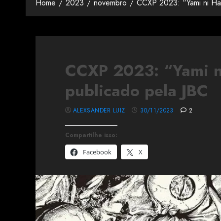
Home
2023
novembro
CCXP 2023: “Yami ni Ha
CCXP 2023: “Yami n
publicado pela JBC
ALEXSANDER LUIZ
30/11/2023
2
Compartilhe isso:
Facebook
X