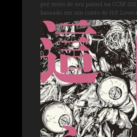
por meio de seu painel na CCXP 20
baseado em um conto de H.P. Lovecr