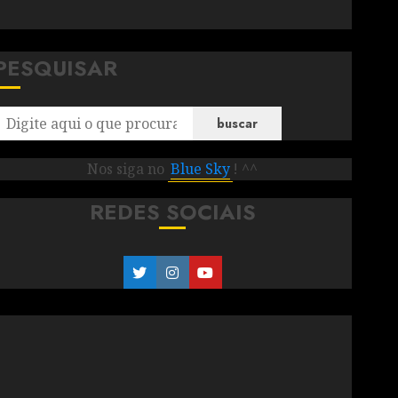
PESQUISAR
buscar
Nos siga no
Blue Sky
! ^^
REDES SOCIAIS