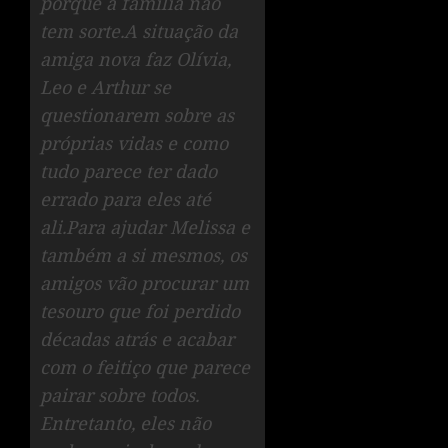
porque a família não
tem sorte.A situação da
amiga nova faz Olívia,
Leo e Arthur se
questionarem sobre as
próprias vidas e como
tudo parece ter dado
errado para eles até
ali.Para ajudar Melissa e
também a si mesmos, os
amigos vão procurar um
tesouro que foi perdido
décadas atrás e acabar
com o feitiço que parece
pairar sobre todos.
Entretanto, eles não