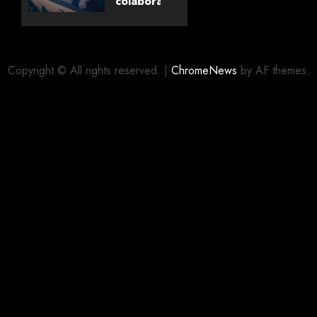
colaboração
com
editora
06/08/2026
0
alemã
Copyright © All rights reserved.
|
ChromeNews
by AF themes.
06/08/2026
0