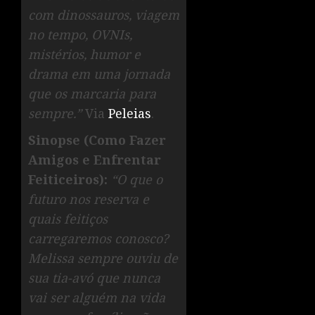
com dinossauros, viagem
no tempo, OVNIs,
mistérios, humor e
drama em uma jornada
que os marcaria para
sempre.”
Via
Peleias
.
Sinopse (Como Fazer
Amigos e Enfrentar
Feiticeiros):
“
O que o
futuro nos reserva e
quais feitiços
carregaremos conosco?
Melissa sempre ouviu de
sua tia-avó que nunca
vai ser alguém na vida