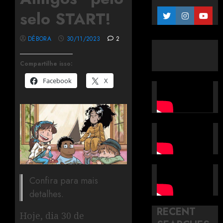
selo START!
DÉBORA
30/11/2023
2
Compartilhe isso:
Facebook
X
Confira para mais
detalhes.
RECENT
Hoje, dia 30 de