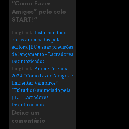
“Como Fazer
Amigos” pelo selo
START!
”
Pingback:
Lista com todas
obras anunciadas pela
editora JBC e suas previsões
de lançamento - Lacradores
Desintoxicados
Pingback:
Anime Friends
2024: “Como Fazer Amigos e
Enfrentar Vampiros”
(JBStudios) anunciado pela
JBC - Lacradores
Desintoxicados
Deixe um
comentário