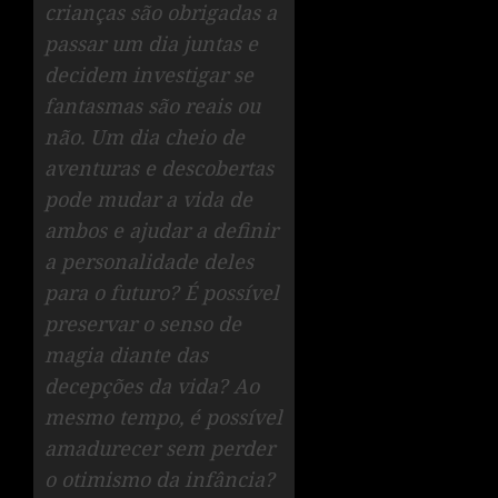
crianças são obrigadas a
passar um dia juntas e
decidem investigar se
fantasmas são reais ou
não.
Um dia cheio de
aventuras e descobertas
pode mudar a vida de
ambos e ajudar a definir
a personalidade deles
para o futuro? É possível
preservar o senso de
magia diante das
decepções da vida? Ao
mesmo tempo, é possível
amadurecer sem perder
o otimismo da infância?