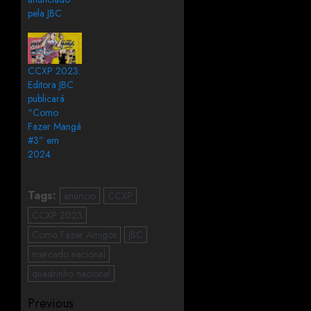
pela JBC
CCXP 2023:
Editora JBC
publicará
“Como
Fazer Mangá
#3” em
2024
Tags:
anúncio
CCXP
CCXP 2023
Como Fazer Amigos
JBC
mercado nacional
quadrinho nacional
Previous