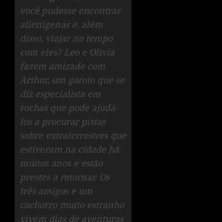
você pudesse encontrar
alienígenas e, além
disso, viajar no tempo
com eles?
Leo e Olívia
fazem amizade com
Arthur, um garoto que se
diz especialista em
rochas que pode ajudá-
los a procurar pistas
sobre extraterrestres que
estiveram na cidade há
muitos anos e estão
prestes a retornar. Os
três amigos e um
cachorro muito estranho
vivem dias de aventuras