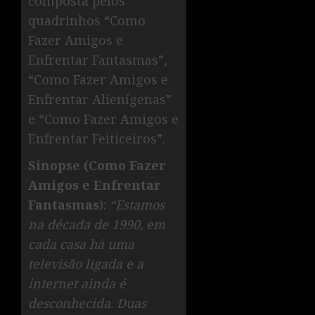
composta pelos
quadrinhos “Como
Fazer Amigos e
Enfrentar Fantasmas”,
“Como Fazer Amigos e
Enfrentar Alienígenas”
e “Como Fazer Amigos e
Enfrentar Feiticeiros”.
Sinopse (Como Fazer
Amigos e Enfrentar
Fantasmas
):
“Estamos
na década de 1990, em
cada casa há uma
televisão ligada e a
internet ainda é
desconhecida. Duas