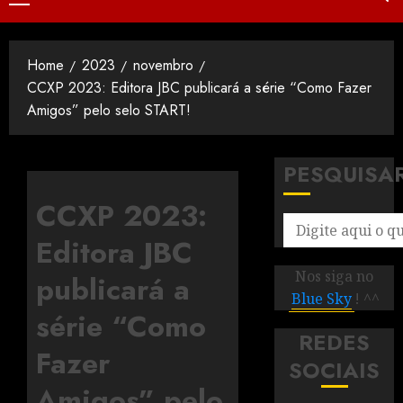
Home
2023
novembro
CCXP 2023: Editora JBC publicará a série “Como Fazer
Amigos” pelo selo START!
PESQUISA
CCXP 2023:
Editora JBC
Nos siga no
publicará a
Blue Sky
! ^^
série “Como
REDES
Fazer
SOCIAIS
Amigos” pelo