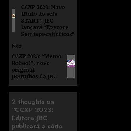
CCXP 2023: Novo
título do selo
START!: JBC
lançará “Eventos
Semiapocalípticos”
Next
CCXP 2023: “Memo
Reboot”, novo
original
JBStudios da JBC
2 thoughts on
“
CCXP 2023:
Editora JBC
publicará a série