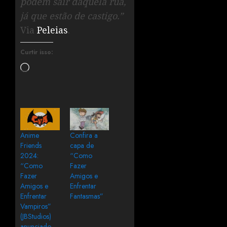
podem sair daquela rua,
já que estão de castigo.”
Via
Peleias
.
Curtir isso:
Anime
Confira a
Friends
capa de
2024:
“Como
“Como
Fazer
Fazer
Amigos e
Amigos e
Enfrentar
Enfrentar
Fantasmas”
Vampiros”
(JBStudios)
anunciado