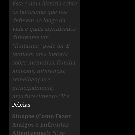
Esta é uma história sobre
os fantasmas que nos
definem ao longo da
vida e quais significados
diferentes um
“fantasma” pode ter. É
também uma história
sobre memórias, família,
amizade, diferenças,
semelhanças e,
principalmente,
amadurecimento.”
Via
Peleias
.
Sinopse (Como Fazer
Amigos e Enfrentar
Alienígenas):
“
E se