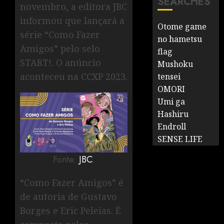
SEARCHES
novembro, a editora JBC
informou que lançará a
Otome game
série “Como Fazer
no hametsu
Amigos” pelo selo
flag
START!. O anúncio
Mushoku
aconteceu na CCXP 2023.
tensei
OMORI
Umi ga
Hashiru
Endroll
SENSE LIFE
Fonte:
JBC
.
“Como Fazer Amigos” é
de autoria de Gustavo
Borges e Eric Peleias. É