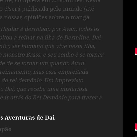
 é/será publicada pelo mundo (até
s nossas opiniões sobre o mangá.
Hadlar é derrotado por Avan, todos os
ltou a reinar na ilha de Dermline. Dai
único ser humano que vive nesta ilha,
o monstro Brass, e seu sonho é se tornar
de de se tornar um quando Avan
 treinamento, mas essa empreitada
a do rei demônio. Um imprevisto
o Dai, que recebe uma misteriosa
e ir atrás do Rei Demônio para trazer a
s Aventuras de Dai
apão