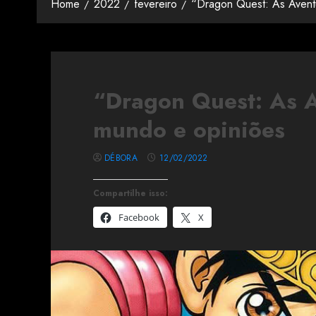
Home
2022
fevereiro
“Dragon Quest: As Avent
“Dragon Quest: As A
mundo e opiniões
DÉBORA
12/02/2022
Compartilhe isso:
Facebook
X