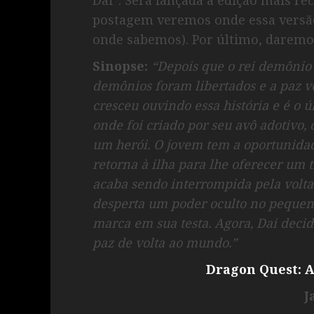
postagem veremos onde essa versão
onde sabemos). Por último, daremo
Sinopse:
“Depois que o rei demônio 
demônios foram libertados e a paz vo
cresceu ouvindo essa história e é o 
onde foi criado por seu avô adotivo, 
um herói. O jovem tem a oportunida
retorna à ilha para lhe oferecer um
acaba sendo interrompida pela volt
desperta um poder oculto no pequen
marca em sua testa. Agora, Dai decid
paz de volta ao mundo.”
Dragon Quest: A
J