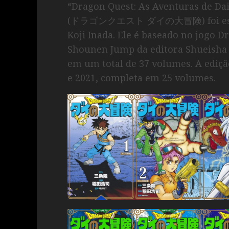
“Dragon Quest: As Aventuras de Da
(ドラゴンクエスト ダイの大冒険) foi escrito
Koji Inada. Ele é baseado no jogo D
Shounen Jump da editora Shueisha e
em um total de 37 volumes. A ediçã
e 2021, completa em 25 volumes.