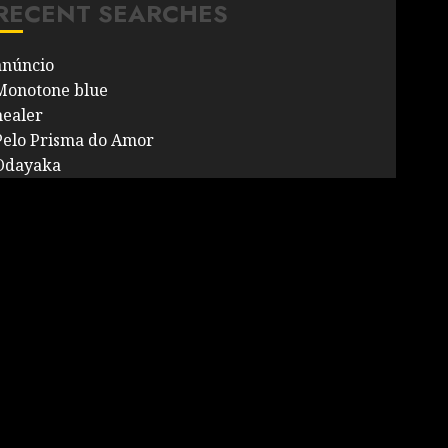
RECENT SEARCHES
anúncio
Monotone blue
healer
Pelo Prisma do Amor
Odayaka