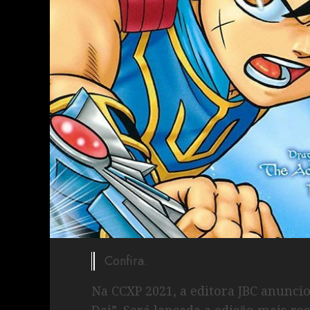
Confira.
Na CCXP 2021, a editora JBC anunci
Dai”. Será lançada a edição mais r