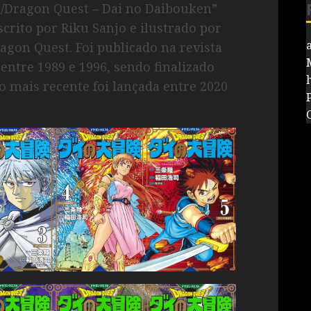
i/Dragon Quest – Dai no Daibouken”
 por Riku Sanjo e ilustrado por
ragon Quest. Foi publicado na revista
ntre 1989 e 1996, sendo finalizado
o mais recente foi lançada entre 2020