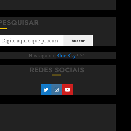
PESQUISAR
buscar
Nos siga no
Blue Sky
! ^^
REDES SOCIAIS