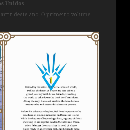
os Unidos
partir deste ano. O primeiro volume