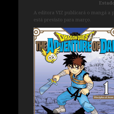
Estad
A editora VIZ publicará o mangá a 
está previsto para março.