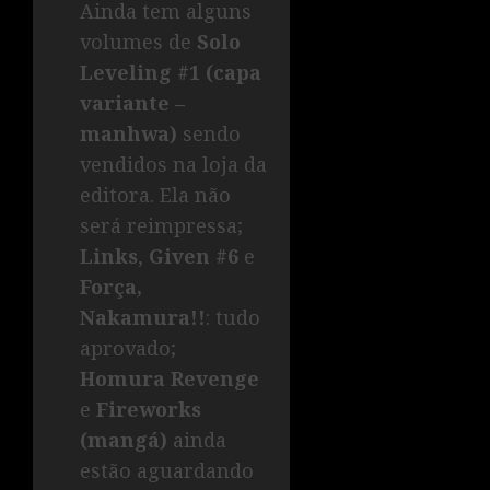
Ainda tem alguns
volumes de
Solo
Leveling #1 (capa
variante –
manhwa)
sendo
vendidos na loja da
editora. Ela não
será reimpressa;
Links
,
Given #6
e
Força,
Nakamura!!
: tudo
aprovado;
Homura Revenge
e
Fireworks
(mangá)
ainda
estão aguardando