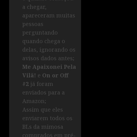
a chegar,
apareceram muitas
pessoas
perguntando
quando chega o
delas, ignorando os
avisos dados antes;
Me Apaixonei Pela
Vilã!
e
On or Off
#2
já foram
enviados para a
Amazon;
Assim que eles
enviarem todos os
BLs da mimosa
comprados em pré-