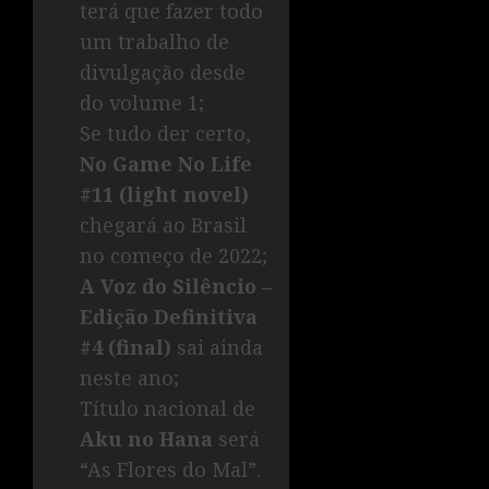
terá que fazer todo
um trabalho de
divulgação desde
do volume 1;
Se tudo der certo,
No Game No Life
#11 (light novel)
chegará ao Brasil
no começo de 2022;
A Voz do Silêncio –
Edição Definitiva
#4 (final)
sai ainda
neste ano;
Título nacional de
Aku no Hana
será
“As Flores do Mal”.