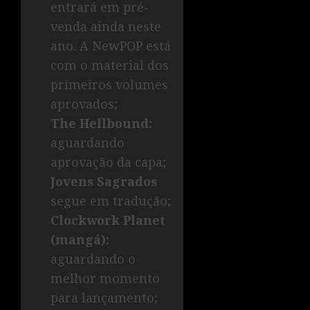
entrará em pré-
venda ainda neste
ano. A NewPOP está
com o material dos
primeiros volumes
aprovados;
The Hellbound:
aguardando
aprovação da capa;
Jovens Sagrados
segue em tradução;
Clockwork Planet
(mangá):
aguardando o
melhor momento
para lançamento;