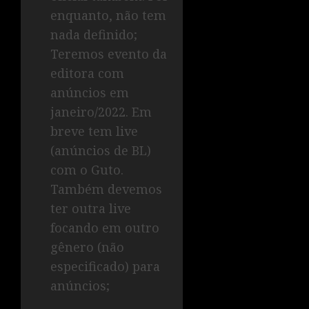
enquanto, não tem
nada definido;
Teremos evento da
editora com
anúncios em
janeiro/2022. Em
breve tem live
(anúncios de BL)
com o Guto.
Também devemos
ter outra live
focando em outro
gênero (não
especificado) para
anúncios;