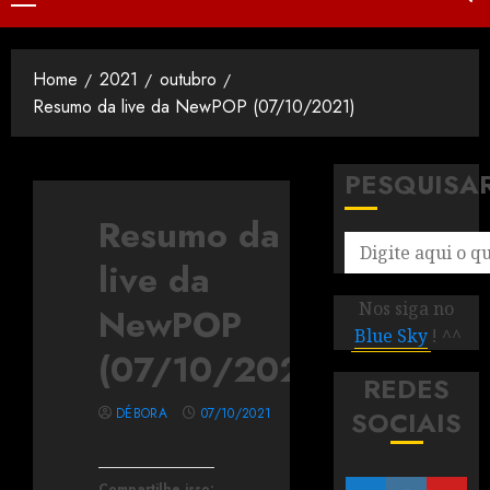
Home
2021
outubro
Resumo da live da NewPOP (07/10/2021)
PESQUISA
Resumo da
live da
Nos siga no
NewPOP
Blue Sky
! ^^
(07/10/2021)
REDES
DÉBORA
07/10/2021
SOCIAIS
Compartilhe isso: