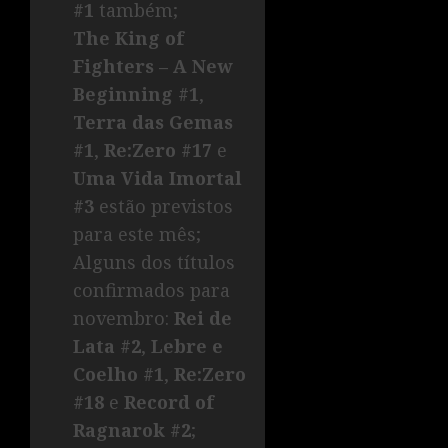
#1
também;
The King of
Fighters – A New
Beginning #1
,
Terra das Gemas
#1
,
Re:Zero #17
e
Uma Vida Imortal
#3
estão previstos
para este mês;
Alguns dos títulos
confirmados para
novembro:
Rei de
Lata #2
,
Lebre e
Coelho #1
,
Re:Zero
#18
e
Record of
Ragnarok #2
;