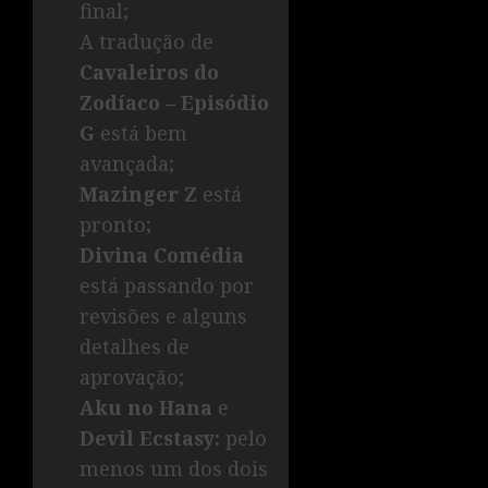
final;
A tradução de
Cavaleiros do
Zodíaco – Episódio
G
está bem
avançada;
Mazinger Z
está
pronto;
Divina Comédia
está passando por
revisões e alguns
detalhes de
aprovação;
Aku no Hana
e
Devil Ecstasy:
pelo
menos um dos dois