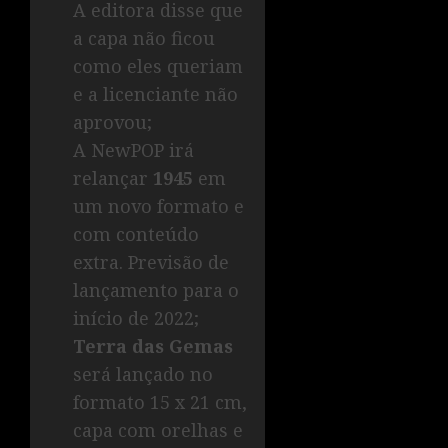
A editora disse que
a capa não ficou
como eles queriam
e a licenciante não
aprovou;
A NewPOP irá
relançar
1945
em
um novo formato e
com conteúdo
extra. Previsão de
lançamento para o
início de 2022;
Terra das Gemas
será lançado no
formato 15 x 21 cm,
capa com orelhas e