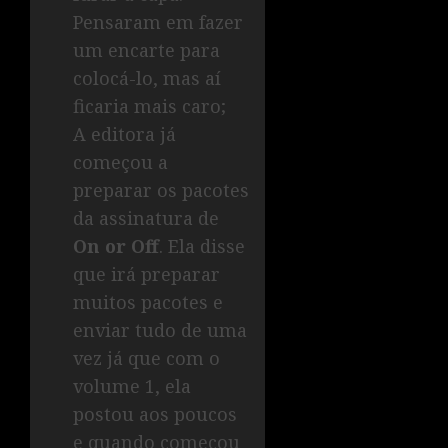
Pensaram em fazer
um encarte para
colocá-lo, mas aí
ficaria mais caro;
A editora já
começou a
preparar os pacotes
da assinatura de
On or Off
. Ela disse
que irá preparar
muitos pacotes e
enviar tudo de uma
vez já que com o
volume 1, ela
postou aos poucos
e quando começou