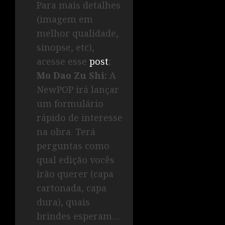
Para mais detalhes
(imagem em
melhor qualidade,
sinopse, etc),
acesse esse
post
;
Mo Dao Zu Shi:
A
NewPOP irá lançar
um formulário
rápido de interesse
na obra. Terá
perguntas como
qual edição vocês
irão querer (capa
cartonada, capa
dura), quais
brindes esperam…