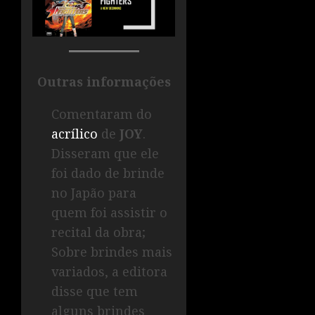
Outras informações
Comentaram do
acrílico
de
JOY
.
Disseram que ele
foi dado de brinde
no Japão para
quem foi assistir o
recital da obra;
Sobre brindes mais
variados, a editora
disse que tem
alguns brindes