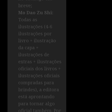
breve;
Mo Dao Zu Shi:
Todas as
ilustrações (4-6
ilustrações por
livro + ilustração
da capa +
ilustrações de
extras + ilustrações
oficiais dos livros +
ilustrações oficiais
compradas para
brindes), a editora
está aprontando
para tornar algo
oficial também. Por