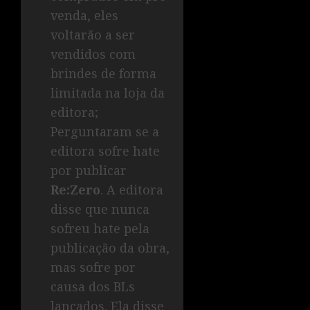
venda, eles
voltarão a ser
vendidos com
brindes de forma
limitada na loja da
editora;
Perguntaram se a
editora sofre hate
por publicar
Re:Zero
. A editora
disse que nunca
sofreu hate pela
publicação da obra,
mas sofre por
causa dos BLs
lançados. Ela disse