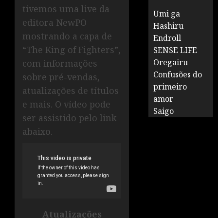
tivemos uma live da
Umi ga
editora NewPO
Hashiru
mostrando a capa de
Endroll
“The King of Fighters”,
SENSE LIFE
Oregairu
com informações
Confusões do
sobre pré-vendas,
primeiro
atualizações de títulos
amor
e mais. O vídeo pode
Saigo
ser assistido pelo link
abaixo.
Atualizações