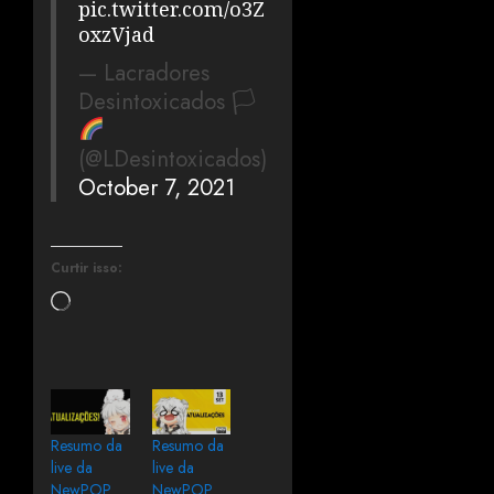
pic.twitter.com/o3Z
oxzVjad
— Lacradores
Desintoxicados 🏳‍
(@LDesintoxicados)
October 7, 2021
Curtir isso:
Resumo da
Resumo da
live da
live da
NewPOP
NewPOP