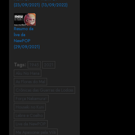
(23/09/2021)
(13/09/2022)
Resumo da
live da
NewPOP
(29/09/2021)
Tags:
1945
2021
Aku No Hana
As Flores do Mal
Crônicas das Guerras de Lodoss
Força Nakamura!
Houseki no Kuni
Lebre e Coelho
Live da NewPOP
Me Apaixonei pela Vilã