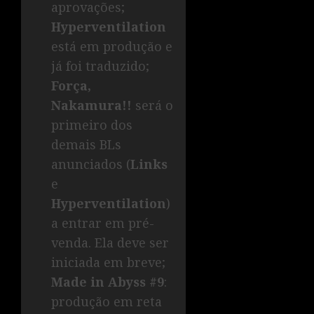
aprovações;
Hyperventilation
está em produção e
já foi traduzido;
Força,
Nakamura!!
será o
primeiro dos
demais BLs
anunciados (
Links
e
Hyperventilation
)
a entrar em pré-
venda. Ela deve ser
iniciada em breve;
Made in Abyss #9
:
produção em reta