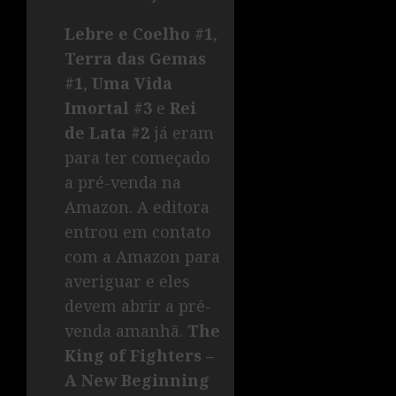
Lebre e Coelho #1
,
Terra das Gemas
#1
,
Uma Vida
Imortal #3
e
Rei
de Lata #2
já eram
para ter começado
a pré-venda na
Amazon. A editora
entrou em contato
com a Amazon para
averiguar e eles
devem abrir a pré-
venda amanhã.
The
King of Fighters –
A New Beginning