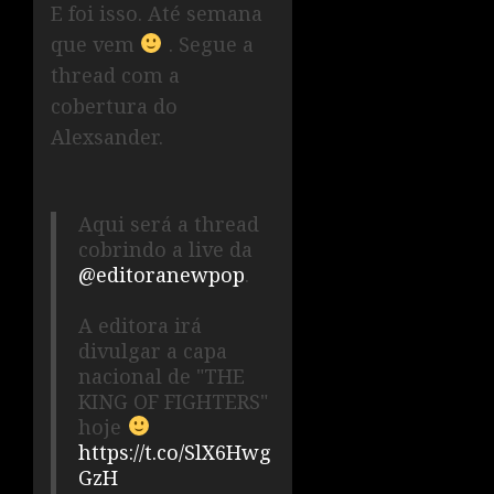
E foi isso. Até semana
que vem
. Segue a
thread com a
cobertura do
Alexsander.
Aqui será a thread
cobrindo a live da
@editoranewpop
.
A editora irá
divulgar a capa
nacional de "THE
KING OF FIGHTERS"
hoje
https://t.co/SlX6Hwg
GzH