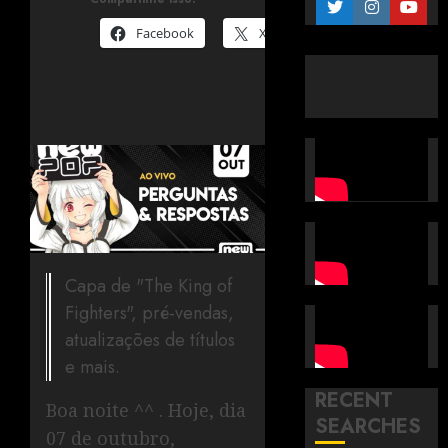
Facebook
X
Capa de "The King of
Fighters", pré-vendas,
atualizações de títulos
e mais.
RECENT
Boa noite ^^ . Hoje, dia
SEARCHES
07 de outubro,