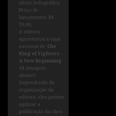
efeito holográfico.
Preço de
lançamento: R$
29,90;
A editora
apresentou a capa
nacional de
The
King of Fighters –
A New Beginning
#1
(imagem
abaixo).
Dependendo da
organização da
editora, eles podem
agilizar a
publicação da obra.