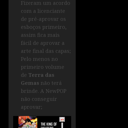
Fizeram um acordo
com a licenciante
de pré-aprovar os
esboços primeiro,
assim fica mais
fácil de aprovar a
arte final das capas;
Pelo menos no
primeiro volume
de
Terra das
Gemas
não terá
brinde. A NewPOP
não conseguir
aprovar;