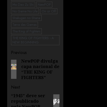
Mo Dao Zu Shi
NewPOP
No Game No Life
On or Off
Shakugan no Shana
Terra das Gemas
The King of Fighters
THE KING OF FIGHTERS - A
NEW BEGINNING
Previous
NewPOP divulga
capa nacional de
“THE KING OF
FIGHTERS”
Next
“1945” deve ser
republicado
pela NewPOP