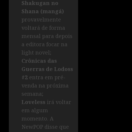
Shakugan no
Shana (mangá)
provavelmente
voltará de forma
mensal para depois
a editora focar na
light novel;
Crônicas das
Guerras de Lodoss
#2
entra em pré-
venda na próxima
semana;
Loveless
irá voltar
em algum
momento. A
NewPOP disse que