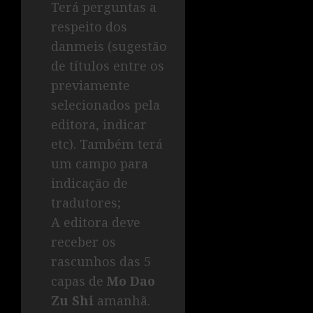
Terá perguntas a
respeito dos
danmeis (sugestão
de títulos entre os
previamente
selecionados pela
editora, indicar
etc). Também terá
um campo para
indicação de
tradutores;
A editora deve
receber os
rascunhos das 5
capas de
Mo Dao
Zu Shi
amanhã.