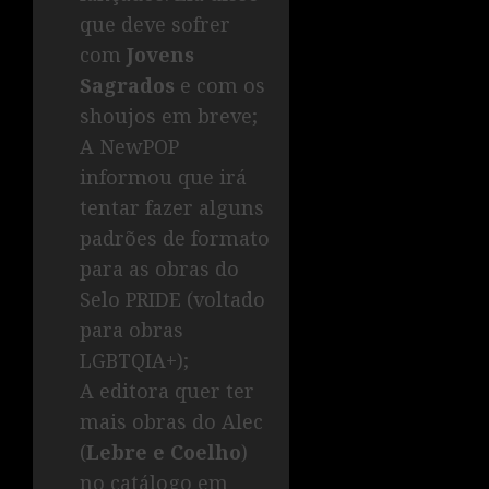
que deve sofrer
com
Jovens
Sagrados
e com os
shoujos em breve;
A NewPOP
informou que irá
tentar fazer alguns
padrões de formato
para as obras do
Selo PRIDE (voltado
para obras
LGBTQIA+);
A editora quer ter
mais obras do Alec
(
Lebre e Coelho
)
no catálogo em