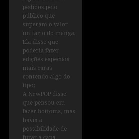
pedidos pelo
público que
superam o valor
unitário do mangá.
Ela disse que
poderia fazer
edições especiais
mais caras
contendo algo do
tipo;
A NewPOP disse
que pensou em
fazer bottoms, mas
havia a
possibilidade de
furar a capa.