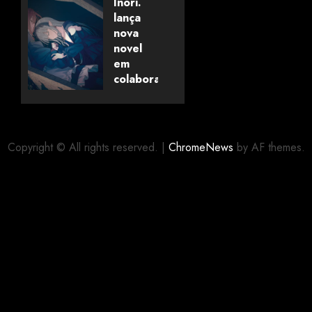
Savanaclaw~”
Inori.
anunciado
lança
pela
nova
Universo
novel
dos
em
Livros
colaboração
com
editora
06/08/2026
0
alemã
Copyright © All rights reserved.
|
ChromeNews
by AF themes.
06/08/2026
0