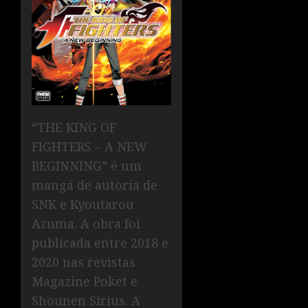
“THE KING OF
FIGHTERS – A NEW
BEGINNING” é um
mangá de autoria de
SNK e Kyoutarou
Azuma. A obra foi
publicada entre 2018 e
2020 nas revistas
Magazine Poket e
Shounen Sirius. A