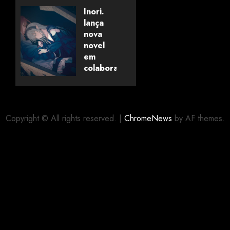
Savanaclaw~”
Inori.
anunciado
lança
pela
nova
Universo
novel
dos
em
Livros
colaboração
com
editora
06/08/2026
0
alemã
Copyright © All rights reserved.
|
ChromeNews
by AF themes.
06/08/2026
0