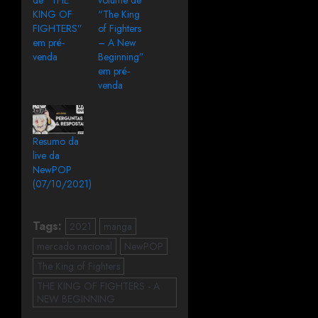
KING OF
“The King
FIGHTERS”
of Fighters
em pré-
– A New
venda
Beginning”
em pré-
venda
Resumo da
live da
NewPOP
(07/10/2021)
Tags:
2021
manga
mercado nacional
NewPOP
The King of Fighters
THE KING OF FIGHTERS - A
NEW BEGINNING