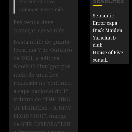
SEARCHES
Pré-venda deve
começar nesse mês.
Semantic
Pré-venda deve
Error capa
começar nesse mês.
Dusk Maiden
Yarichin b
Nesta noite de quinta-
club
feira, dia 7 de Outubro
House of Five
de 2021, a editora
somali
NewPOP divulgou por
meio de uma live
realizada no YouTube,
a capa nacional do 1º
volume de “THE KING
OF FIGHTERS – A NEW
BEGINNING”, mangá
de SNK CORPORATION