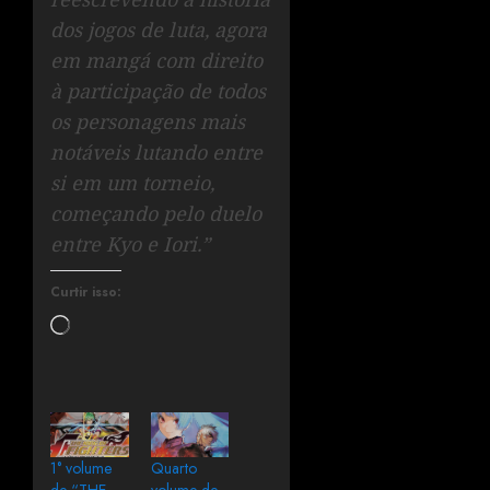
dos jogos de luta, agora
em mangá com direito
à participação de todos
os personagens mais
notáveis lutando entre
si em um torneio,
começando pelo duelo
entre Kyo e Iori.”
Curtir isso:
1° volume
Quarto
de “THE
volume de