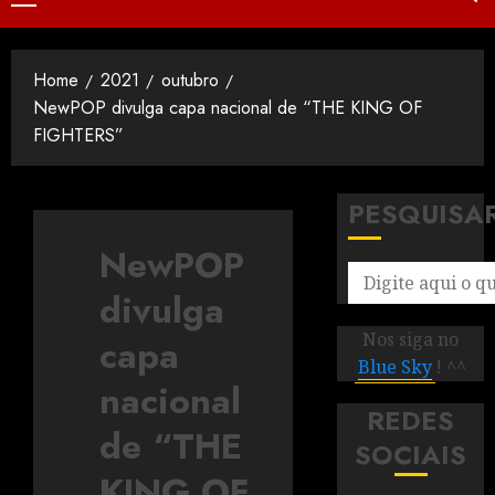
Home
2021
outubro
NewPOP divulga capa nacional de “THE KING OF
FIGHTERS”
PESQUISA
NewPOP
divulga
Nos siga no
capa
Blue Sky
! ^^
nacional
REDES
de “THE
SOCIAIS
KING OF