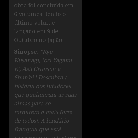
obra foi concluída em
6 volumes, tendo o
último volume
lançado em 9 de
Outubro no Japão.
Sinopse:
“Kyo
Kusanagi, Iori Yagami,
K’, Ash Crimson e
Shun’ei.! Descubra a
história dos lutadores
que queimaram as suas
almas para se
tornarem o mais forte
de todos!. A lendário
franquia que está
reescrevendo a história