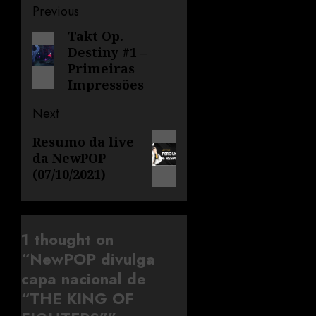
Previous
Takt Op.
Destiny #1 –
Primeiras
Impressões
Next
Resumo da live
da NewPOP
(07/10/2021)
1 thought on
“
NewPOP divulga
capa nacional de
“THE KING OF