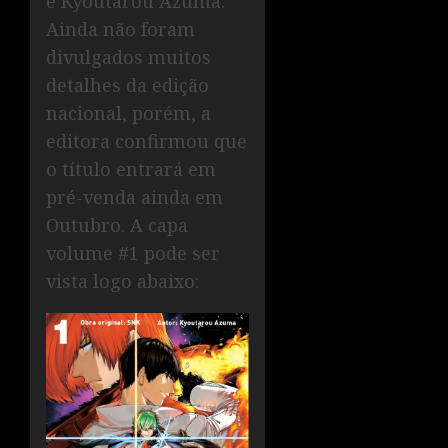
e Kyoutarou Azuma.
Ainda não foram
divulgados muitos
detalhes da edição
nacional, porém, a
editora confirmou que
o título entrará em
pré-venda ainda em
Outubro. A capa
volume #1 pode ser
vista logo abaixo: