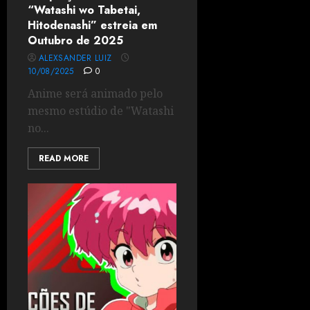
“Watashi wo Tabetai,
Hitodenashi” estreia em
Outubro de 2025
ALEXSANDER LUIZ
10/08/2025
0
Anime será animado pelo
mesmo estúdio de "Watashi
no...
READ MORE