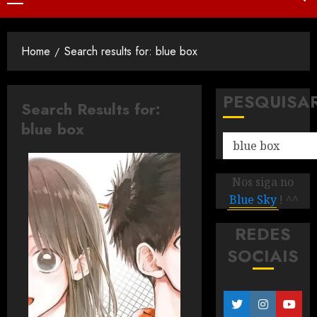
Home
Search results for: blue box
PESQUISA
Search Results for:
blue box
Nos siga no
Blue Sky
! ^^
REDES
SOCIAIS