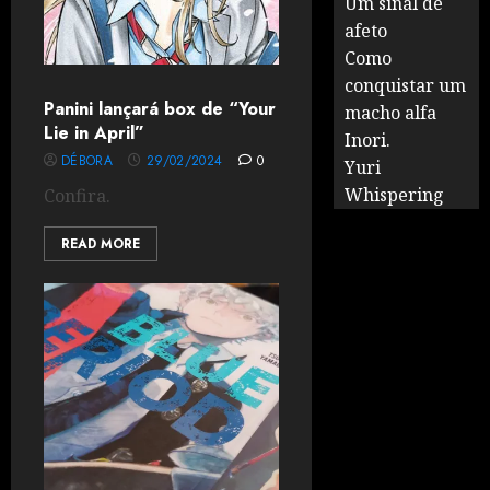
Um sinal de
afeto
Como
conquistar um
Panini lançará box de “Your
macho alfa
Lie in April”
Inori.
DÉBORA
29/02/2024
0
Yuri
Whispering
Confira.
READ MORE