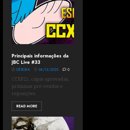
Principais informações da
JBC Live #33
DÉBORA
04/12/2025
0
CCXP25, capas aprovadas,
próximas pré-vendas e
reposições.
READ MORE