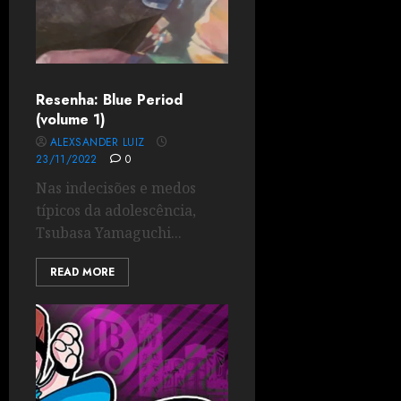
Resenha: Blue Period
(volume 1)
ALEXSANDER LUIZ
23/11/2022
0
Nas indecisões e medos
típicos da adolescência,
Tsubasa Yamaguchi...
READ MORE