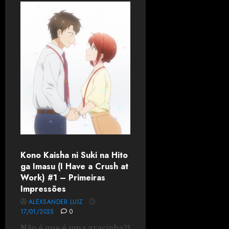
Kono Kaisha ni Suki na Hito
ga Imasu (I Have a Crush at
Work) #1 – Primeiras
Impressões
ALEXSANDER LUIZ
17/01/2025
0
Não é que é uma gracinha?!