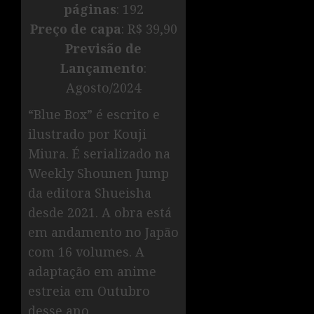
páginas
: 192
Preço de capa
: R$ 39,90
Previsão de
Lançamento
:
Agosto/2024
“Blue Box” é escrito e
ilustrado por Kouji
Miura. É serializado na
Weekly Shounen Jump
da editora Shueisha
desde 2021. A obra está
em andamento no Japão
com 16 volumes. A
adaptação em anime
estreia em Outubro
desse ano.