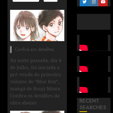
Confira em detalhes.
Na noite passada, dia 4
de Julho, foi iniciada a
pré-venda do primeiro
volume de “Blue Box”,
mangá de Kouji Miura.
Confira os detalhes da
RECENT
obra abaixo:
SEARCHES