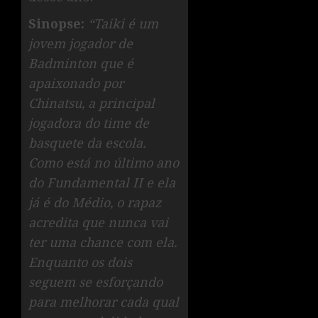
Sinopse:
“Taiki é um
jovem jogador de
Badminton que é
apaixonado por
Chinatsu, a principal
jogadora do time de
basquete da escola.
Como está no último ano
do Fundamental II e ela
já é do Médio, o rapaz
acredita que nunca vai
ter uma chance com ela.
Enquanto os dois
seguem se esforçando
para melhorar cada qual