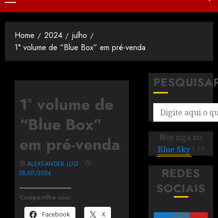
Home
2024
julho
1° volume de “Blue Box” em pré-venda
PESQUISA
1° volume de
“Blue Box”
Nos siga no
em pré-venda
Blue Sky
! ^^
ALEXSANDER LUIZ
REDES
05/07/2024
SOCIAIS
Compartilhe isso:
Facebook
X