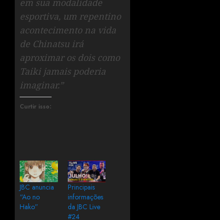
em sua modalidade
esportiva, um repentino
acontecimento na vida
de Chinatsu irá
aproximar os dois como
Taiki jamais poderia
imaginar.”
Curtir isso:
JBC anuncia
Principais
“Ao no
informações
Hako”
da JBC Live
#24