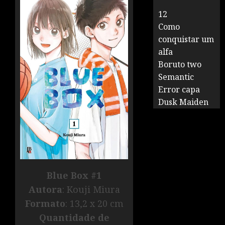
12
Como
conquistar um
alfa
Boruto two
Semantic
Error capa
Dusk Maiden
Blue Box #1
Autora
: Kouji Miura
Formato
: 13,2 x 20 cm
Quantidade de