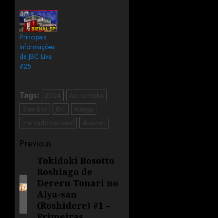
Principais
informações
da JBC Live
#25
Tags:
2024
Ao no Hako
Blue Box
JBC
manga
mercado nacional
shounen
Previous
Tokidoki Bosotto
Roshiago de
Dereru Tonari no
Alya-san
(Roshidere) #1 –
Primeiras