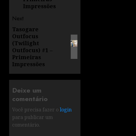
Impressões
Next
Tasogare
Outfocus
(Twilight
Outfocus) #1 –
Primeiras
Impressões
Deixe um
comentário
Você precisa fazer o
login
para publicar um
comentário.