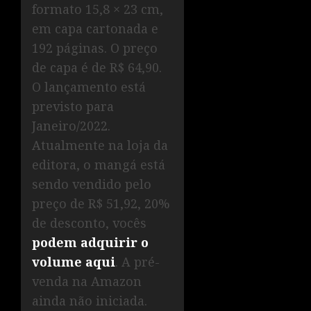
formato 15,8 × 23 cm,
em capa cartonada e
192 páginas. O preço
de capa é de R$ 64,90.
O lançamento está
previsto para
Janeiro/2022.
Atualmente na loja da
editora, o mangá está
sendo vendido pelo
preço de R$ 51,92, 20%
de desconto, vocês
podem adquirir o
volume aqui
. A pré-
venda na Amazon
ainda não iniciada.