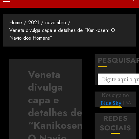
Home
2021
novembro
Veneta divulga capa e detalhes de “Kanikosen: O
Navio dos Homens”
PESQUISA
Veneta
divulga
Nos siga no
capa e
Blue Sky
! ^^
detalhes de
REDES
“Kanikosen:
SOCIAIS
O Navio