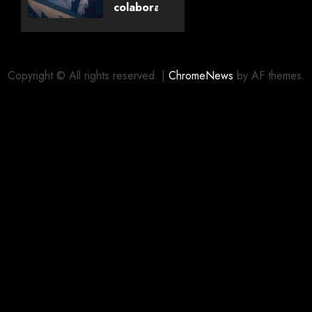
Livros
colaboração
com
editora
06/08/2026
0
alemã
Copyright © All rights reserved.
|
ChromeNews
by AF themes.
06/08/2026
0