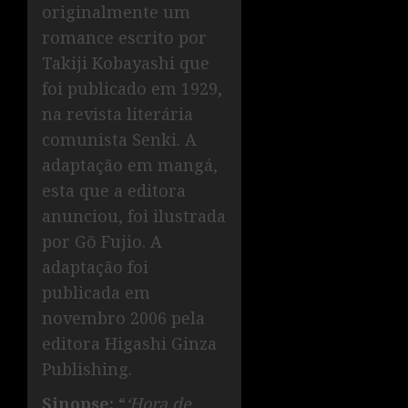
originalmente um
romance escrito por
Takiji Kobayashi que
foi publicado em 1929,
na revista literária
comunista Senki. A
adaptação em mangá,
esta que a editora
anunciou, foi ilustrada
por Gõ Fujio. A
adaptação foi
publicada em
novembro 2006 pela
editora Higashi Ginza
Publishing.
Sinopse:
“
‘Hora de