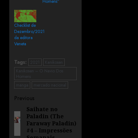
Homens”
Checklist de
Dezembro/2021
da editora
Veneta
Tags:
2021
Kanikosen
Kanikosen – O Navio Dos
Homens
manga
mercado nacional
Previous
Saihate no
Paladin (The
Faraway Paladin)
#4 – Impressões
Semanais