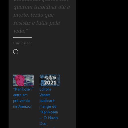
querem trabalhar até à
morte, terão que
resistir e lutar pela
vida.”
Curtir isso:
“Kanikosen”
Editora
entra em
Veneta
pré-venda
publicará
na Amazon
mangá de
“Kanikosen
– O Navio
Dos