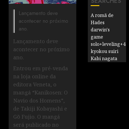
SEARCHES
Lançamento deve
A romã de
acontecer no próximo
Hades
ano.
darwin's
game
Lançamento deve
solo+leveling+4
acontecer no próximo
kyokou suiri
ano.
Kabi nagata
Entrou em pré-venda
na loja online da
editora Veneta, o
mangá “Kanikosen: O
Navio dos Homens”,
de Takiji Kobayashi e
Gõ Fujio. O mangá
será publicado no