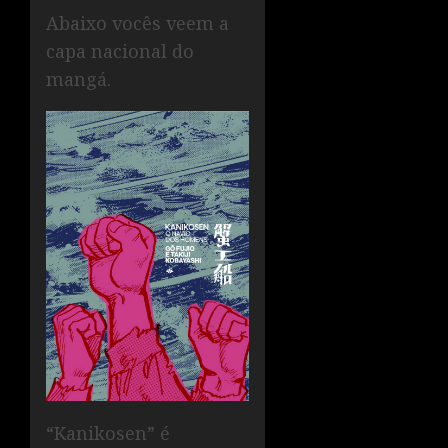
Abaixo vocês veem a
capa nacional do
mangá.
“Kanikosen” é