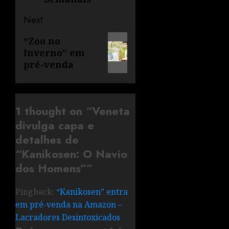
Next
“Zoo no
Inverno” em
pré-venda
1 thought on “
Veneta
divulga capa e
detalhes de
“Kanikosen: O Navio
dos Homens”
”
Pingback:
“Kanikosen” entra
em pré-venda na Amazon –
Lacradores Desintoxicados