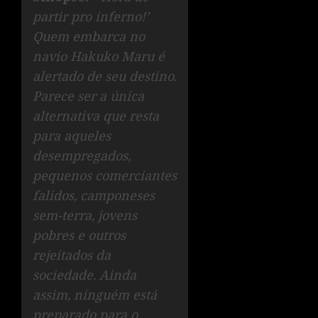
partir pro inferno!’
Quem embarca no
navio Hakuko Maru é
alertado de seu destino.
Parece ser a única
alternativa que resta
para aqueles
desempregados,
pequenos comerciantes
falidos, camponeses
sem-terra, jovens
pobres e outros
rejeitados da
sociedade. Ainda
assim, ninguém está
preparado para o