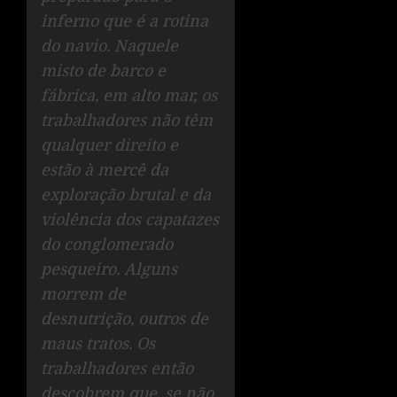
inferno que é a rotina
do navio. Naquele
misto de barco e
fábrica, em alto mar, os
trabalhadores não têm
qualquer direito e
estão à mercê da
exploração brutal e da
violência dos capatazes
do conglomerado
pesqueiro. Alguns
morrem de
desnutrição, outros de
maus tratos. Os
trabalhadores então
descobrem que, se não