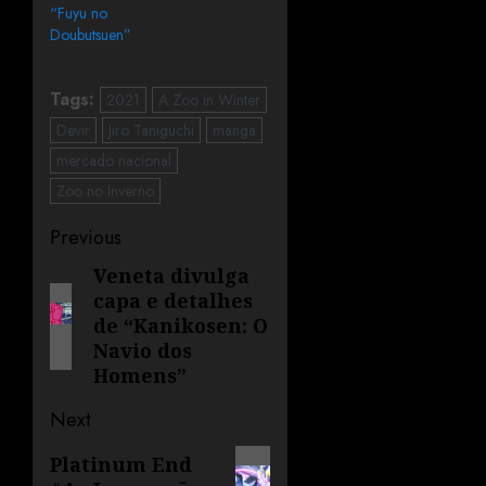
“Fuyu no
Doubutsuen”
Tags:
2021
A Zoo in Winter
Devir
Jiro Taniguchi
manga
mercado nacional
Zoo no Inverno
Previous
Veneta divulga
capa e detalhes
de “Kanikosen: O
Navio dos
Homens”
Next
Platinum End