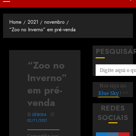
Home
2021
novembro
“Zoo no Inverno” em pré-venda
PESQUISA
“Zoo no
Inverno”
Nos siga no
em pré-
Blue Sky
! ^^
venda
REDES
DÉBORA
SOCIAIS
02/11/2021
Compartilhe isso: