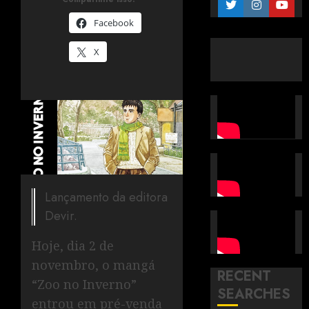
Facebook
X
Lançamento da editora
Devir.
Hoje, dia 2 de
novembro, o mangá
RECENT
“Zoo no Inverno”
SEARCHES
entrou em pré-venda