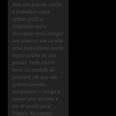
mas seu grande sonho
é trabalhar como
artista gráfico.
Enquanto tenta
descobrir como atingir
seu objetivo ele recebe
uma indesejável tarefa:
vigiar a filha do seu
patrão. Tudo corria
bem, na medida do
possível, até que um
acontecimento
inesperado o obriga a
tomar uma decisão e
ele se muda para
Tóquio. Na capital