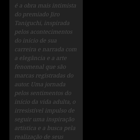
é a obra mais intimista
do premiado Jiro
Taniguchi, inspirada
pelos acontecimentos
do início de sua
carreira e narrada com
a elegância e a arte
fenomenal que são
marcas registradas do
autor. Uma jornada
pelos sentimentos do
início da vida adulta, o
irresistível impulso de
seguir uma inspiração
artística e a busca pela
realização de seus