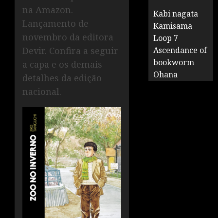
na Amazon.
Kabi nagata
Lançamento de
Kamisama
novembro da editora
Loop 7
Devir. Confira a seguir
Ascendance of
bookworm
a capa e os demais
Ohana
detalhes da edição
nacional.