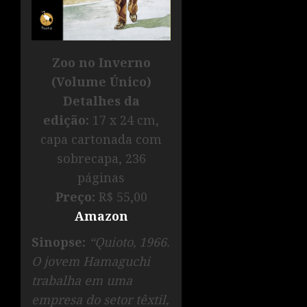
Zoo no Inverno
(Volume Único)
Detalhes da
edição:
17 x 24 cm,
capa cartonada com
sobrecapa, 236
páginas
Preço:
R$ 55,00
Amazon
Sinopse:
“Quioto, 1966.
O jovem Hamaguchi
trabalha em uma
empresa do setor têxtil,