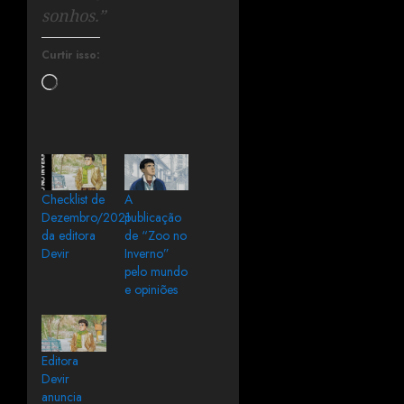
sonhos.”
Curtir isso:
Checklist de
A
Dezembro/2021
publicação
da editora
de “Zoo no
Devir
Inverno”
pelo mundo
e opiniões
Editora
Devir
anuncia