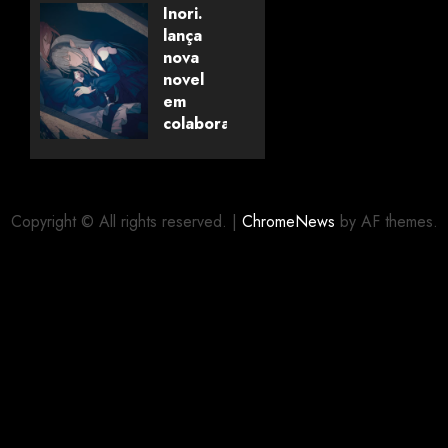
Savanaclaw~”
Inori.
anunciado
lança
pela
nova
Universo
novel
dos
em
Livros
colaboração
com
editora
06/08/2026
0
alemã
Copyright © All rights reserved.
|
ChromeNews
by AF themes.
06/08/2026
0