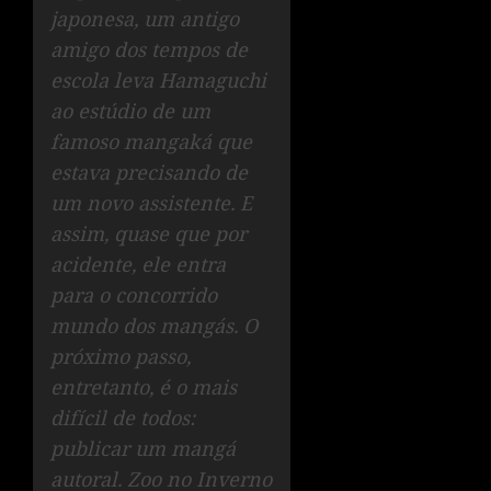
japonesa, um antigo
amigo dos tempos de
escola leva Hamaguchi
ao estúdio de um
famoso mangaká que
estava precisando de
um novo assistente. E
assim, quase que por
acidente, ele entra
para o concorrido
mundo dos mangás. O
próximo passo,
entretanto, é o mais
difícil de todos:
publicar um mangá
autoral. Zoo no Inverno