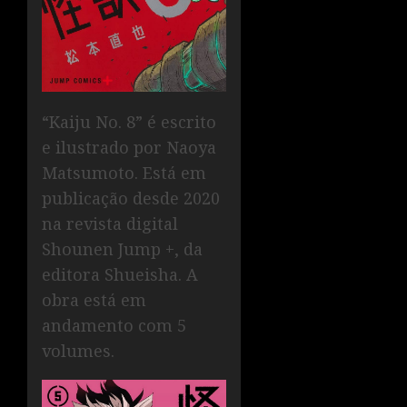
“Kaiju No. 8” é escrito
e ilustrado por Naoya
Matsumoto. Está em
publicação desde 2020
na revista digital
Shounen Jump +, da
editora Shueisha. A
obra está em
andamento com 5
volumes.