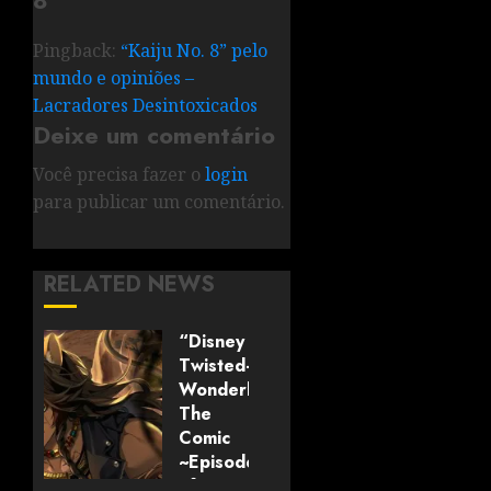
8”
”
Pingback:
“Kaiju No. 8” pelo
mundo e opiniões –
Lacradores Desintoxicados
Deixe um comentário
Você precisa fazer o
login
para publicar um comentário.
RELATED NEWS
“Disney
Twisted-
Wonderland:
The
Comic
~Episode
of