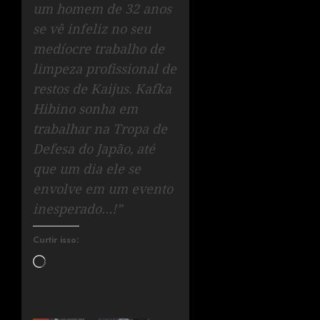
um homem de 32 anos
se vê infeliz no seu
medíocre trabalho de
limpeza profissional de
restos de Kaijus. Kafka
Hibino sonha em
trabalhar na Tropa de
Defesa do Japão, até
que um dia ele se
envolve em um evento
inesperado…!”
Curtir isso: