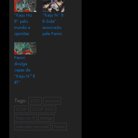
“Kaiju No.
“Kaiju N.º 8:
8” pelo
B-Side”
mundo e
anunciado
opiniões
pela Panini
Panini
divulga
capas de
“Kaiju N.° 8
#1”
Tags:
2021
anúncio
CCXP
CCXP 2021
Kaiju no. 8
manga
mercado nacional
Panini