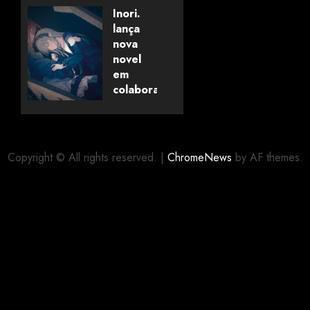
Savanaclaw~”
Inori.
anunciado
lança
pela
nova
Universo
novel
dos
em
Livros
colaboração
com
editora
06/08/2026
0
alemã
Copyright © All rights reserved.
|
ChromeNews
by AF themes.
06/08/2026
0