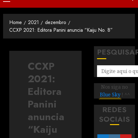
Home
2021
dezembro
CCXP 2021: Editora Panini anuncia “Kaiju No. 8”
PESQUISA
CCXP
2021:
Nos siga no
Editora
Blue Sky
! ^^
Panini
REDES
anuncia
SOCIAIS
“Kaiju