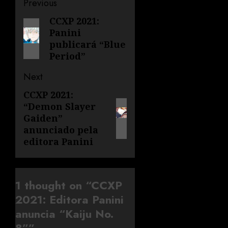
Previous
CCXP 2021:
Panini
publicará “Blue
Period”
Next
CCXP 2021:
“Demon Slayer
Gaiden”
anunciado pela
editora Panini
1 thought on “
CCXP
2021: Editora Panini
anuncia “Kaiju No.