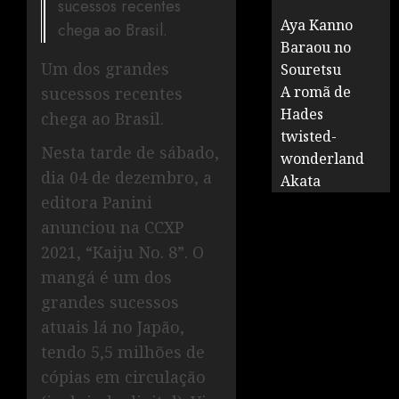
sucessos recentes
Aya Kanno
chega ao Brasil.
Baraou no
Um dos grandes
Souretsu
A romã de
sucessos recentes
Hades
chega ao Brasil.
twisted-
Nesta tarde de sábado,
wonderland
dia 04 de dezembro, a
Akata
editora Panini
anunciou na CCXP
2021, “Kaiju No. 8”. O
mangá é um dos
grandes sucessos
atuais lá no Japão,
tendo 5,5 milhões de
cópias em circulação