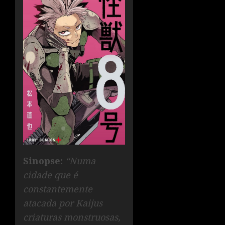
Sinopse:
“Numa
cidade que é
constantemente
atacada por Kaijus
criaturas monstruosas,