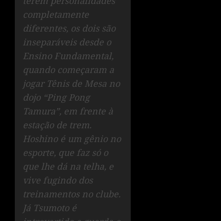
terem personalidades
completamente
diferentes, os dois são
inseparáveis desde o
Ensino Fundamental,
quando começaram a
jogar Tênis de Mesa no
dojo “Ping Pong
Tamura”, em frente à
estação de trem.
Hoshino é um gênio no
esporte, que faz só o
que lhe dá na telha, e
vive fugindo dos
treinamentos no clube.
Já Tsumoto é