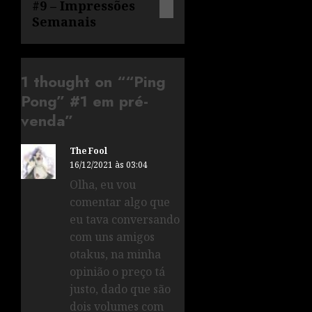
#9 – Impressões
Semanais
1 thought on “
“Ping
Pong” #1 em pré-
venda
”
The Fool
16/12/2021 às 03:04
Olha, eu vou
comentar algo que
eu tava conversando
com uns amigos
otakus, na minha
opinião o preço tá
justo, dado que são
dois volumes com