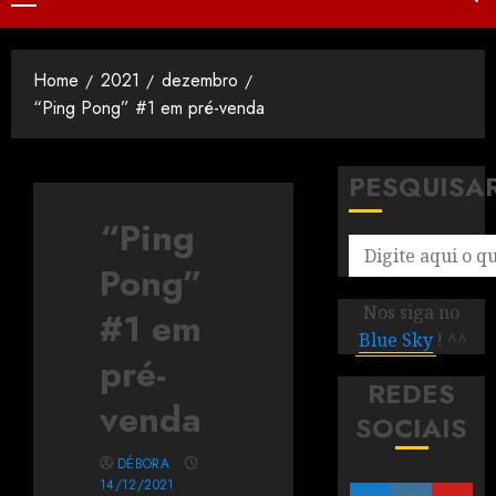
Home
2021
dezembro
“Ping Pong” #1 em pré-venda
PESQUISA
“Ping
Pong”
Nos siga no
#1 em
Blue Sky
! ^^
pré-
REDES
venda
SOCIAIS
DÉBORA
14/12/2021