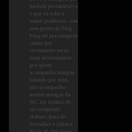
medida provisória!) e
o que eu acho o
maior problema: com
essa grana do Ping
Pong dá pra comprar
coisas que
certamente serão
mais interessantes
pra quem
acompanha mangás.
Falando por mim,
não acompanho
muitos mangás da
JBC, me lembro de
ter comprado
Hokuto, Rosa de
Versalhes e Sakura
Wars, só. Até posso