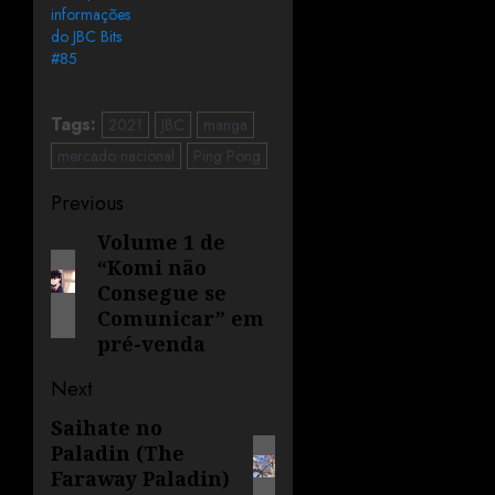
informações
do JBC Bits
#85
Tags:
2021
JBC
manga
mercado nacional
Ping Pong
Previous
Volume 1 de
“Komi não
Consegue se
Comunicar” em
pré-venda
Next
Saihate no
Paladin (The
Faraway Paladin)