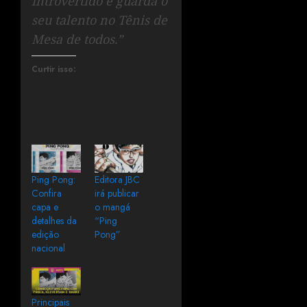
introvertido e guarda o
seu talento no Tênis de
Mesa de todos.”
Curtir isso:
Ping Pong:
Editora JBC
Confira
irá publicar
capa e
o mangá
detalhes da
“Ping
edição
Pong”
nacional
Principais