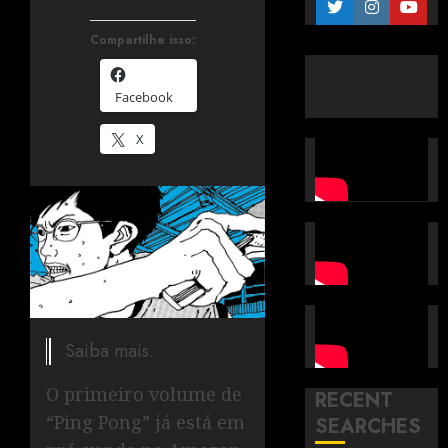
Compartilhe isso:
Facebook
X
Saiba mais.
O primeiro volume de
RECENT
“Ping Pong” já está em
SEARCHES