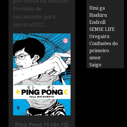
pré-venda na Amazon.
Umi ga
Previsão de
Hashiru
lançamento para
Endroll
janeiro/2022.
SENSE LIFE
Oregairu
Confusões do
primeiro
amor
Saigo
Ping Pong #1 (de #2)