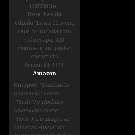
[ESTREIA]
Detalhes da
edição
: 15,4 x 22,5 cm,
capa cartonada com
sobrecapa, 520
páginas e um pôster
encartado
Preço:
R$ 89,90
Amazon
Sinopse:
“Tsukimoto
(conhecido como
“Smile”) e Hoshino
(conhecido como
“Peco”) são amigos de
infância. Apesar de