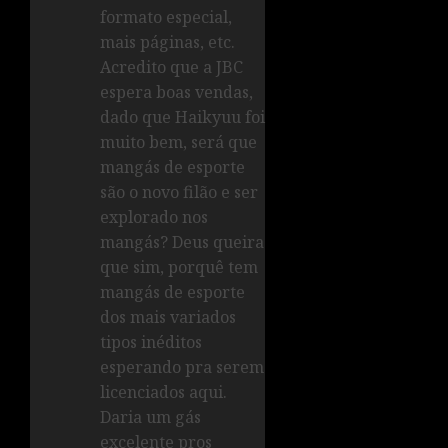
formato especial,
mais páginas, etc.
Acredito que a JBC
espera boas vendas,
dado que Haikyuu foi
muito bem, será que
mangás de esporte
são o novo filão e ser
explorado nos
mangás? Deus queira
que sim, porquê tem
mangás de esporte
dos mais variados
tipos inéditos
esperando pra serem
licenciados aqui.
Daria um gás
excelente pros