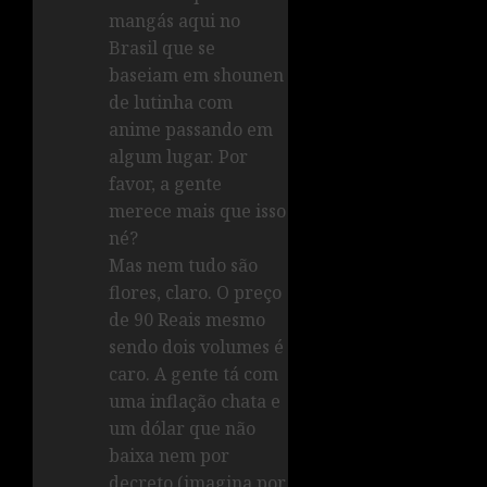
mangás aqui no
Brasil que se
baseiam em shounen
de lutinha com
anime passando em
algum lugar. Por
favor, a gente
merece mais que isso
né?
Mas nem tudo são
flores, claro. O preço
de 90 Reais mesmo
sendo dois volumes é
caro. A gente tá com
uma inflação chata e
um dólar que não
baixa nem por
decreto (imagina por