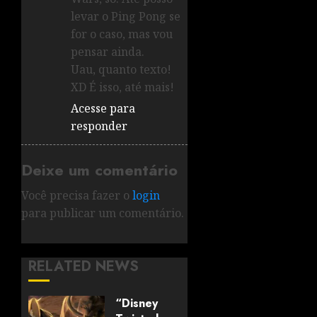
levar o Ping Pong se
for o caso, mas vou
pensar ainda.
Uau, quanto texto!
XD É isso, até mais!
Acesse para
responder
Deixe um comentário
Você precisa fazer o
login
para publicar um comentário.
RELATED NEWS
“Disney