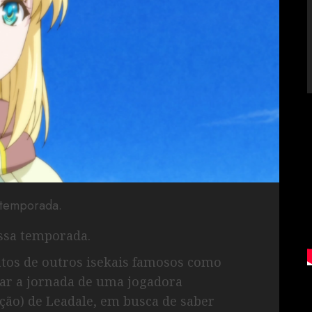
a temporada.
essa temporada.
tos de outros isekais famosos como
ar a jornada de uma jogadora
ção) de Leadale, em busca de saber