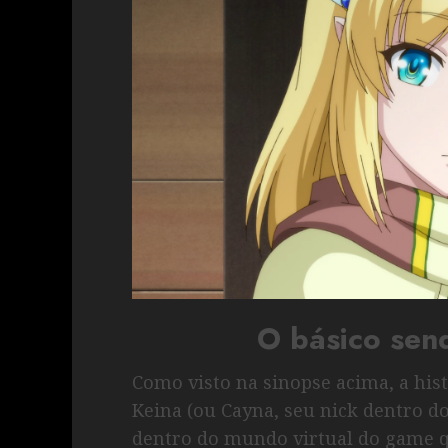
O básico sen
Como visto na sinopse acima, a hist
Keina (ou Cayna, seu nick dentro d
dentro do mundo virtual do game q