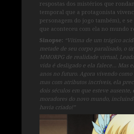
respostas dos mistérios que rondam
temporal que a protagonista viven
personagem do jogo também), e se 
que aconteceu com ela no mundo re
Sinopse:
“Vítima de um trágico aci
metade de seu corpo paralisado, o ú
MMORPG de realidade virtual, Leadale
vida é desligado e ela falece… Mas 
anos no futuro. Agora vivendo como
mas com atributos incríveis, ela pre
dois séculos em que esteve ausente,
moradores do novo mundo, incluind
havia criado!”