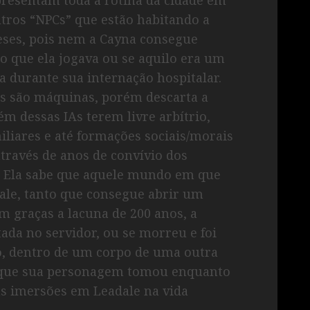
tros “NPCs” que estão habitando a
eses, pois nem a Cayna consegue
go que ela jogava ou se aquilo era um
a durante sua internação hospitalar.
ns são máquinas, porém descarta a
m dessas IAs terem livre arbítrio,
iliares e até formações sociais/morais
través de anos de convívio dos
 Ela sabe que aquele mundo em que
ale, tanto que consegue abrir um
m graças a lacuna de 200 anos, a
ada no servidor, ou se morreu e foi
, dentro de um corpo de uma outra
s que sua personagem tomou enquanto
s imersões em Leadale na vida