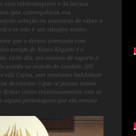
 esse teletransporte e da lacuna
ciou (por consequência sua
existe solução ou maneiras de saber o
al e se não é um simples sonho.
dente que a deixou internada com
nico escape de Keina Kagami é o
. Certo dia, seu sistema de suporte à
ela acorda no mundo de Leadale, 200
 a elfa Cayna, sem nenhuma habilidade
cisa desvendar o que se passou nestes
 e firmar novos relacionamentos com os
o alguns personagens que ela mesmo