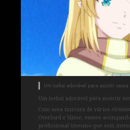
Um isekai adorável para assistir ness
Um isekai adorável para assistir n
Com uma mistura de vários elemen
Overlord e Slime, vamos acompanh
profissional (mesmo que sem inten