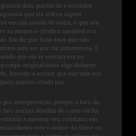
kground dela, porém dá a entender
agonista que ela sofreu algum
xava em um estado de coma, e que seu
r ao menos o cérebro saudável era
le. Ela diz que fazia anos que não
ntes sem ser por via intravenosa. É
estado que ela se encontrava no
u corpo original fosse algo distante
de, fazendo-a aceitar que sua vida era
aquele mundo criado por
 por interpretação, porque o foco do
e fato muitas dúvidas de como ela foi
destinada a mostrar seu cotidiano em
imilaridades com o anime do Slime ou
apresentam toda a rotina da cidade em