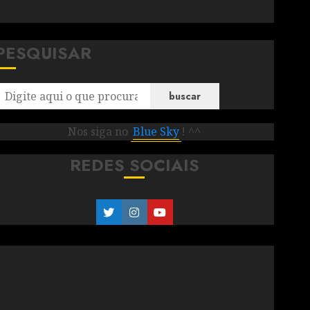
PESQUISAR
buscar
Nos siga no
Blue Sky
! ^^
REDES SOCIAIS