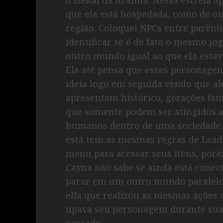
que ela está hospedada, como de ou
região. Coloquei NPCs entre parênt
identificar se é de fato o mesmo jo
outro mundo igual ao que ela estav
Ela até pensa que esses personage
ideia logo em seguida vendo que alé
apresentam histórico, gerações fam
que somente podem ser atingidos a
humanos dentro de uma sociedade.
está tem as mesmas regras de Lead
menu para acessar seus itens, poré
Cayna não sabe se ainda está conect
parar em um outro mundo paralelo
elfa que realizou as mesmas açõe
upava seu personagem durante sua
passada.