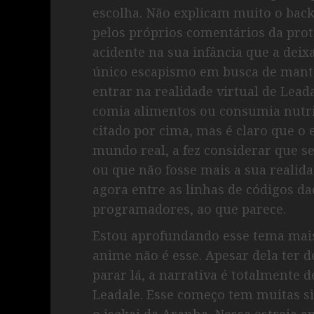
escolha. Não explicam muito o bac
pelos próprios comentários da prot
acidente na sua infância que a dei
único escapismo em busca de mante
entrar na realidade virtual de Leada
comia alimentos ou consumia nutrie
citado por cima, mas é claro que o 
mundo real, a fez considerar que se
ou que não fosse mais a sua realida
agora entre as linhas de códigos d
programadores, ao que parece.
Estou aprofundando esse tema mais
anime não é esse. Apesar dela ter d
parar lá, a narrativa é totalmente 
Leadale. Esse começo tem muitas s
o isekai da Aranha. Nessa estreia 