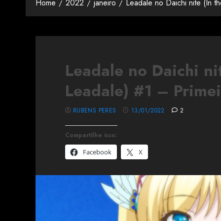
Home
2022
janeiro
Leadale no Daichi nite (In 
Leadale no Daichi nit
Leadale) #1 – Prime
RUBENS PERES
13/01/2022
2
Compartilhe isso:
Facebook
X