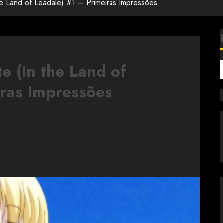
the Land of Leadale) #1 – Primeiras Impressões
e (In the Land of
iras Impressões