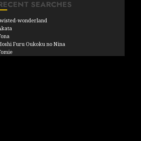
RECENT SEARCHES
twisted-wonderland
Akata
Yona
Hoshi Furu Oukoku no Nina
Tomie