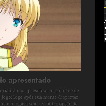
do apresentado
ória irá nos apresentar a realidade de
o jogo) logo após sua mente despertar
ue ela jogava sem ter outra opção de