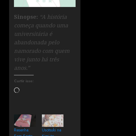
Sinopse:
“A história
começa quando uma
universitária é
abandonada pelo
namorado com quem
vive junto há três
anos.”
Curtir isso:
Resenha:
Usotsuki na
Sem Sorte
Kimi to