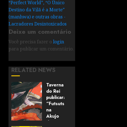
“Perfect World”, “O Único
Destino da Vilã é a Morte”
(manhwa) e outras obras -
Lacradores Desintoxicados
Deixe um comentário
Você precisa fazer o
login
para publicar um comentário.
RELATED NEWS
Taverna
do Rei
publicará
“Futsutsuka
na
Akujo
dewa