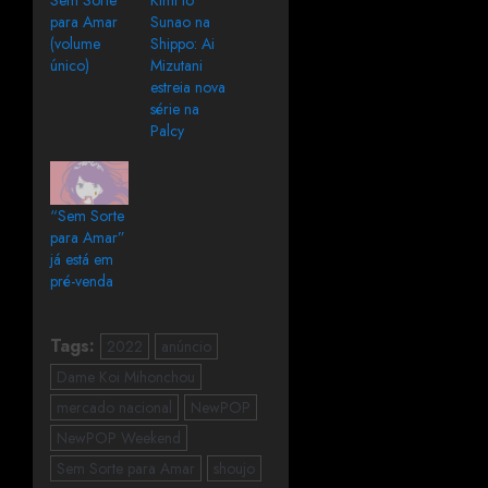
para Amar
Sunao na
(volume
Shippo: Ai
único)
Mizutani
estreia nova
série na
Palcy
“Sem Sorte
para Amar”
já está em
pré-venda
Tags:
2022
anúncio
Dame Koi Mihonchou
mercado nacional
NewPOP
NewPOP Weekend
Sem Sorte para Amar
shoujo