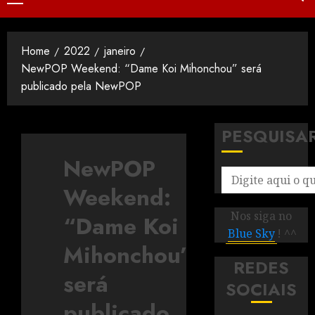
Home
2022
janeiro
NewPOP Weekend: “Dame Koi Mihonchou” será
publicado pela NewPOP
PESQUISA
NewPOP
Weekend:
Nos siga no
“Dame Koi
Blue Sky
! ^^
Mihonchou”
REDES
será
SOCIAIS
publicado