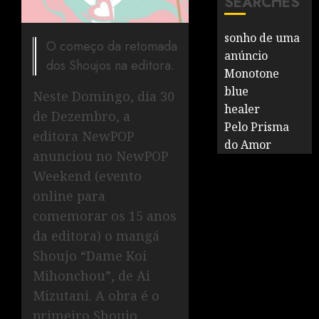
SEARCHES
sonho de uma
O começo da retomada
anúncio
dos Shoujos na editora.
Monotone
blue
Neste Domingo, dia 30
healer
de Dezembro, a
Pelo Prisma
editora NewPOP
do Amor
anunciou no NewPOP
Weekend (evento
online para
comemorar os 15 anos
da editora) o mangá
Shoujo “Dame Koi
Mihonchou”, de Ai
Mizutani. A obra é o
primeiro Shoujo