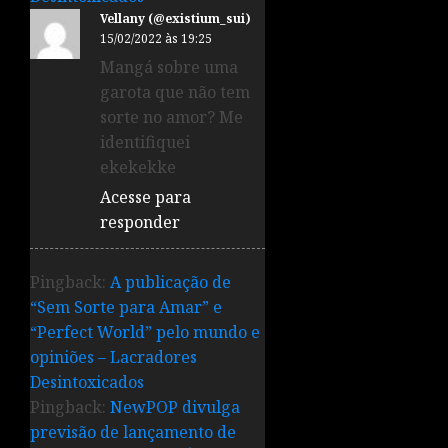
Vellany (@existium_sui)
15/02/2022 às 19:25
Mangá sobre uma
garota que não tem
sorte no amor? Me
identifiquei
ekekekke
Acesse para
responder
Pingback:
A publicação de
“Sem Sorte para Amar” e
“Perfect World” pelo mundo e
opiniões – Lacradores
Desintoxicados
Pingback:
NewPOP divulga
previsão de lançamento de