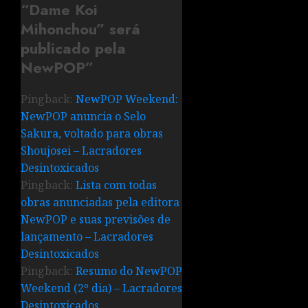
“Dame Koi
Mihonchou” será
publicado pela
NewPOP
”
Pingback:
NewPOP Weekend:
NewPOP anuncia o Selo
Sakura, voltado para obras
Shoujosei – Lacradores
Desintoxicados
Pingback:
Lista com todas
obras anunciadas pela editora
NewPOP e suas previsões de
lançamento – Lacradores
Desintoxicados
Pingback:
Resumo do NewPOP
Weekend (2º dia) – Lacradores
Desintoxicados