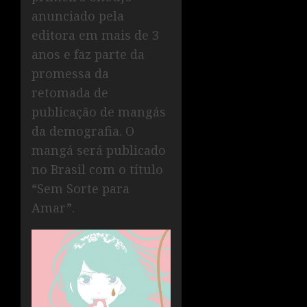
anunciado pela
editora em mais de 3
anos e faz parte da
promessa da
retomada de
publicação de mangás
da demografia. O
mangá será publicado
no Brasil com o título
“Sem Sorte para
Amar”.