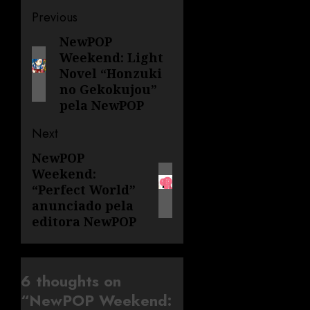
Previous
NewPOP
Weekend: Light
Novel “Honzuki
no Gekokujou”
pela NewPOP
Next
NewPOP
Weekend:
“Perfect World”
anunciado pela
editora NewPOP
6 thoughts on
“
NewPOP Weekend: