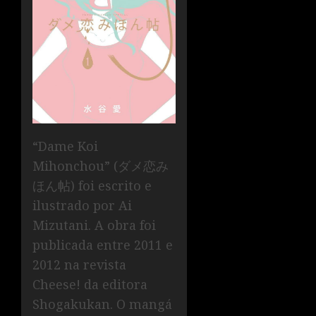
“Dame Koi
Mihonchou” (ダメ恋み
ほん帖) foi escrito e
ilustrado por Ai
Mizutani. A obra foi
publicada entre 2011 e
2012 na revista
Cheese! da editora
Shogakukan. O mangá