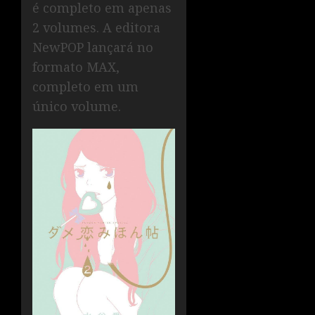
é completo em apenas
2 volumes. A editora
NewPOP lançará no
formato MAX,
completo em um
único volume.