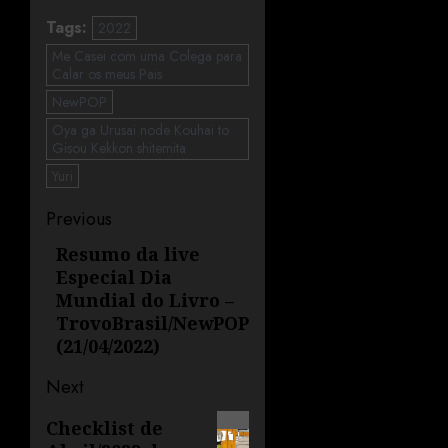
Tags:
2022
Me Casei com uma Colega para
Calar os meus Pais
NewPOP
Oya ga Urusai node Kouhai to
Gisou Kekkon shitemita
Yuri
Previous
Resumo da live
Especial Dia
Mundial do Livro –
TrovoBrasil/NewPOP
(21/04/2022)
Next
Checklist de