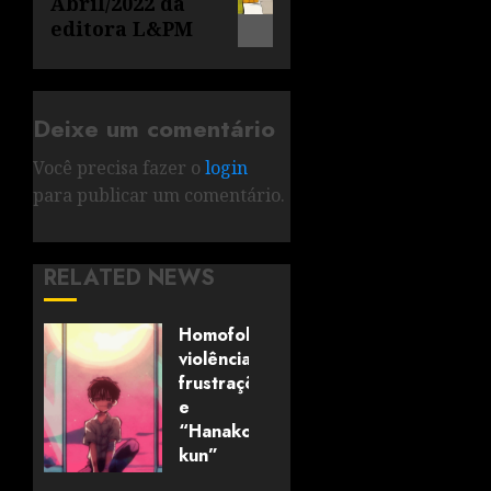
Abril/2022 da
editora L&PM
Deixe um comentário
Você precisa fazer o
login
para publicar um comentário.
RELATED NEWS
Homofobia,
violências,
frustrações
e
“Hanako-
kun”