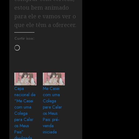
estou bem animado
para ele e vamos ver o
que ele têm a oferecer.
Curtir isso:
Capa
Me Casei
nacional de
com uma
“Me Casei
Colega
com uma
para Calar
Colega
os Meus
para Calar
Pais: pré-
os Meus
venda
Pais”
iniciada
divulgada