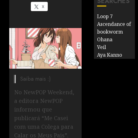
SEARCHES
X
Loop 7
Ascendance of
bookworm
Ohana
Veil
Aya Kanno
Saiba mais :)
No NewPOP Weekend,
a editora NewPOP
informou que
publicará “Me Casei
com uma Colega para
Calar os Meus Pais”.