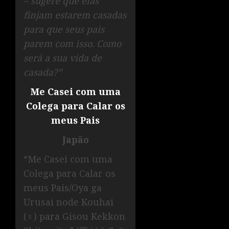
– sugere que elas
finjam estarem casadas
para que seus pais
parem com isso. Como
será a sua vida de
casada?”
Me Casei com uma
Colega para Calar os
meus Pais
Japão
“Me Casei com uma
Colega para Calar os
meus Pais/Oya ga
Urusai node Kouhai
(♀) para Gisou Kekkon