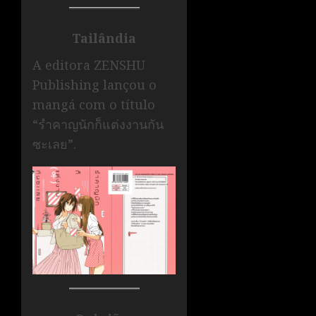
Tailândia
A editora ZENSHU
Publishing lançou o
mangá com o título
“รำคาญนักก็แต่งงานกัน
ซะเลย”.