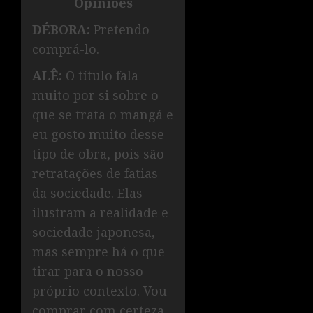
Opiniões
DÉBORA:
Pretendo
comprá-lo.
ALÊ:
O título fala
muito por si sobre o
que se trata o mangá e
eu gosto muito desse
tipo de obra, pois são
retratações de fatias
da sociedade. Elas
ilustram a realidade e
sociedade japonesa,
mas sempre há o que
tirar para o nosso
próprio contexto. Vou
comprar com certeza,