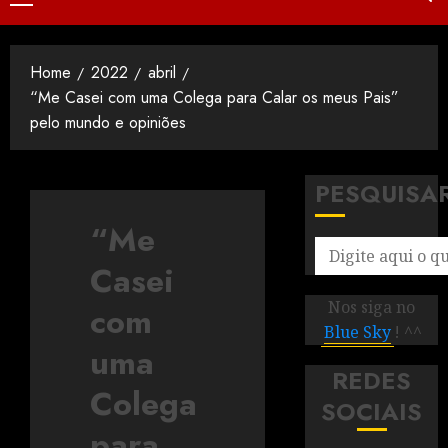
Home
2022
abril
“Me Casei com uma Colega para Calar os meus Pais”
pelo mundo e opiniões
PESQUISA
“Me
Casei
Nos siga no
com
Blue Sky
! ^^
uma
REDES
Colega
SOCIAIS
para