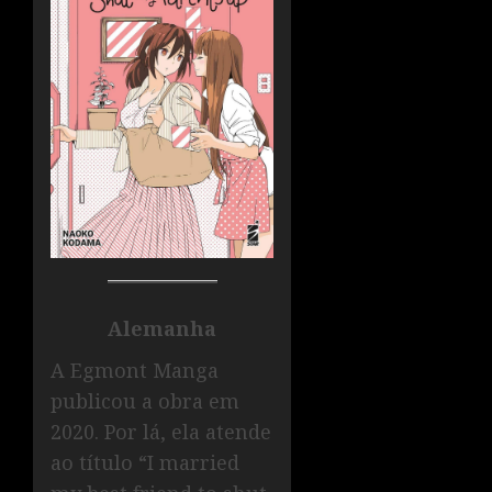
Alemanha
A Egmont Manga
publicou a obra em
2020. Por lá, ela atende
ao título “I married