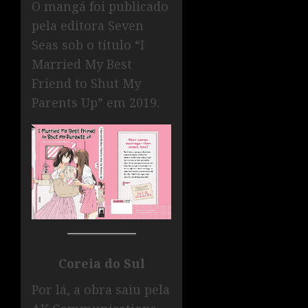
O mangá foi publicado
pela editora Seven
Seas sob o título “I
Married My Best
Friend to Shut My
Parents Up” em 2019.
Coreia do Sul
Por lá, a obra saiu pela