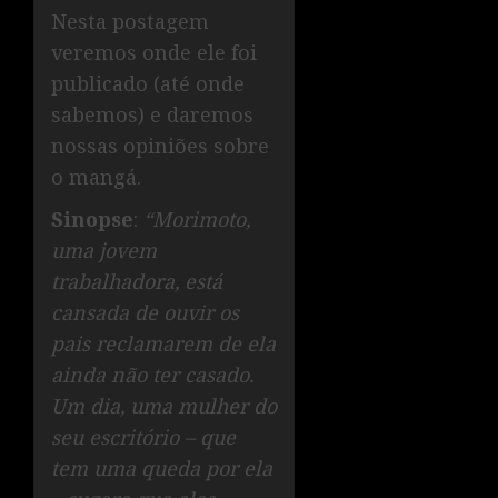
Nesta postagem
veremos onde ele foi
publicado (até onde
sabemos) e daremos
nossas opiniões sobre
o mangá.
Sinopse
:
“Morimoto,
uma jovem
trabalhadora, está
cansada de ouvir os
pais reclamarem de ela
ainda não ter casado.
Um dia, uma mulher do
seu escritório – que
tem uma queda por ela