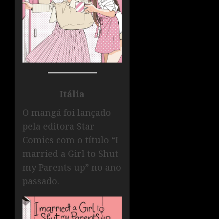
Itália
O mangá foi lançado
pela editora Star
Comics com o título “I
married a Girl to Shut
my Parents up” no ano
passado.