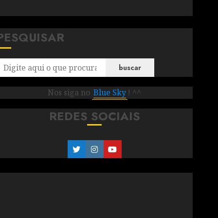
PESQUISAR
buscar
Nos siga no
Blue Sky
! ^^
REDES SOCIAIS