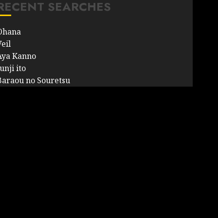
RECENT SEARCHES
Ohana
eil
Aya Kanno
unji ito
Baraou no Souretsu