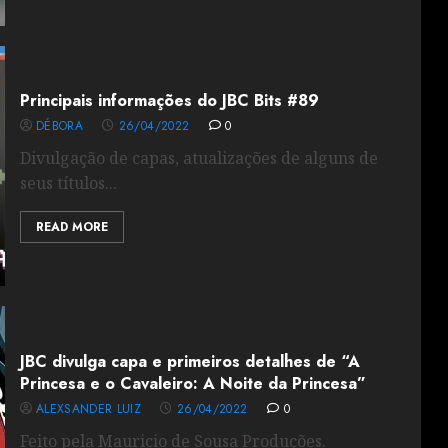
Principais informações do JBC Bits #89
DÉBORA
26/04/2022
0
Divulgação de capas, atualizações de alguns de
seus títulos...
READ MORE
JBC divulga capa e primeiros detalhes de “A
Princesa e o Cavaleiro: A Noite da Princesa”
ALEXSANDER LUIZ
26/04/2022
0
Feito pela Mauricio de Sousa Produções.