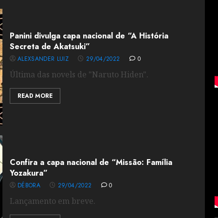
Panini divulga capa nacional de “A História
Secreta de Akatsuki”
ALEXSANDER LUIZ
29/04/2022
0
Última das novels de "Naruto Hiden".
READ MORE
Confira a capa nacional de “Missão: Família
Yozakura”
DÉBORA
29/04/2022
0
Lançamento em breve.