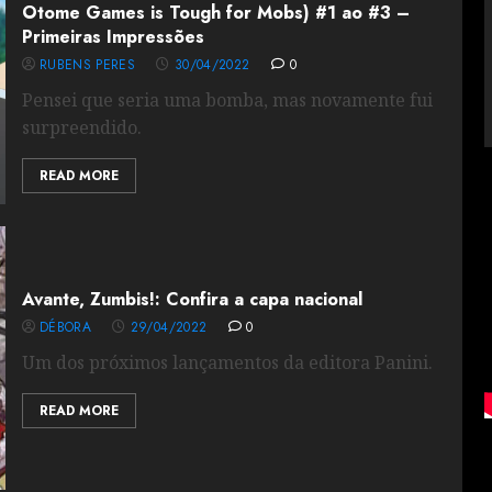
Otome Games is Tough for Mobs) #1 ao #3 –
Primeiras Impressões
RUBENS PERES
30/04/2022
0
Pensei que seria uma bomba, mas novamente fui
surpreendido.
READ MORE
Avante, Zumbis!: Confira a capa nacional
DÉBORA
29/04/2022
0
Um dos próximos lançamentos da editora Panini.
READ MORE