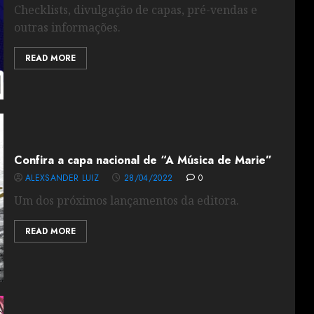
Checklists, divulgação de capas, pré-vendas e
outras informações.
READ MORE
Confira a capa nacional de “A Música de Marie”
ALEXSANDER LUIZ
28/04/2022
0
Um dos próximos lançamentos da editora.
READ MORE