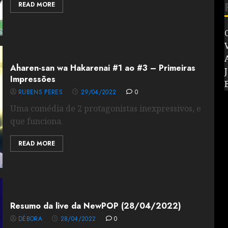
READ MORE
V
Aharen-san wa Hakarenai #1 ao #3 – Primeiras
J
Impressões
RUBENS PERES
29/04/2022
0
Uma comédia de 2 protagonistas inexpressivos, e
que funciona.
READ MORE
Resumo da live da NewPOP (28/04/2022)
DÉBORA
28/04/2022
0