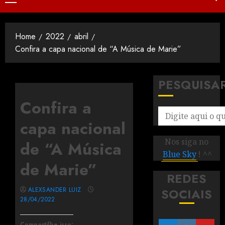
Home
2022
abril
Confira a capa nacional de “A Música de Marie”
PESQUISA
Confira a
capa nacional
Nos siga no
de “A Música
Blue Sky
! ^^
de Marie”
REDES
ALEXSANDER LUIZ
SOCIAIS
28/04/2022
Compartilhe isso: