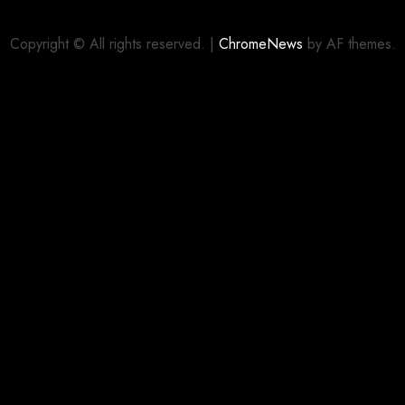
Panini
Copyright © All rights reserved.
|
ChromeNews
by AF themes.
03/08/2026
0