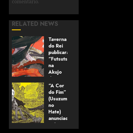
comentário.
RELATED NEWS
Taverna
do Rei
publicará
“Futsutsuka
na
Akujo
dewa
Gozaimasu
“A Cor
ga”
do Fim”
(mangá)
(Usuzumi
no
Hate)
05/08/2026
0
anunciado
pela
editora