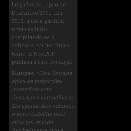
lançados no Japão em
Dezembro/2001. Em
2016, a obra ganhou
uma reedição
compilando os 2
volumes em um único
tomo. A NewPOP
publicará essa reedição.
Sinopse:
“Uma fantasia
épica de proporções
magníficas com
ilustrações maravilhosas.
Em apenas dois volumes,
o autor trabalha para
criar um mundo
incrivelmente rico e