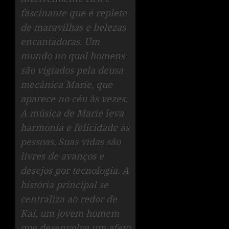
fascinante que é repleto
de maravilhas e belezas
encantadoras. Um
mundo no qual homens
são vigiados pela deusa
mecânica Marie, que
aparece no céu às vezes.
A música de Marie leva
harmonia e felicidade às
pessoas. Suas vidas são
livres de avanços e
desejos por tecnologia. A
história principal se
centraliza ao redor de
Kai, um jovem homem
que desenvolve um afeto