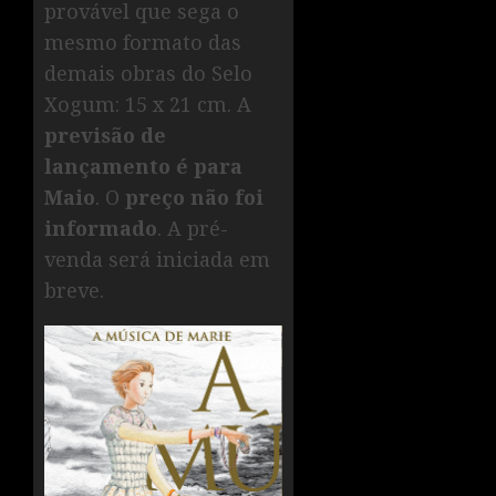
provável que sega o
mesmo formato das
demais obras do Selo
Xogum: 15 x 21 cm. A
previsão de
lançamento é para
Maio
. O
preço não foi
informado
. A pré-
venda será iniciada em
breve.