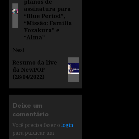
planos de
assinatura para
“Blue Period”,
“Missão: Família
Yozakura” e
“Alma”
Next
Resumo da live
da NewPOP
(28/04/2022)
Deixe um
comentário
Você precisa fazer o
login
para publicar um