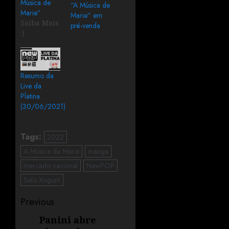
Música de
“A Música de
Marie”
Marie” em
Saiba Mais
pré-venda
:)
Resumo da
Live da
Platina
(30/06/2021)
Tags:
2022
A Música de Marie
manga
mercado nacional
NewPOP
Selo Xogum
Previous
Panini abre