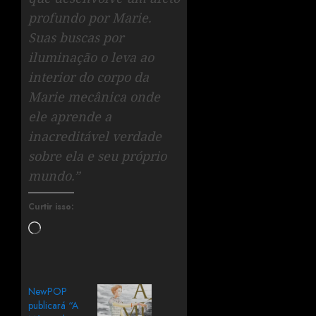
profundo por Marie.
Suas buscas por
iluminação o leva ao
interior do corpo da
Marie mecânica onde
ele aprende a
inacreditável verdade
sobre ela e seu próprio
mundo.”
Curtir isso:
NewPOP
publicará “A