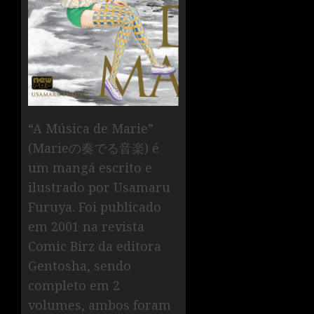
“A Música de Marie”
(Marieの奏でる音楽) é
um mangá escrito e
ilustrado por Usamaru
Furuya. Foi publicado
em 2001 na revista
Comic Birz da editora
Gentosha, sendo
completo em 2
volumes, ambos foram