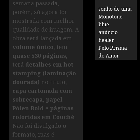
semana passada,
sonho de uma
porém, só agora foi
Monotone
mostrada com melhor
blue
qualidade de imagem. A
anúncio
obra será lançada em
healer
volume único
, tem
Pelo Prisma
quase 530 páginas
,
do Amor
terá
detalhes em hot
stamping (laminação
dourada)
no título,
capa cartonada com
sobrecapa
,
papel
Pólen Bold
e
páginas
coloridas em Couché
.
Não foi divulgado o
formato, mas é