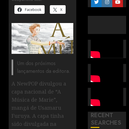
Facebook
X
Um dos próximos
lançamentos da editora.
A NewPOP divulgou a
capa nacional de “A
Música de Marie”,
mangá de Usamaru
RECENT
Furuya. A capa tinha
SEARCHES
sido divulgada na