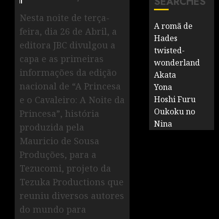
SEARCHES
Nesta noite de terça-
A romã de
feira, dia 26 de Abril, a
Hades
editora JBC divulgou a
twisted-
capa e as primeiras
wonderland
informações da edição
Akata
nacional de “A Princesa
Yona
Hoshi Furu
e o Cavaleiro: A Noite da
Oukoku no
Princesa”, história
Nina
produzida pela
Mauricio de Sousa
Produções, para a
Tezucomi, projeto da
Tezuka Productions que
reuniu diversos autores
do mundo para