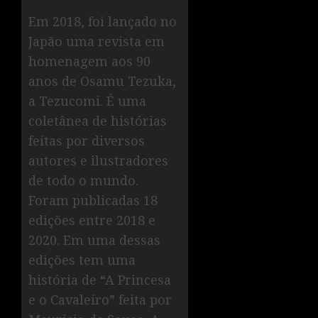
Em 2018, foi lançado no
Japão uma revista em
homenagem aos 90
anos de Osamu Tezuka,
a Tezucomi. É uma
coletânea de histórias
feitas por diversos
autores e ilustradores
de todo o mundo.
Foram publicadas 18
edições entre 2018 e
2020. Em uma dessas
edições tem uma
história de “A Princesa
e o Cavaleiro” feita por