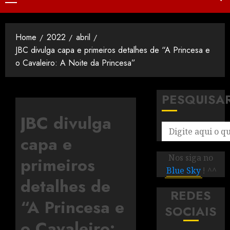
Home
2022
abril
JBC divulga capa e primeiros detalhes de “A Princesa e
o Cavaleiro: A Noite da Princesa”
PESQUISA
JBC divulga
capa e
Nos siga no
primeiros
Blue Sky
! ^^
detalhes de
REDES
“A Princesa e
SOCIAIS
o Cavaleiro: