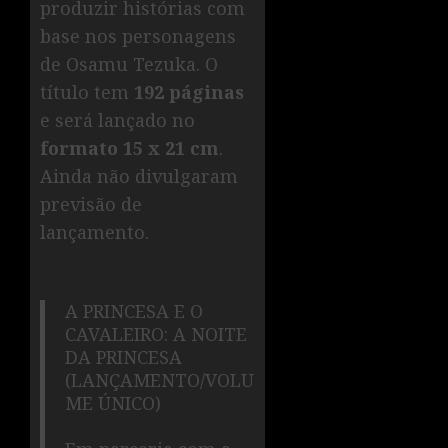
produzir histórias com
base nos personagens
de Osamu Tezuka. O
título tem
192 páginas
e será lançado no
formato 15 x 21 cm
.
Ainda não divulgaram
previsão de
lançamento.
A PRINCESA E O
CAVALEIRO: A NOITE
DA PRINCESA
(LANÇAMENTO/VOLU
ME ÚNICO)