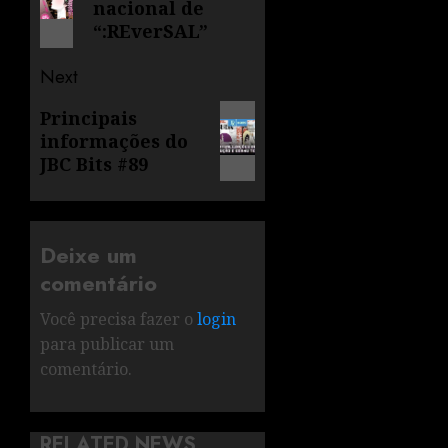
nacional de
“:REverSAL”
Next
Principais
informações do
JBC Bits #89
Deixe um
comentário
Você precisa fazer o
login
para publicar um
comentário.
RELATED NEWS