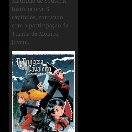
Mauricio de Sousa. A
história teve 6
capítulos, contando
com a participação da
Turma da Mônica
Jovem.