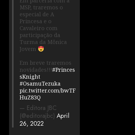
Em parceria com a
MSP, traremos o
especial de A
Princesa e o
Cavaleiro com
participação da
Turma da Mônica
Jovem
Em breve traremos
novidades!!!
#Princes
sKnight
#OsamuTezuka
pic.twitter.com/bwTF
HuZ83Q
— Editora JBC
(@editorajbc)
April
26, 2022