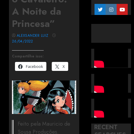
A Noite da
Princesa”
ALEXSANDER LUIZ
26/04/2022
Compartilhe isso:
Facebook
X
Feito pela Mauricio de
RECENT
Sousa Produções.