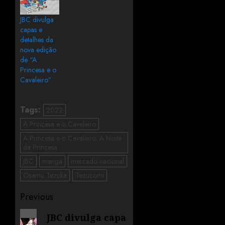
JBC divulga
capas e
detalhes da
nova edição
de “A
Princesa e o
Cavaleiro”
Tags:
2022
A Princesa e o Cavaleiro
A Princesa e o Cavaleiro: A Noite
da Princesa
JBC
manga
mercado nacional
Osamu Tezuka
Tezucomi
Previous
JBC divulga capa