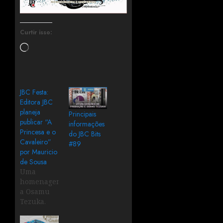
Curtir isso:
JBC Festa:
Editora JBC
planeja
Principais
publicar “A
informações
Princesa e o
do JBC Bits
Cavaleiro”
#89
por Mauricio
de Sousa
Uma
homenagem
a Osamu
Tezuka.