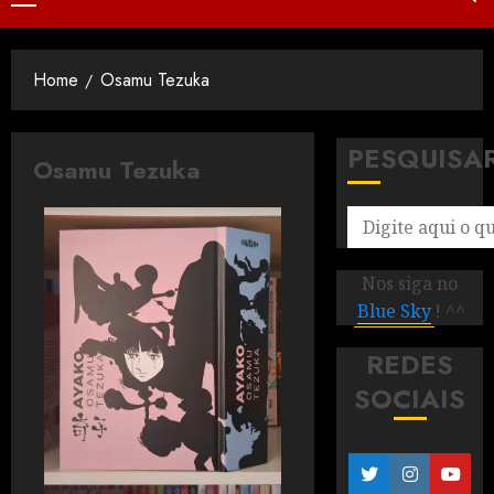
Home
Osamu Tezuka
PESQUISA
Osamu Tezuka
Nos siga no
Blue Sky
! ^^
REDES
SOCIAIS