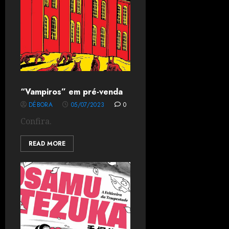
“Vampiros” em pré-venda
DÉBORA
05/07/2023
0
Confira.
READ MORE