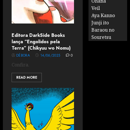
Ohana
Veil
Aya Kanno
Junji ito
Baraou no
Editora DarkSide Books
Souretsu
lança “Engolidos pela
Terra” (Chikyuu wo Nomu)
DÉBORA
14/06/2025
0
Confira.
READ MORE