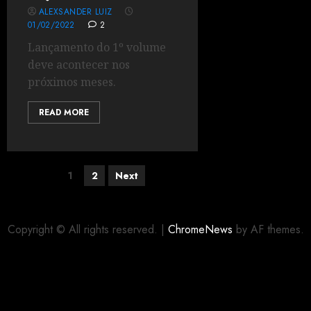
ALEXSANDER LUIZ
01/02/2022
2
Lançamento do 1º volume
deve acontecer nos
próximos meses.
READ MORE
1
2
Next
Copyright © All rights reserved.
|
ChromeNews
by AF themes.