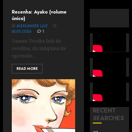
Resenha: Ayako (volume
único)
ALEXSANDER LUIZ
05/01/2026
1
Osamu Tezuka fala de
revoltas, da máquina de
opressão...
READ MORE
RECENT
SEARCHES