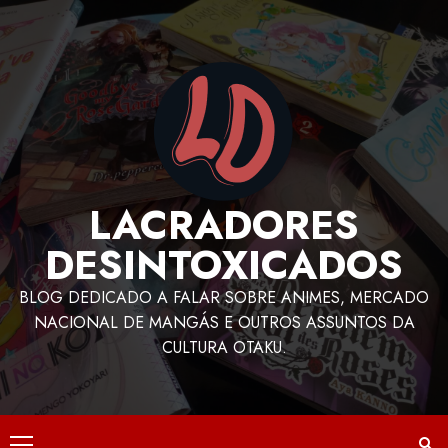
LACRADORES
DESINTOXICADOS
BLOG DEDICADO A FALAR SOBRE ANIMES, MERCADO
NACIONAL DE MANGÁS E OUTROS ASSUNTOS DA
CULTURA OTAKU.