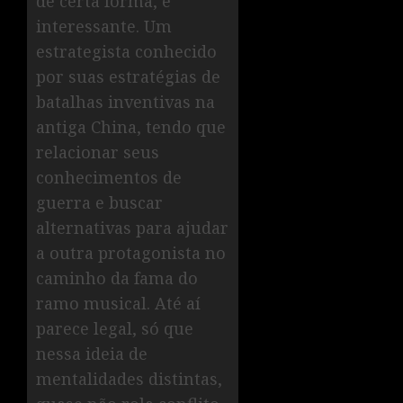
de certa forma, é
interessante. Um
estrategista conhecido
por suas estratégias de
batalhas inventivas na
antiga China, tendo que
relacionar seus
conhecimentos de
guerra e buscar
alternativas para ajudar
a outra protagonista no
caminho da fama do
ramo musical. Até aí
parece legal, só que
nessa ideia de
mentalidades distintas,