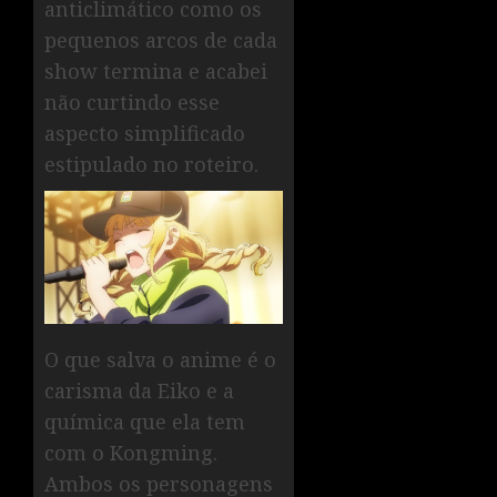
anticlimático como os
pequenos arcos de cada
show termina e acabei
não curtindo esse
aspecto simplificado
estipulado no roteiro.
O que salva o anime é o
carisma da Eiko e a
química que ela tem
com o Kongming.
Ambos os personagens