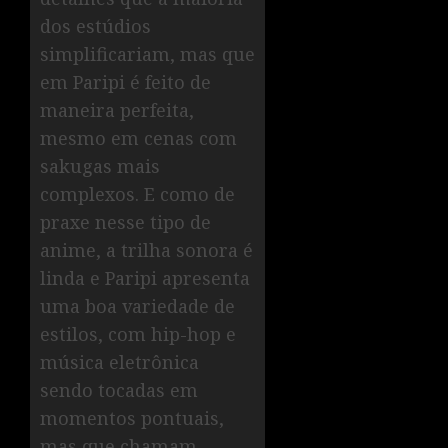
dos estúdios
simplificariam, mas que
em Paripi é feito de
maneira perfeita,
mesmo em cenas com
sakugas mais
complexos. E como de
praxe nesse tipo de
anime, a trilha sonora é
linda e Paripi apresenta
uma boa variedade de
estilos, com hip-hop e
música eletrônica
sendo tocadas em
momentos pontuais,
mas que chamam