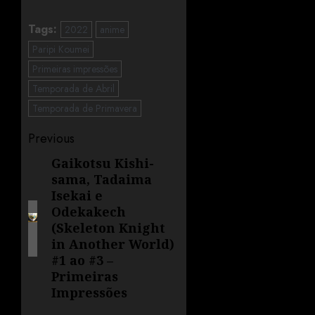
Tags:
2022
anime
Paripi Koumei
Primeiras impressões
Temporada de Abril
Temporada de Primavera
Previous
Gaikotsu Kishi-
sama, Tadaima
Isekai e
Odekakech
(Skeleton Knight
in Another World)
#1 ao #3 –
Primeiras
Impressões