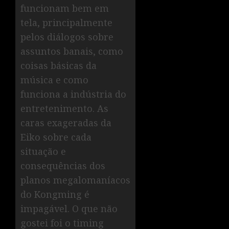
funcionam bem em
tela, principalmente
pelos diálogos sobre
assuntos banais, como
coisas básicas da
música e como
funciona a indústria do
entretenimento. As
caras exageradas da
Eiko sobre cada
situação e
consequências dos
planos megalomaníacos
do Kongming é
impagável. O que não
gostei foi o timing