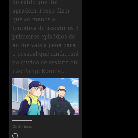
do estilo que lhe
agradem. Posso dizer
que ao menos a
tentativa de assistir os 3
primeiros episódios do
anime vale a pena para
o pessoal que ainda está
na dúvida de assistir ou
não Paripi Koumei.
Curtir isso: