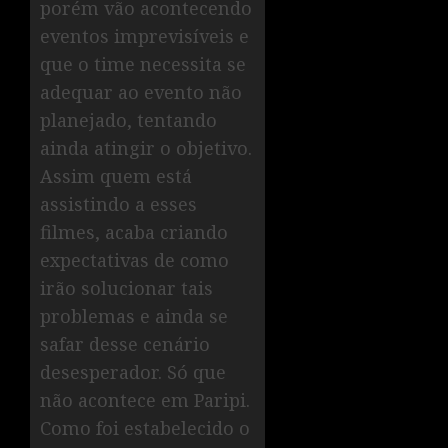
porém vão acontecendo
eventos imprevisíveis e
que o time necessita se
adequar ao evento não
planejado, tentando
ainda atingir o objetivo.
Assim quem está
assistindo a esses
filmes, acaba criando
expectativas de como
irão solucionar tais
problemas e ainda se
safar desse cenário
desesperador. Só que
não acontece em Paripi.
Como foi estabelecido o