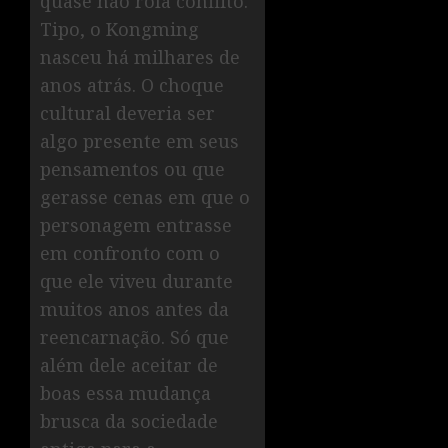
quase não rola conflito.
Tipo, o Kongming
nasceu há milhares de
anos atrás. O choque
cultural deveria ser
algo presente em seus
pensamentos ou que
gerasse cenas em que o
personagem entrasse
em confronto com o
que ele viveu durante
muitos anos antes da
reencarnação. Só que
além dele aceitar de
boas essa mudança
brusca da sociedade