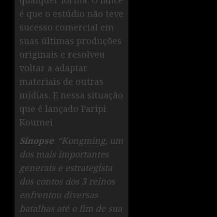
é que o estúdio não teve
sucesso comercial em
suas últimas produções
originais e resolveu
voltar a adaptar
materiais de outras
mídias. E nessa situação
que é lançado Paripi
Koumei
Sinopse
:
“Kongming, um
dos mais importantes
generais e estrategista
dos contos dos 3 reinos
enfrentou diversas
batalhas até o fim de sua