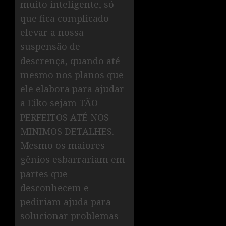
muito inteligente, só
que fica complicado
elevar a nossa
suspensão de
descrença, quando até
mesmo nos planos que
ele elabora para ajudar
a Eiko sejam TÃO
PERFEITOS ATÉ NOS
MINIMOS DETALHES.
Mesmo os maiores
gênios esbarrariam em
partes que
desconhecem e
pediriam ajuda para
solucionar problemas