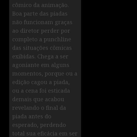
cômico da animação.
Boa parte das piadas
não funcionam graças
ao diretor perder por
completo a punchline
das situações cômicas
exibidas. Chega a ser
agoniante em alguns
momentos, porque ou a
edição cagou a piada,
ou a cena foi esticada
demais que acabou
revelando o final da
piada antes do
esperado, perdendo
total sua eficácia em ser