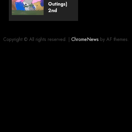
Outings)
2nd
25/05/2026
0
Season
#1 –
Primeiras
Impressões
Copyright © All rights reserved.
|
ChromeNews
by AF themes.
12/04/2026
0