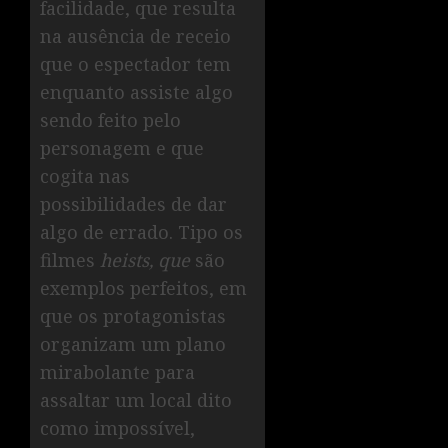
facilidade, que resulta
na ausência de receio
que o espectador tem
enquanto assiste algo
sendo feito pelo
personagem e que
cogita nas
possibilidades de dar
algo de errado. Tipo os
filmes
heists, que
são
exemplos perfeitos, em
que os protagonistas
organizam um plano
mirabolante para
assaltar um local dito
como impossível,