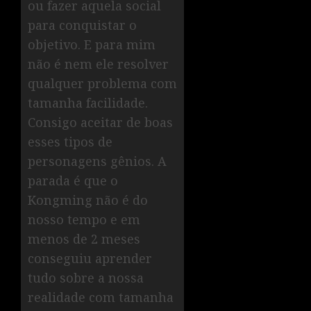
ou fazer aquela social
para conquistar o
objetivo. E para mim
não é nem ele resolver
qualquer problema com
tamanha facilidade.
Consigo aceitar de boas
esses tipos de
personagens gênios. A
parada é que o
Kongming não é do
nosso tempo e em
menos de 2 meses
conseguiu aprender
tudo sobre a nossa
realidade com tamanha