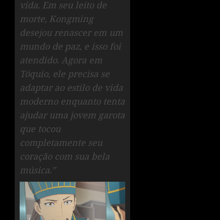
vida. Em seu leito de
morte, Kongming
desejou renascer em um
mundo de paz, e isso foi
atendido. Agora em
Tóquio, ele precisa se
adaptar ao estilo de vida
moderno enquanto tenta
ajudar uma jovem garota
que tocou
completamente seu
coração com sua bela
música.”