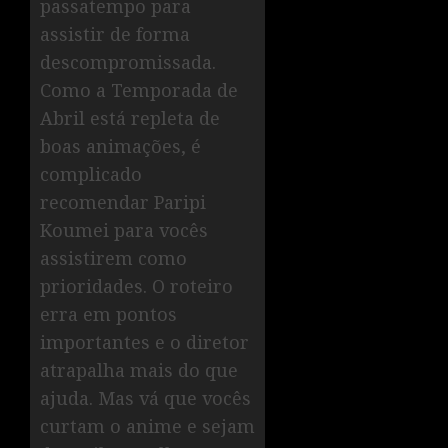
passatempo para
assistir de forma
descompromissada.
Como a Temporada de
Abril está repleta de
boas animações, é
complicado
recomendar Paripi
Koumei para vocês
assistirem como
prioridades. O roteiro
erra em pontos
importantes e o diretor
atrapalha mais do que
ajuda. Mas vá que vocês
curtam o anime e sejam