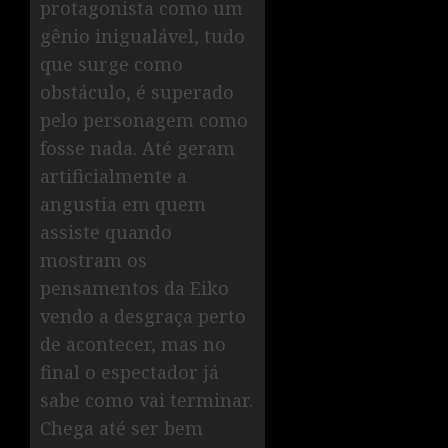
protagonista como um
gênio inigualável, tudo
que surge como
obstáculo, é superado
pelo personagem como
fosse nada. Até geram
artificialmente a
angustia em quem
assiste quando
mostram os
pensamentos da Eiko
vendo a desgraça perto
de acontecer, mas no
final o espectador já
sabe como vai terminar.
Chega até ser bem