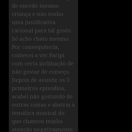
de enredo mesmo
criança e não tenho
uma justificativa
racional para tal gosto.
Só acho chato mesmo.
Por consequência,
comecei a ver Paripi
com certa inclinação de
não gostar de começo.
Depois de assistir os 3
primeiros episódios,
acabei não gostando de
outras coisas e abstrai a
temática musical do
que chamou minha
atenção negativamente.