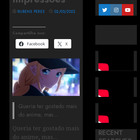
RUBENS PERES
02/05/2022
Compartilhe isso:
Facebook
X
Queria ter gostado mais
do anime, mas...
Queria ter gostado mais
RECENT
do anime, mas…