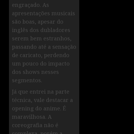
engraçado. As
apresentações musicais
são boas, apesar do
inglês dos dubladores
serem bem estranhos,
passando até a sensação
de caricato, perdendo
um pouco do impacto
dos shows nesses
segmentos.
Já que entrei na parte
técnica, vale destacar a
opening do anime. É
maravilhosa. A
coreografia não é
complexa, porém a