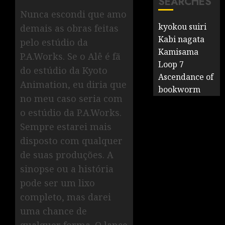
SEARCHES
Nunca escondi que amo
kyokou suiri
demais as obras feitas
Kabi nagata
pelo estúdio da
Kamisama
P.A.Works. Se o Alê é fã
Loop 7
do estúdio da Kyoto
Ascendance of
Animation, eu diria que
bookworm
no meu caso seria com
o estúdio da P.A.Works.
Sempre estarei mais
disposto com qualquer
de suas produções. A
sinopse ou a história
pode ser um lixo
completo, mas darei
uma chance de
qualquer forma. O lance