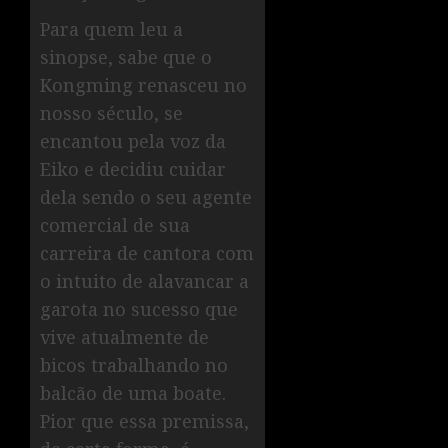
Para quem leu a
sinopse, sabe que o
Kongming renasceu no
nosso século, se
encantou pela voz da
Eiko e decidiu cuidar
dela sendo o seu agente
comercial de sua
carreira de cantora com
o intuito de alavancar a
garota no sucesso que
vive atualmente de
bicos trabalhando no
balcão de uma boate.
Pior que essa premissa,