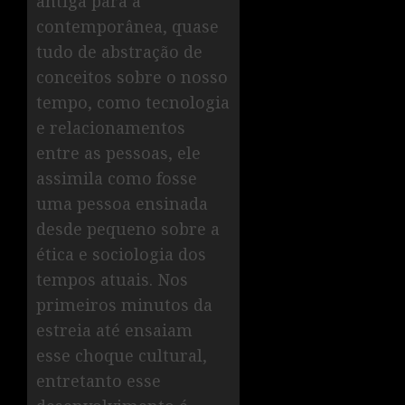
antiga para a
contemporânea, quase
tudo de abstração de
conceitos sobre o nosso
tempo, como tecnologia
e relacionamentos
entre as pessoas, ele
assimila como fosse
uma pessoa ensinada
desde pequeno sobre a
ética e sociologia dos
tempos atuais. Nos
primeiros minutos da
estreia até ensaiam
esse choque cultural,
entretanto esse