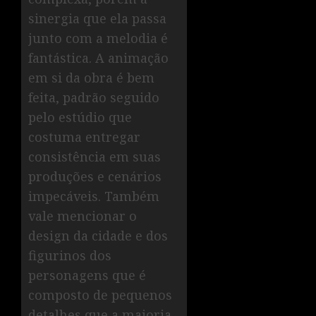
sinergia que ela passa
junto com a melodia é
fantástica. A animação
em si da obra é bem
feita, padrão seguido
pelo estúdio que
costuma entregar
consistência em suas
produções e cenários
impecáveis. Também
vale mencionar o
design da cidade e dos
figurinos dos
personagens que é
composto de pequenos
detalhes que a maioria