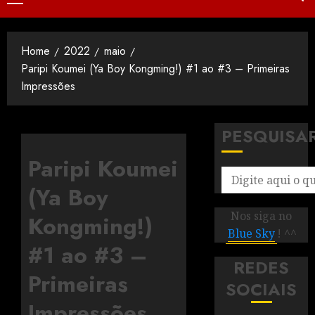
Home
2022
maio
Paripi Koumei (Ya Boy Kongming!) #1 ao #3 – Primeiras
Impressões
PESQUISA
Paripi Koumei
(Ya Boy
Nos siga no
Kongming!)
Blue Sky
! ^^
#1 ao #3 –
REDES
Primeiras
SOCIAIS
Impressões