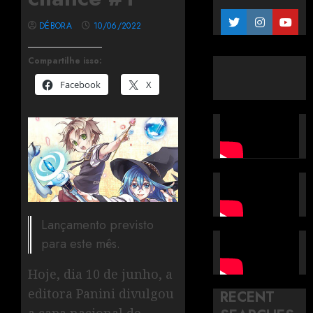
DÉBORA
10/06/2022
Compartilhe isso:
Facebook
X
Lançamento previsto
para este mês.
Hoje, dia 10 de junho, a
editora Panini divulgou
RECENT