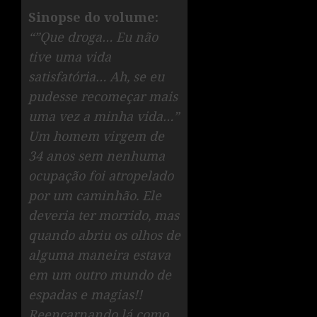
Sinopse do volume:
“”Que droga… Eu não
tive uma vida
satisfatória… Ah, se eu
pudesse recomeçar mais
uma vez a minha vida…”
Um homem virgem de
34 anos sem nenhuma
ocupação foi atropelado
por um caminhão. Ele
deveria ter morrido, mas
quando abriu os olhos de
alguma maneira estava
em um outro mundo de
espadas e magias!!
Reencarnando lá como