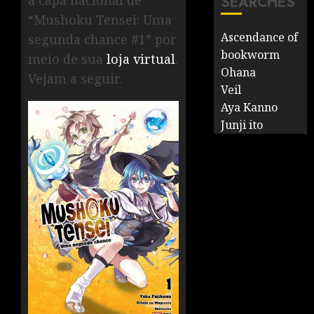
a capa nacional de
SEARCHES
“Mushoku Tensei: Uma
Ascendance of
segunda chance #1” por
bookworm
meio de sua
loja virtual
.
Ohana
Vejam a seguir.
Veil
Aya Kanno
Junji ito