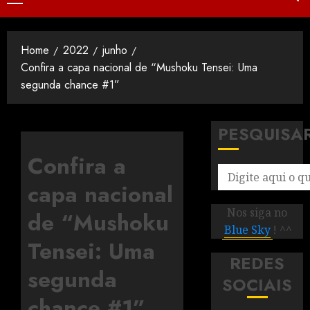
Home
2022
junho
Confira a capa nacional de “Mushoku Tensei: Uma
segunda chance #1”
PESQUISA
Confira a
capa nacional
Nos siga no
de “Mushoku
Blue Sky
! ^^
Tensei: Uma
REDES
segunda
SOCIAIS
chance #1”