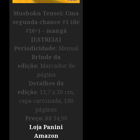
Mushoku Tensei: Uma
segunda chance #1 (de
#16+)
– mangá
[ESTREIA]
Periodicidade:
Mensal
Brinde da
edição:
Marcador de
página
Detalhes da
edição
: 13,7 x 20 cm,
capa cartonada, 180
páginas
Preço:
R$ 34,90
Loja Panini
Amazon