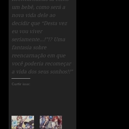
um bebê, como será a
nova vida dele ao
decidir que “Desta vez
eu vou viver
seriamente…!”!? Uma
fantasia sobre
reencarnação em que
você poderia recomeçar
a vida dos seus sonhos!!”
Curtir isso: