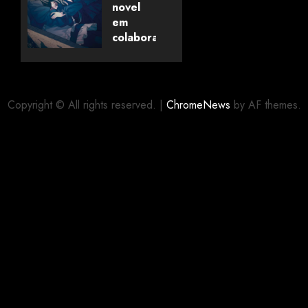
Universo
novel
dos
em
Livros
colaboração
com
editora
06/08/2026
0
alemã
Copyright © All rights reserved.
|
ChromeNews
by AF themes.
06/08/2026
0