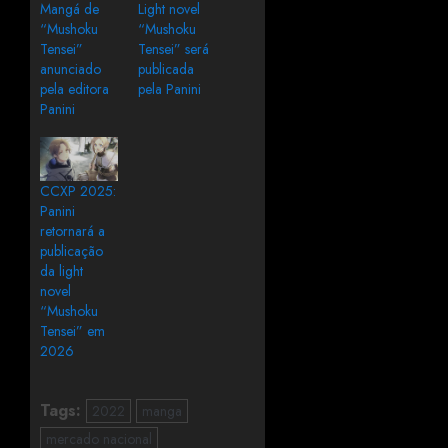
Mangá de
Light novel
“Mushoku
“Mushoku
Tensei”
Tensei” será
anunciado
publicada
pela editora
pela Panini
Panini
CCXP 2025:
Panini
retornará a
publicação
da light
novel
“Mushoku
Tensei” em
2026
Tags:
2022
manga
mercado nacional