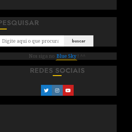
PESQUISAR
buscar
Nos siga no
Blue Sky
! ^^
REDES SOCIAIS