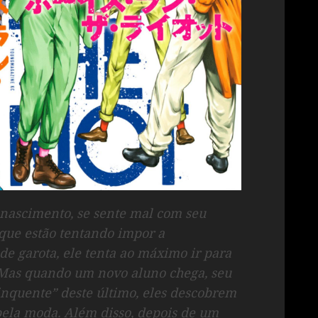
 nascimento, se sente mal com seu
que estão tentando impor a
de garota, ele tenta ao máximo ir para
. Mas quando um novo aluno chega, seu
inquente” deste último, eles descobrem
ela moda. Além disso, depois de um