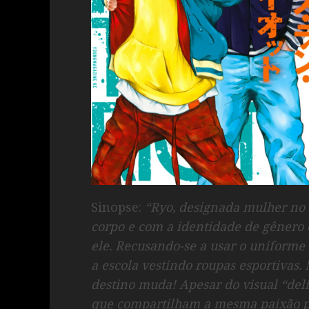
Sinopse:
“‎Ryo, designada mulher no
corpo e com a identidade de gênero 
ele. Recusando-se a usar o uniforme 
a escola vestindo roupas esportivas
destino muda! Apesar do visual “del
que compartilham a mesma paixão p