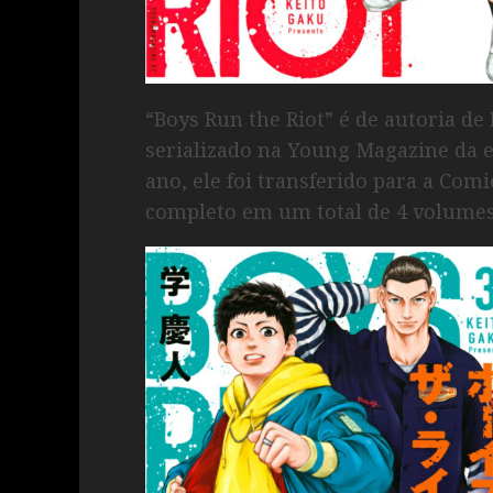
“Boys Run the Riot” é de autoria de 
serializado na Young Magazine da
ano, ele foi transferido para a Co
completo em um total de 4 volumes