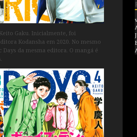
v
Keito Gaku. Inicialmente, foi
J
 editora Kodansha em 2020. No mesmo
mic Days da mesma editora. O mangá é
.