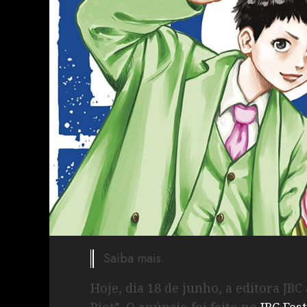
Saiba mais.
Hoje, dia 18 de junho, a editora JB
Riot”. O anúncio foi feito no
JBC Fes