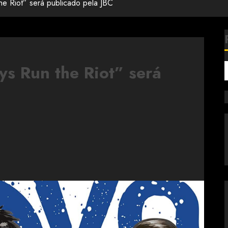
e Riot” será publicado pela JBC
ys Run the Riot” será