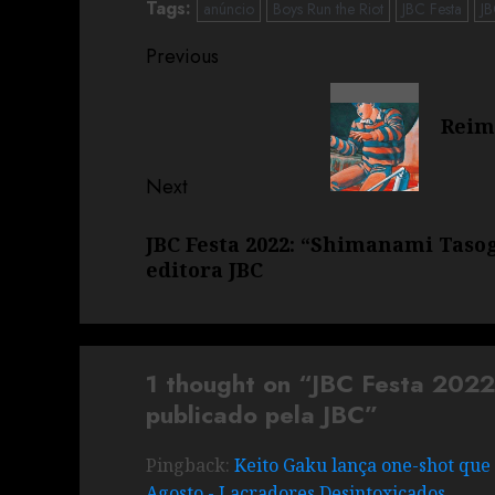
Tags:
anúncio
Boys Run the Riot
JBC Festa
JB
Previous
Reim
Next
JBC Festa 2022: “Shimanami Taso
editora JBC
1 thought on “
JBC Festa 2022:
publicado pela JBC
”
Pingback:
Keito Gaku lança one-shot que
Agosto - Lacradores Desintoxicados