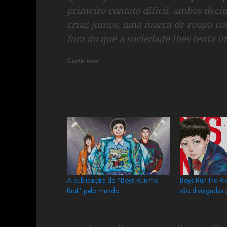
primeiro contato difícil, ambos dec
criar, juntos, uma marca de roupa co
fora do que a sociedade lhes tenta i
Curtir isso:
A publicação de “Boys Run the
Boys Run the Ri
Riot” pelo mundo
são divulgadas 