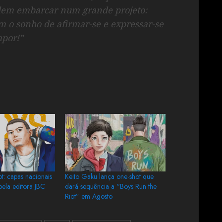
idem embarcar num grande projeto:
m o sonho de afirmar-se e expressar-se
mpor!”
ot: capas nacionais
Keito Gaku lança one-shot que
pela editora JBC
dará sequência a “Boys Run the
Riot” em Agosto