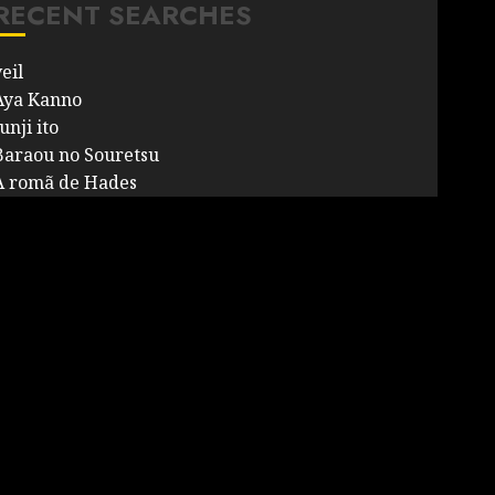
RECENT SEARCHES
eil
Aya Kanno
unji ito
Baraou no Souretsu
A romã de Hades