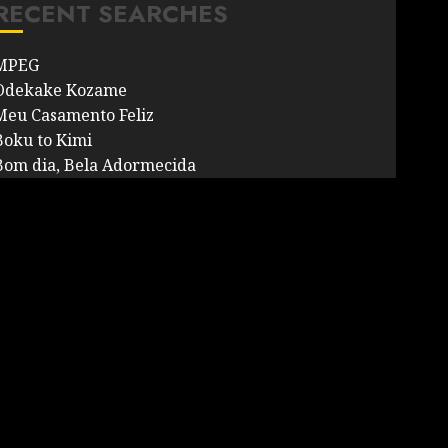
RECENT SEARCHES
MPEG
Odekake Kozame
Meu Casamento Feliz
Boku to Kimi
Bom dia, Bela Adormecida