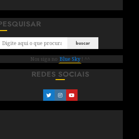
PESQUISAR
buscar
Nos siga no
Blue Sky
! ^^
REDES SOCIAIS