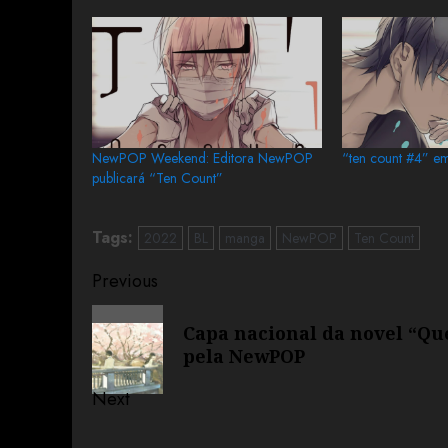
NewPOP Weekend: Editora NewPOP
“ten count #4” e
publicará “Ten Count”
Tags:
2022
BL
manga
NewPOP
Ten Count
Previous
Capa nacional da novel “Qu
pela NewPOP
Next