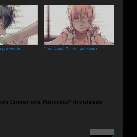
m pré-venda
“Ten Count #1” em pré-venda
ero Comer seu Pâncreas” divulgada