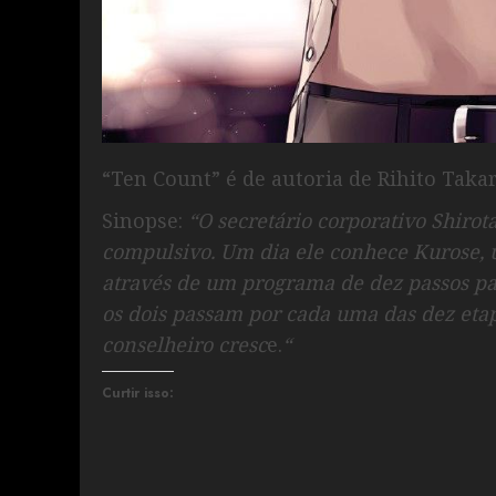
“Ten Count” é de autoria de Rihito Taka
Sinopse:
“O secretário corporativo Shirot
compulsivo. Um dia ele conhece Kurose, u
através de um programa de dez passos pa
os dois passam por cada uma das dez etap
conselheiro cresc
e.
“
Curtir isso: