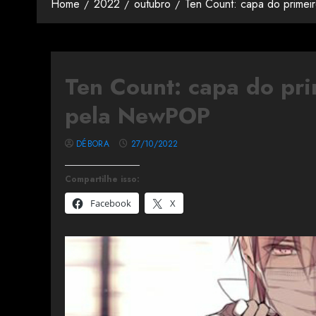
Home
2022
outubro
Ten Count: capa do prime
Ten Count: capa do pr
pela NewPOP
DÉBORA
27/10/2022
Compartilhe isso:
Facebook
X