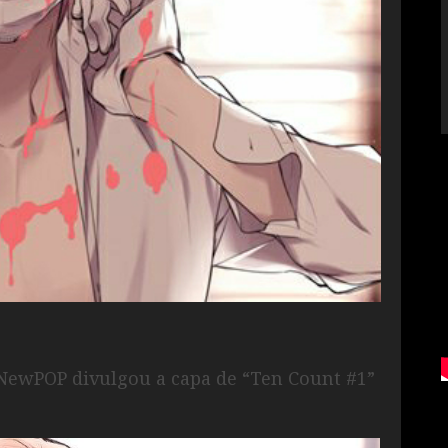
 a NewPOP divulgou a capa de “Ten Count #1”