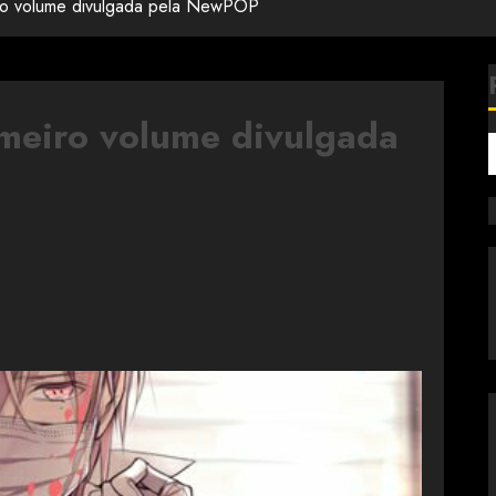
iro volume divulgada pela NewPOP
imeiro volume divulgada