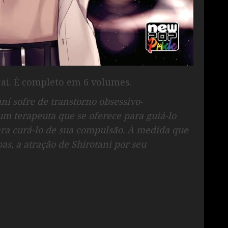
rai. É completo em 6 volumes.
ani sofre de transtorno obsessivo-
m terapeuta que se oferece para guiá-lo
ra curá-lo de sua compulsão. À medida que
as, a atração de Shirotani por seu