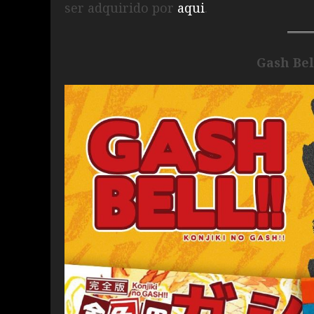
ser adquirido por
aqui
.
Gash Bell