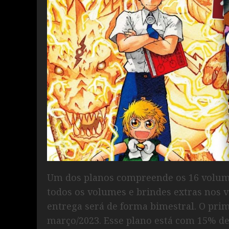
Um dos planos compreende os 16 volume
todos os volumes e brindes extras nos vo
entrega será de forma bimestral. O pri
março/2023. Esse plano está com 15% de 