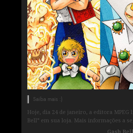
Saiba mais :)
Hoje, dia 24 de janeiro, a editora MPEG 
Bell” em sua loja. Mais informações a se
Gash Bell!