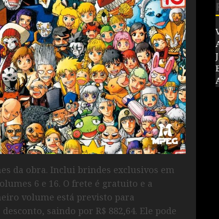
V
J
s da obra. Inclui brindes exclusivos em
lumes 6 e 16. O frete é gratuito e a
meiro volume está previsto para
desconto, saindo por R$ 882,64. Ele pode