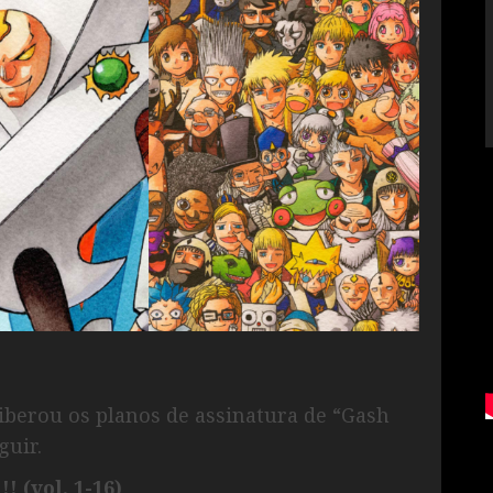
liberou os planos de assinatura de “Gash
guir.
! (vol. 1-16)