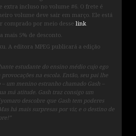
 extra incluso no volume #6. O frete é
imeiro volume deve sair em março. Ele está
ser comprado por meio desse
link
.
a mais 5% de desconto.
iku. A editora MPEG publicará a edição
ante estudante do ensino médio cujo ego
 provocações na escola. Então, seu pai lhe
 –
um menino estranho chamado Gash –
ua má atitude. Gash traz
consigo um
 Kiyomaro descobre que Gash tem poderes
 Mas há mais surpresas por vir, e o destino de
re!”