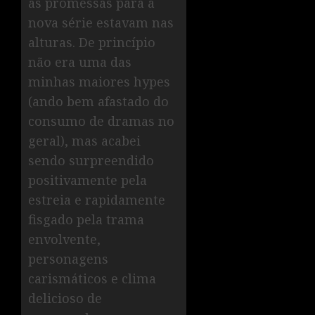
as promessas para a
nova série estavam nas
alturas. De princípio
não era uma das
minhas maiores hypes
(ando bem afastado do
consumo de dramas no
geral), mas acabei
sendo surpreendido
positivamente pela
estreia e rapidamente
fisgado pela trama
envolvente,
personagens
carismáticos e clima
delicioso de