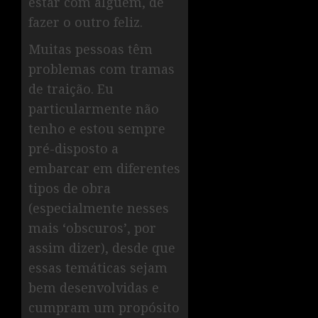
estar com alguém, de
fazer o outro feliz.
Muitas pessoas têm
problemas com tramas
de traição. Eu
particularmente não
tenho e estou sempre
pré-disposto a
embarcar em diferentes
tipos de obra
(especialmente nesses
mais ‘obscuros’, por
assim dizer), desde que
essas temáticas sejam
bem desenvolvidas e
cumpram um propósito