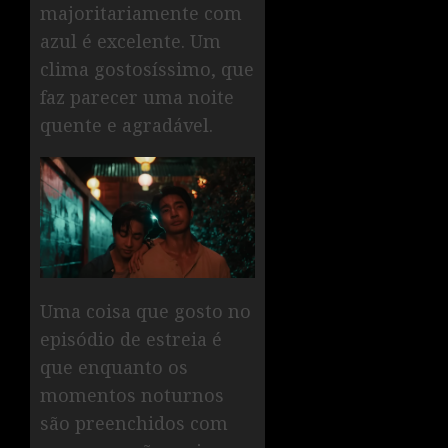
majoritariamente com
azul é excelente. Um
clima gostosíssimo, que
faz parecer uma noite
quente e agradável.
Uma coisa que gosto no
episódio de estreia é
que enquanto os
momentos noturnos
são preenchidos com