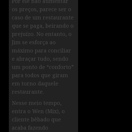
Por ele não aumentar
os preços, parece ser o
caso de um restaurante
que se paga, beirando o
prejuízo. No entanto, o
Jim se esforça ao
máximo para conciliar
e abraçar tudo, sendo
um ponto de “conforto”
para todos que giram
em torno daquele
restaurante.
Nesse meio tempo,
entra o Wen (Mix), o
cliente bêbado que
acaba fazendo