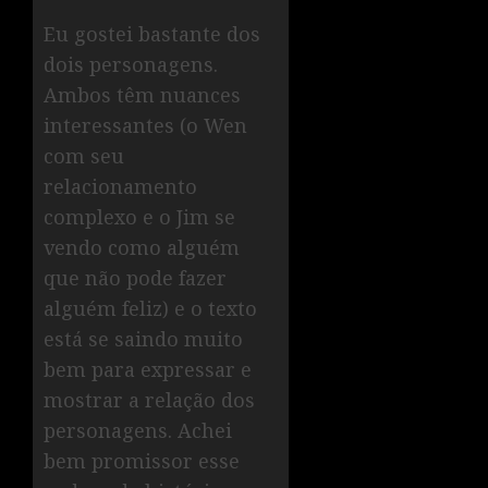
Eu gostei bastante dos
dois personagens.
Ambos têm nuances
interessantes (o Wen
com seu
relacionamento
complexo e o Jim se
vendo como alguém
que não pode fazer
alguém feliz) e o texto
está se saindo muito
bem para expressar e
mostrar a relação dos
personagens. Achei
bem promissor esse