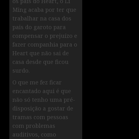
os pais do Heart, o Li
Ming acaba por ter que
trabalhar na casa dos
pais do garoto para
compensar o prejuízo e
fazer companhia para o
Heart que não sai de
casa desde que ficou
surdo.
O que me fez ficar
encantado aqui é que
não só tenho uma pré-
disposição a gostar de
tramas com pessoas
com problemas
auditivos, como