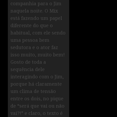
companhia para o Jim
naquela noite. O Mix
está fazendo um papel
diferente do que o
habitual, com ele sendo
uma pessoa bem
sedutora e o ator faz
isso muito, muito bem!
Gosto de toda a
sequência dele
interagindo com o Jim,
porque há claramente
um clima de tensão
entre os dois, no pique
de “será que vai ou não
vai?!” e claro, o texto é