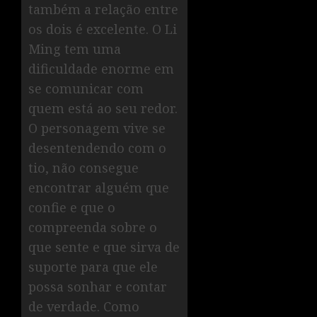
também a relação entre
os dois é excelente. O Li
Ming tem uma
dificuldade enorme em
se comunicar com
quem está ao seu redor.
O personagem vive se
desentendendo com o
tio, não consegue
encontrar alguém que
confie e que o
compreenda sobre o
que sente e que sirva de
suporte para que ele
possa sonhar e contar
de verdade. Como