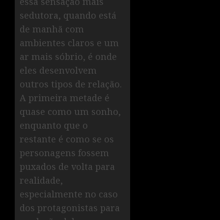
essa sensação mais
sedutora, quando está
de manhã com
ambientes claros e um
ar mais sóbrio, é onde
eles desenvolvem
outros tipos de relação.
A primeira metade é
quase como um sonho,
enquanto que o
restante é como se os
personagens fossem
puxados de volta para
realidade,
especialmente no caso
dos protagonistas para