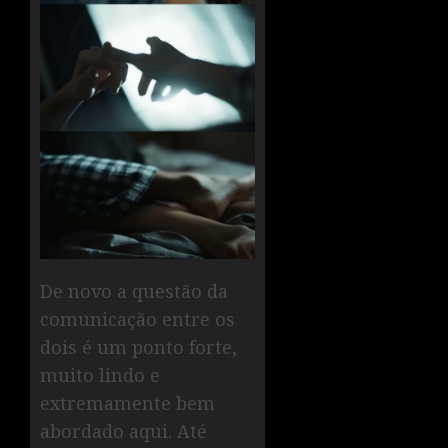
De novo a questão da
comunicação entre os
dois é um ponto forte,
muito lindo e
extremamente bem
abordado aqui. Até