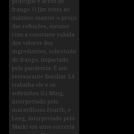
principal é arroz de
frango. O Jim tenta ao
máximo manter o preço
das refeições, mesmo
com a constante subida
dos valores dos
ingredientes, sobretudo
do frango, impactado
pela pandemia. É um
restaurante familiar. Lá
trabalha ele e os
sobrinhos (Li Ming,
interpretado pelo
maravilhoso Fourth, e
Leng, interpretado pelo
Mark) em uma correria