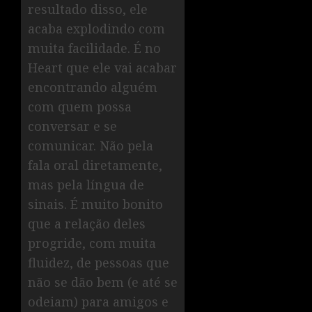
resultado disso, ele
acaba explodindo com
muita facilidade. É no
Heart que ele vai acabar
encontrando alguém
com quem possa
conversar e se
comunicar. Não pela
fala oral diretamente,
mas pela língua de
sinais. É muito bonito
que a relação deles
progride, com muita
fluidez, de pessoas que
não se dão bem (e até se
odeiam) para amigos e