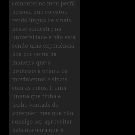
comentei no meu perfil
pessoal que eu estou
tendo língua de sinais
nesse semestre na
universidade e não está
sendo uma experiência
boa por conta da
maneira que a
professora ensina os
movimentos e sinais
com as mãos. É uma
língua que tinha e
tenho vontade de
aprender, mas que não
consigo ser aproveitar
pela maneira que é