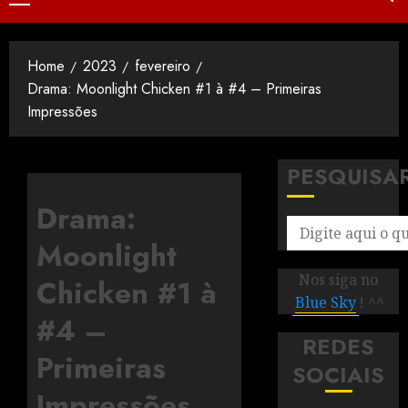
Home
2023
fevereiro
Drama: Moonlight Chicken #1 à #4 – Primeiras
Impressões
PESQUISA
Drama:
Moonlight
Nos siga no
Chicken #1 à
Blue Sky
! ^^
#4 –
REDES
Primeiras
SOCIAIS
Impressões