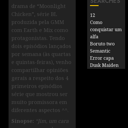
SEARCHES
drama de “Moonlight
Chicken”, série BL
12
produzida pela GMM
Como
conquistar um
com Earth e Mix como
alfa
protagonistas. Tendo
Boruto two
dois episódios lançados
Semantic
por semana (às quartas
Error capa
e quintas-feiras), venho
Dusk Maiden
compartilhar opiniões
gerais a respeito dos 4
primeiros episódios
série que mostrou ser
muito promissora em
diferentes aspectos ^^.
Sinopse:
“Jim, um cara