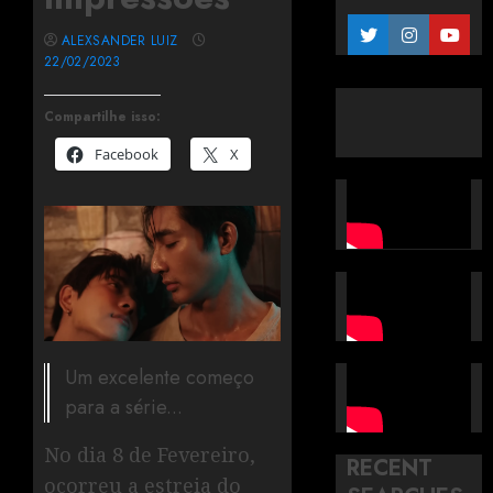
ALEXSANDER LUIZ
22/02/2023
Compartilhe isso:
Facebook
X
Um excelente começo
para a série...
No dia 8 de Fevereiro,
RECENT
ocorreu a estreia do