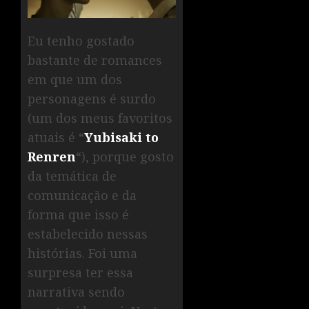
Eu tenho gostado
bastante de romances
em que um dos
personagens é surdo
(um dos meus favoritos
atuais é “
Yubisaki to
Renren
“), porque gosto
da temática de
comunicação e da
forma que isso é
estabelecido nessas
histórias. Foi uma
surpresa ter essa
narrativa sendo