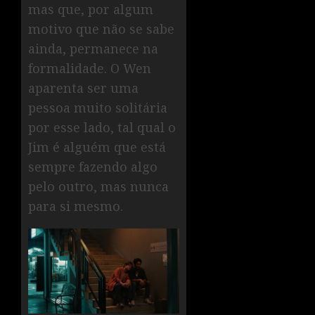
mas que, por algum
motivo que não se sabe
ainda, permanece na
formalidade. O Wen
aparenta ser uma
pessoa muito solitária
por esse lado, tal qual o
Jim é alguém que está
sempre fazendo algo
pelo outro, mas nunca
para si mesmo.