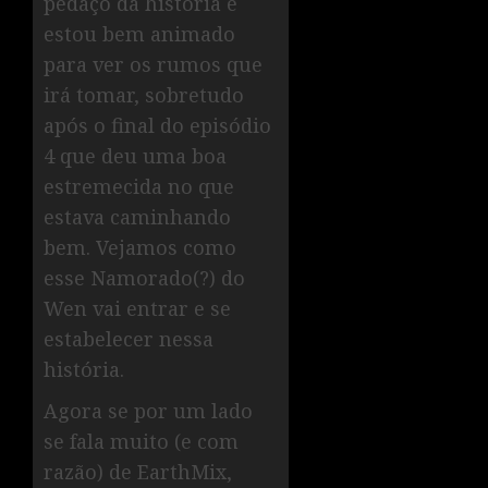
pedaço da história e
estou bem animado
para ver os rumos que
irá tomar, sobretudo
após o final do episódio
4 que deu uma boa
estremecida no que
estava caminhando
bem. Vejamos como
esse Namorado(?) do
Wen vai entrar e se
estabelecer nessa
história.
Agora se por um lado
se fala muito (e com
razão) de EarthMix,