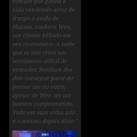
comum que ganha a
vida vendendo arroz de
frango à moda de
Hainan, conhece Wen,
um cliente bêbado em
seu restaurante. A noite
que os une criou um
sentimento difícil de
entender. Nenhum dos
dois consegue parar de
pensar um no outro,
apesar de Wen ser um
homem comprometido.
Tudo em suas vidas não
é o mesmo depois disso.”