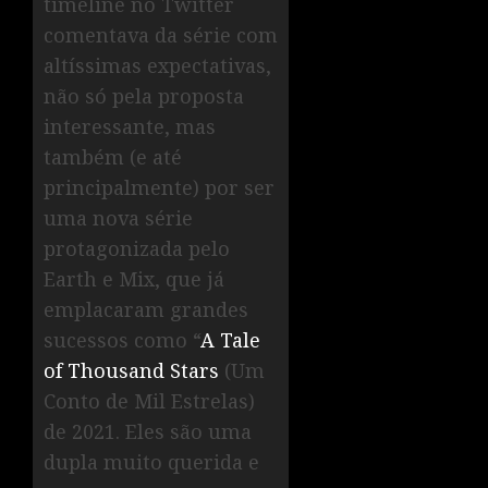
timeline no Twitter
comentava da série com
altíssimas expectativas,
não só pela proposta
interessante, mas
também (e até
principalmente) por ser
uma nova série
protagonizada pelo
Earth e Mix, que já
emplacaram grandes
sucessos como “
A Tale
of Thousand Stars
(Um
Conto de Mil Estrelas)
de 2021. Eles são uma
dupla muito querida e