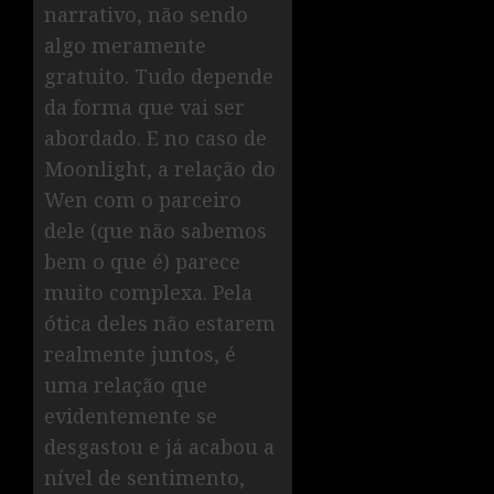
narrativo, não sendo
algo meramente
gratuito. Tudo depende
da forma que vai ser
abordado. E no caso de
Moonlight, a relação do
Wen com o parceiro
dele (que não sabemos
bem o que é) parece
muito complexa. Pela
ótica deles não estarem
realmente juntos, é
uma relação que
evidentemente se
desgastou e já acabou a
nível de sentimento,