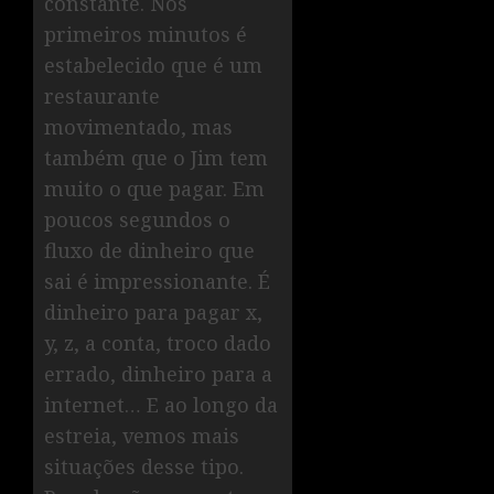
constante. Nos
primeiros minutos é
estabelecido que é um
restaurante
movimentado, mas
também que o Jim tem
muito o que pagar. Em
poucos segundos o
fluxo de dinheiro que
sai é impressionante. É
dinheiro para pagar x,
y, z, a conta, troco dado
errado, dinheiro para a
internet… E ao longo da
estreia, vemos mais
situações desse tipo.