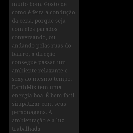
muito bom. Gosto de
como é feita a condução
da cena, porque seja
com eles parados
conversando, ou
andando pelas ruas do
bairro, a direção
consegue passar um
ambiente relaxante e
sexy ao mesmo tempo.
EarthMix tem uma
energia boa. É bem fácil
simpatizar com seus
personagens. A
ambientação e a luz
trabalhada