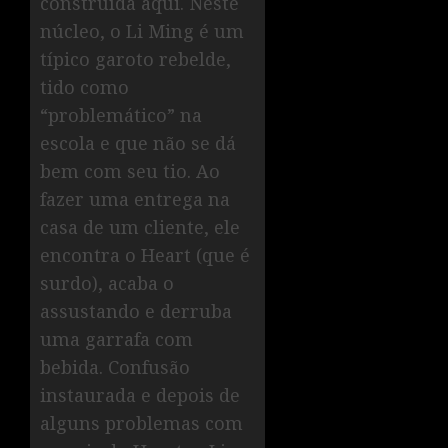
construída aqui. Neste
núcleo, o Li Ming é um
típico garoto rebelde,
tido como
“problemático” na
escola e que não se dá
bem com seu tio. Ao
fazer uma entrega na
casa de um cliente, ele
encontra o Heart (que é
surdo), acaba o
assustando e derruba
uma garrafa com
bebida. Confusão
instaurada e depois de
alguns problemas com