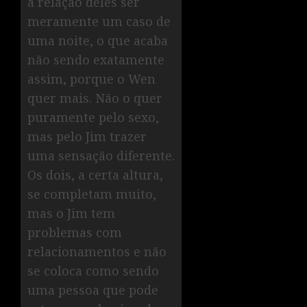
a relação deles ser
meramente um caso de
uma noite, o que acaba
não sendo exatamente
assim, porque o Wen
quer mais. Não o quer
puramente pelo sexo,
mas pelo Jim trazer
uma sensação diferente.
Os dois, a certa altura,
se completam muito,
mas o Jim tem
problemas com
relacionamentos e não
se coloca como sendo
uma pessoa que pode