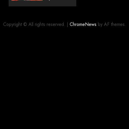
dewa
Gozaimasu
ga”
(mangá)
Copyright © All rights reserved.
|
ChromeNews
by AF themes.
05/08/2026
0