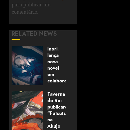
para publicar um
comentário.
RELATED NEWS
Inori.
lança
nova
novel
em
colaboração
com
editora
Taverna
alemã
do Rei
publicará
“Futsutsuka
06/08/2026
0
na
Akujo