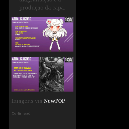
produção da capa.
Imagens via
NewPOP
.
Curtir isso: