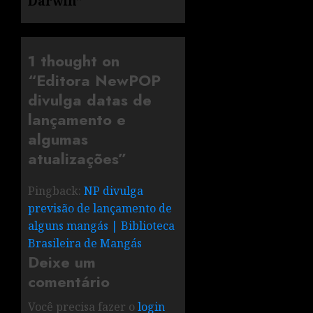
Darwin”
1 thought on
“
Editora NewPOP
divulga datas de
lançamento e
algumas
atualizações
”
Pingback:
NP divulga
previsão de lançamento de
alguns mangás | Biblioteca
Brasileira de Mangás
Deixe um
comentário
Você precisa fazer o
login