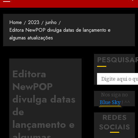
Home
2023
junho
Editora NewPOP divulga datas de lançamento e
algumas atualizações
PESQUISA
Editora
NewPOP
Nos siga no
divulga datas
Blue Sky
! ^^
de
REDES
lançamento e
SOCIAIS
algumas