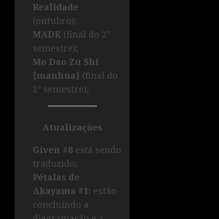
Realidade
(outubro);
MADK
(final do 2°
semestre);
Mo Dao Zu Shi
[manhua]
(final do
2° semestre);
Atualizações
Given #8
está sendo
traduzido;
Pétalas de
Akayama #1:
estão
concluindo a
diagramação e a