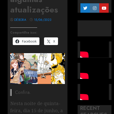
atualizações
DÉBORA
15/06/2023
Compartilhe isso:
Facebook
X
Confira.
Nesta noite de quinta-
RECENT
feira, dia 15 de junho, a