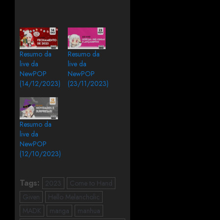
Resumo da
Resumo da
live da
live da
NewPOP
NewPOP
(14/12/2023)
(23/11/2023)
Resumo da
live da
NewPOP
(12/10/2023)
Tags:
2023
Come to Hand
Given
Hello Melancholic
MADK
manga
manhua