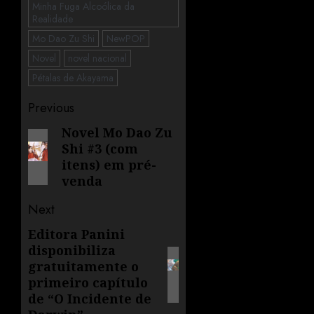
Minha Fuga Alcoólica da
Realidade
Mo Dao Zu Shi
NewPOP
Novel
novel nacional
Pétalas de Akayama
Previous
Novel Mo Dao Zu
Shi #3 (com
itens) em pré-
venda
Next
Editora Panini
disponibiliza
gratuitamente o
primeiro capítulo
de “O Incidente de