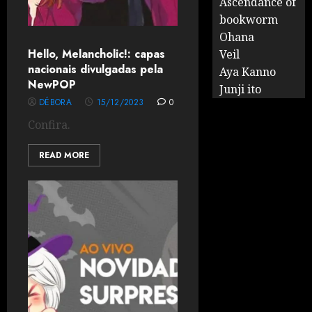
Ascendance of
bookworm
Ohana
Hello, Melancholic!: capas
Veil
nacionais divulgadas pela
Aya Kanno
NewPOP
Junji ito
DÉBORA
15/12/2023
0
Confira.
READ MORE