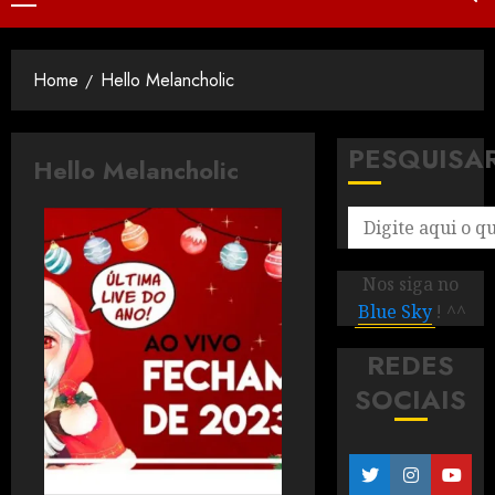
Home
Hello Melancholic
PESQUISA
Hello Melancholic
Nos siga no
Blue Sky
! ^^
REDES
SOCIAIS