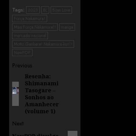
Tags:
2023
BL
Boys Love
Força Nakamura!
Mais Força Nakamura!!
manga
mercado nacional
Motto Ganbare! Nakamura-kun!!
NewPOP
Previous
Resenha:
Shimanami
Tasogare –
Sonhos ao
Amanhecer
(volume 1)
Next
NewPOP divulga