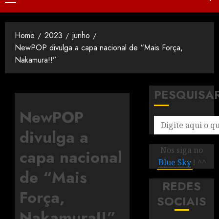
Home
2023
junho
NewPOP divulga a capa nacional de “Mais Força,
Nakamura!!”
PESQUISA
NewPOP
divulga a
Nos siga no
capa nacional
Blue Sky
! ^^
de “Mais
REDES
Força,
SOCIAIS
Nakamura!!”