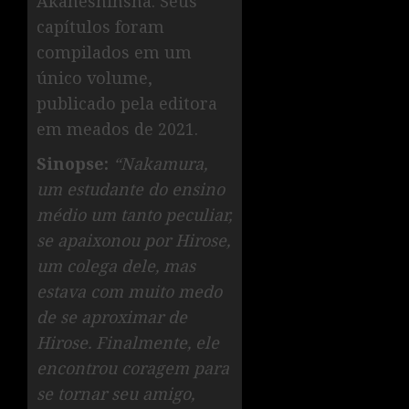
Akaneshinsha. Seus
capítulos foram
compilados em um
único volume,
publicado pela editora
em meados de 2021.
Sinopse:
“Nakamura,
um estudante do ensino
médio um tanto peculiar,
se apaixonou por Hirose,
um colega dele, mas
estava com muito medo
de se aproximar de
Hirose. Finalmente, ele
encontrou coragem para
se tornar seu amigo,