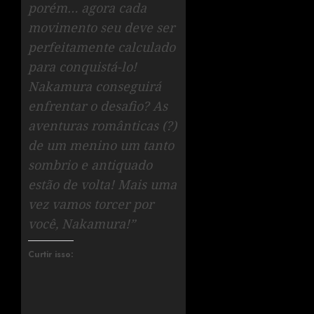
porém… agora cada
movimento seu deve ser
perfeitamente calculado
para conquistá-lo!
Nakamura conseguirá
enfrentar o desafio? As
aventuras românticas (?)
de um menino um tanto
sombrio e antiquado
estão de volta! Mais uma
vez vamos torcer por
você, Nakamura!”
Curtir isso: