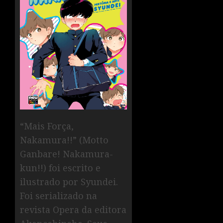
“Mais Força,
Nakamura!!” (Motto
Ganbare! Nakamura-
kun!!) foi escrito e
ilustrado por Syundei.
Foi serializado na
revista Opera da editora