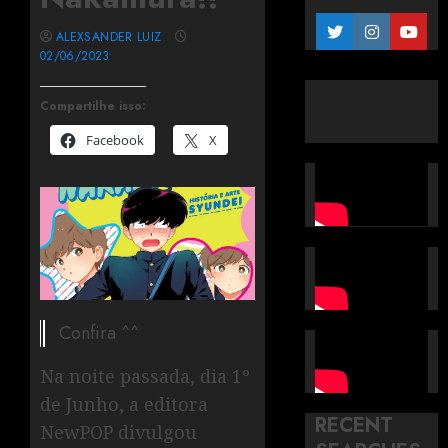
ALEXSANDER LUIZ
02/06/2023
Compartilhe isso:
Facebook
X
Confira ^^
Na noite passada, dia 1º
de Junho, a editora
RECENT
NewPOP divulgou