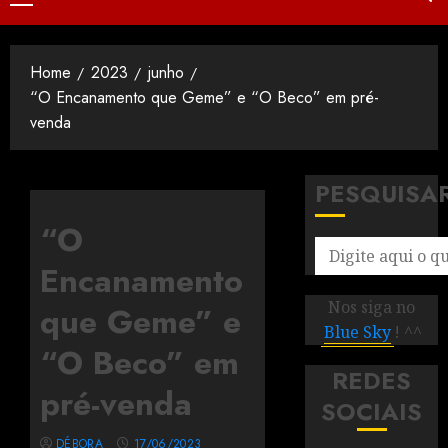
Home
2023
junho
“O Encanamento que Geme” e “O Beco” em pré-
venda
PESQUISA
“O
Encanamento
Nos siga no
que Geme” e
Blue Sky
! ^^
“O Beco” em
REDES
pré-venda
SOCIAIS
DÉBORA
17/06/2023