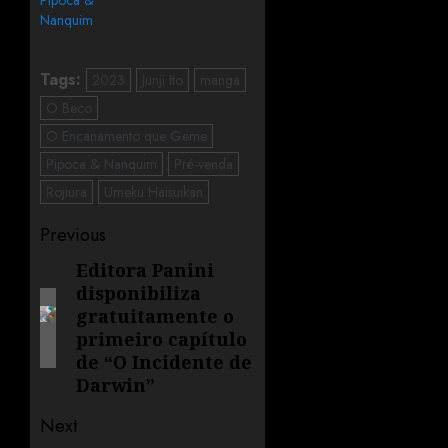
Nanquim
Tags:
2023
Junji Ito
manga
O Beco
O Encanamento que Geme
Pipoca & Nanquim
Pré-venda
Rojiura
Umeku Haisuikan
Previous
Editora Panini
disponibiliza
gratuitamente o
primeiro capítulo
de “O Incidente de
Darwin”
Next