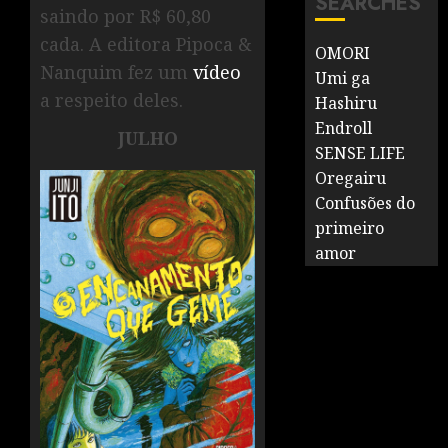
SEARCHES
saindo por R$ 60,80
cada. A editora Pipoca &
OMORI
Nanquim fez um
vídeo
Umi ga
a respeito deles.
Hashiru
Endroll
JULHO
SENSE LIFE
Oregairu
Confusões do
primeiro
amor