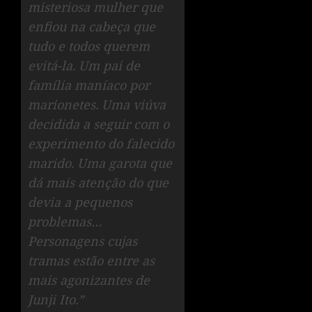
misteriosa mulher que
enfiou na cabeça que
tudo e todos querem
evitá-la. Um pai de
família maníaco por
marionetes. Uma viúva
decidida a seguir com o
experimento do falecido
marido. Uma garota que
dá mais atenção do que
devia a pequenos
problemas…
Personagens cujas
tramas estão entre as
mais agonizantes de
Junji Ito.”