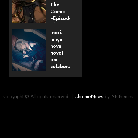
The
Comic
~Episode
of
Savanaclaw~”
Inori.
anunciado
lança
pela
nova
Universo
novel
dos
em
Livros
colaboração
com
editora
06/08/2026
0
alemã
Copyright © All rights reserved.
|
ChromeNews
by AF themes.
06/08/2026
0