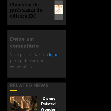
Checklist de
Junho/2023 da
editora JBC
Deixe um
comentário
Você precisa fazer o
login
para publicar um
comentário.
RELATED NEWS
“Disney
Twisted-
Wonderland: