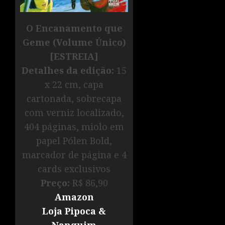
O Encanamento que
Geme (Volume Único)
[ESTREIA]
Detalhes da edição:
15
x 22 cm, capa
cartonada, sobrecapa
com verniz localizado,
404 páginas, miolo em
papel Pólen Bold,
marcador de página e 4
cards exclusivos
Preço:
R$ 86,90
Amazon
Loja Pipoca &