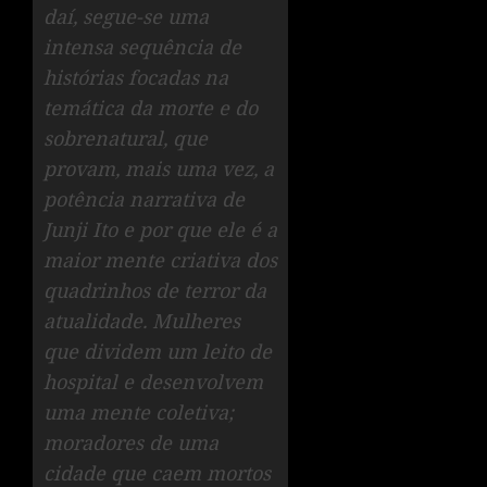
daí, segue-se uma
intensa sequência de
histórias focadas na
temática da morte e do
sobrenatural, que
provam, mais uma vez, a
potência narrativa de
Junji Ito e por que ele é a
maior mente criativa dos
quadrinhos de terror da
atualidade. Mulheres
que dividem um leito de
hospital e desenvolvem
uma mente coletiva;
moradores de uma
cidade que caem mortos