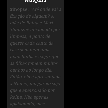
Nanquim
Sinopse:
“Até onde vai a
fixação de alguém? A
mãe de Reina e Mari
Shimizué aficionada por
limpeza, a ponto de
querer cada canto da
casa sem nem uma
manchinha e exigir que
as filhas tomem muitos
banhos ao longo dia.
Então, ela é apresentada
a Numei, um garoto sujo
que é apaixonado por
Reina. Não apenas
apaixonado, mas