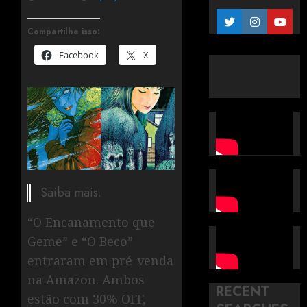
Compartilhe isso:
Facebook
X
Saiba mais.
“O Encanamento que
Geme” e “O Beco”
entraram em pré-venda
na Amazon. Ambos
RECENT
estão com 30% OFF,