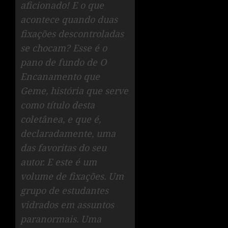
aficionado! E o que
acontece quando duas
fixações descontroladas
se chocam? Esse é o
pano de fundo de O
Encanamento que
Geme, história que serve
como título desta
coletânea, e que é,
declaradamente, uma
das favoritas do seu
autor. E este é um
volume de fixações. Um
grupo de estudantes
vidrados em assuntos
paranormais. Uma