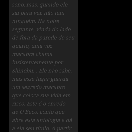
sono, mas, quando ele
sai para ver, não tem
ninguém. Na noite
seguinte, vinda do lado
de fora da parede de seu
quarto, uma voz
macabra chama
insistentemente por
Shinobu… Ele não sabe,
mas esse lugar guarda
um segredo macabro
que coloca sua vida em
risco. Este é o enredo
de O Beco, conto que
abre esta antologia e dá
a ela seu título. A partir