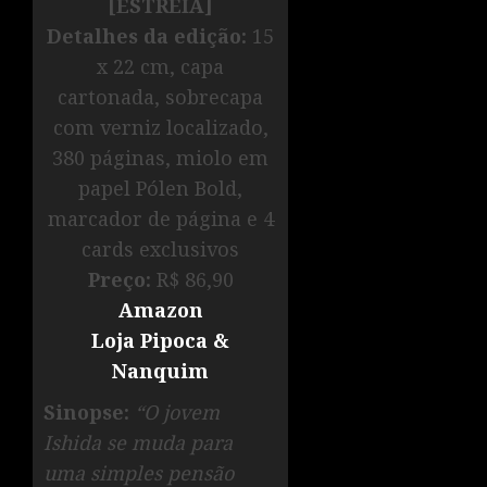
[ESTREIA]
Detalhes da edição:
15
x 22 cm, capa
cartonada, sobrecapa
com verniz localizado,
380 páginas, miolo em
papel Pólen Bold,
marcador de página e 4
cards exclusivos
Preço:
R$ 86,90
Amazon
Loja Pipoca &
Nanquim
Sinopse:
“O jovem
Ishida se muda para
uma simples pensão