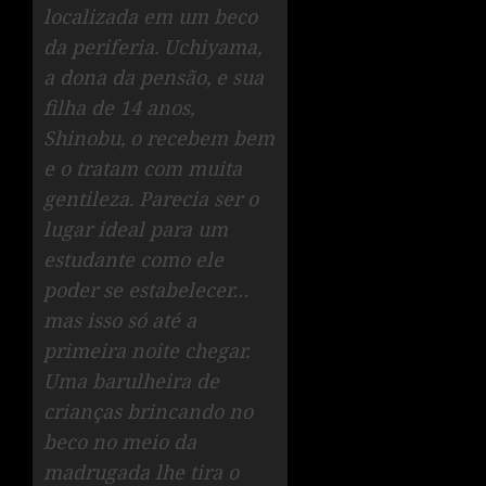
localizada em um beco
da periferia. Uchiyama,
a dona da pensão, e sua
filha de 14 anos,
Shinobu, o recebem bem
e o tratam com muita
gentileza. Parecia ser o
lugar ideal para um
estudante como ele
poder se estabelecer…
mas isso só até a
primeira noite chegar.
Uma barulheira de
crianças brincando no
beco no meio da
madrugada lhe tira o