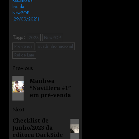
Resumo da
live da
NewPOP
(29/09/2021)
Tags:
2023
NewPOP
Pré-venda
quadrinho nacional
Rei de Lata
Previous
Manhwa
“Navillera #1”
em pré-venda
Next
Checklist de
Junho/2023 da
editora DarkSide