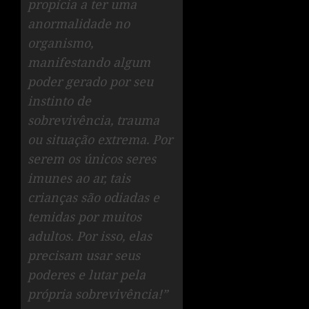
propícia a ter uma
anormalidade no
organismo,
manifestando algum
poder gerado por seu
instinto de
sobrevivência, trauma
ou situação extrema. Por
serem os únicos seres
imunes ao ar, tais
crianças são odiadas e
temidas por muitos
adultos. Por isso, elas
precisam usar seus
poderes e lutar pela
própria sobrevivência!”