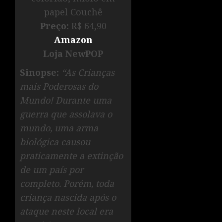
papel Couchê
Preço:
R$ 64,90
Amazon
Loja NewPOP
Sinopse:
“As Crianças
mais Poderosas do
Mundo! Durante uma
guerra que assolava o
mundo, uma arma
biológica causou
praticamente a extinção
de um país por
completo. Porém, toda
criança nascida após o
ataque neste local era