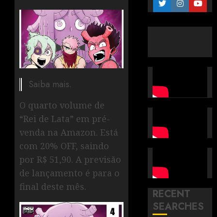
Saiba mais.
O quarto volume de
“Rei de Lata” em pré-
venda na Amazon. Está
com 20% OFF, saindo
por R$ 51,90. A previsão
de lançamento é para o
final deste mês.
RECENT
SEARCHES