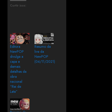
Curtir isso:
Editora
Resumo da
NewPOP
live da
divulga a
NewPOP
capa e
(04/11/2021)
demais
detalhes da
obra
nacional
“Rei de
Lata”