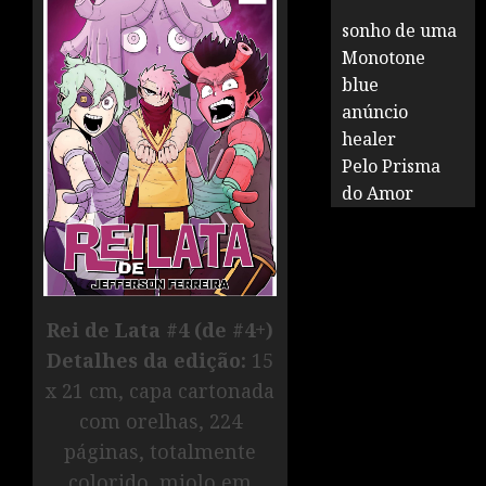
sonho de uma
Monotone
blue
anúncio
healer
Pelo Prisma
do Amor
Rei de Lata #4 (de
#4+)
Detalhes da edição:
15
x 21 cm, capa cartonada
com orelhas, 224
páginas, totalmente
colorido, miolo em