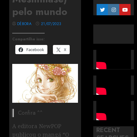
pelo mundo
DÉBORA
21/07/2023
Compartilhe isso:
Facebook
X
Confira ^^
A editora NewPOP
RECENT
publicou o mangá “O