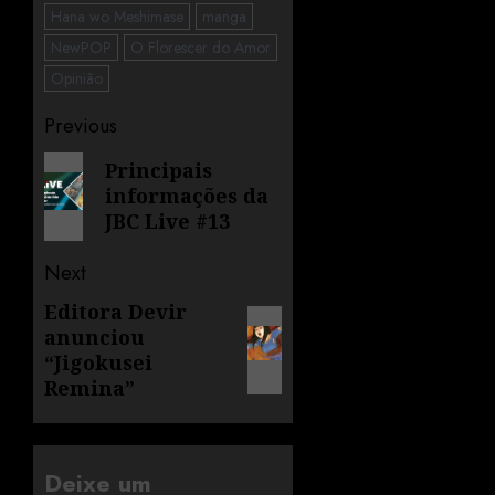
Hana wo Meshimase
manga
NewPOP
O Florescer do Amor
Opinião
Previous
Principais
informações da
JBC Live #13
Next
Editora Devir
anunciou
“Jigokusei
Remina”
Deixe um