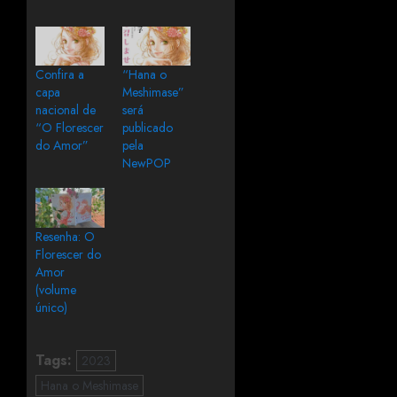
Confira a
“Hana o
capa
Meshimase”
nacional de
será
“O Florescer
publicado
do Amor”
pela
NewPOP
Resenha: O
Florescer do
Amor
(volume
único)
Tags:
2023
Hana o Meshimase