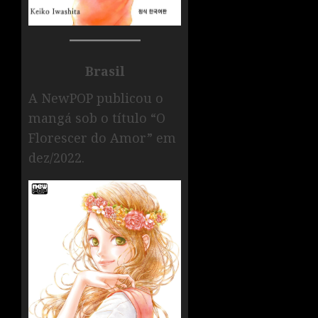
Brasil
A NewPOP publicou o
mangá sob o título “O
Florescer do Amor” em
dez/2022.