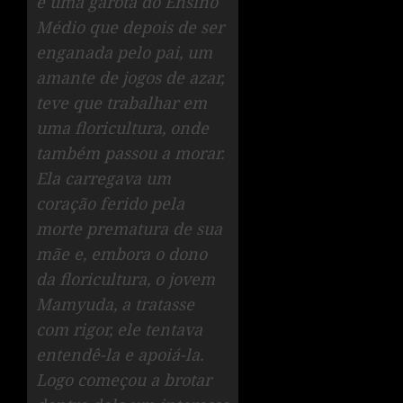
é uma garota do Ensino
Médio que depois de ser
enganada pelo pai, um
amante de jogos de azar,
teve que trabalhar em
uma floricultura, onde
também passou a morar.
Ela carregava um
coração ferido pela
morte prematura de sua
mãe e, embora o dono
da floricultura, o jovem
Mamyuda, a tratasse
com rigor, ele tentava
entendê-la e apoiá-la.
Logo começou a brotar