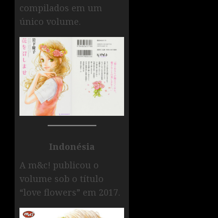
compilados em um
único volume.
Indonésia
A m&c! publicou o
volume sob o título
“love flowers” em 2017.