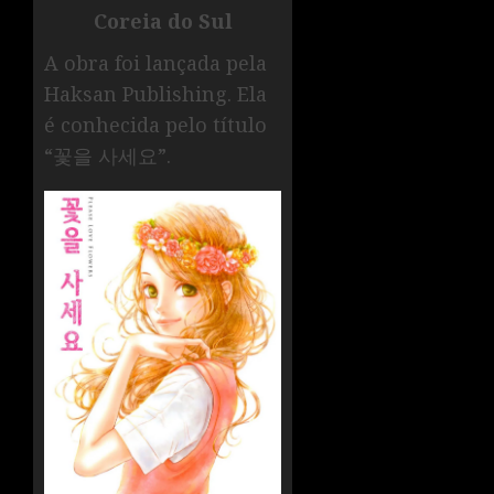
Coreia do Sul
A obra foi lançada pela
Haksan Publishing. Ela
é conhecida pelo título
“꽃을 사세요”.