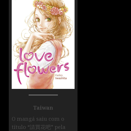
Taiwan
O mangá saiu com o
título “請買花吧” pela