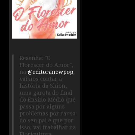
Resenha: "O
Florescer do Amor",
na
@editoranewpop
,
vai nos contar a
história da Shion,
uma garota do final
do Ensino Médio que
passa por alguns
problemas por causa
do seu pai e que por
isso, vai trabalhar na
Floricultura