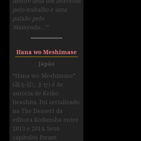
dentro dela um interesse
pelo trabalho e uma
paixão pelo
Mamyuda…’”
Hana wo Meshimase
Japão
“Hana wo Meshimase”
(花を召しませ) é de
autoria de Keiko
Iwashita. Foi serializado
na The Dessert da
editora Kodansha entre
2013 e 2014. Seus
capítulos foram