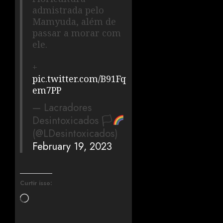
admistrada pelo
Mamyuda, além de
passar a morar com
ele.
+
pic.twitter.com/B91Fq
em7PP
— Lacradores
Desintoxicados 🏳‍
(@LDesintoxicados)
February 19, 2023
Curtir isso: