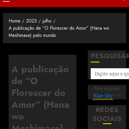
Home
2023
julho
A publicação de “O Florescer do Amor” (Hana wo
Meshimase) pelo mundo
PESQUISA
A publicação
de “O
Nos siga no
Florescer do
Blue Sky
! ^^
Amor” (Hana
REDES
wo
SOCIAIS
Meshimase)