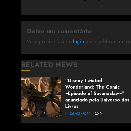
Deixe um comentário
Você precisa fazer o
login
para publicar um co
RELATED NEWS
“Disney Twisted-
Wonderland: The Comic
~Episode of Savanaclaw~”
anunciado pela Universo dos
Livros
06/08/2026
0