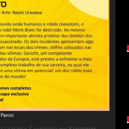
a
Panini
.
oki Urasawa. É completo em
8 volumes
.