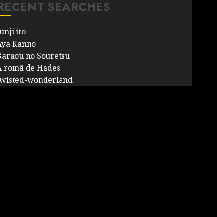
RECENT SEARCHES
unji ito
Aya Kanno
Baraou no Souretsu
A romã de Hades
twisted-wonderland