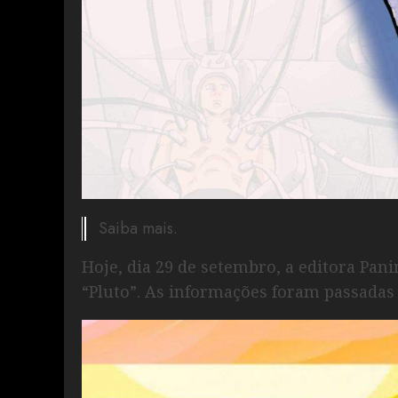
Saiba mais.
Hoje, dia 29 de setembro, a editora Pan
“Pluto”. As informações foram passad