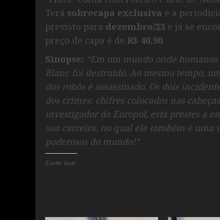
Terá
sobrecapa exclusiva
e a periodic
previsto para
dezembro/23
e já se enc
preço de capa é de
R$ 40,90
.
Sinopse:
“Em um mundo onde humanos e 
Blanc foi destruído. Ao mesmo tempo, um 
dos robôs é assassinado. Os dois incide
dos crimes: chifres colocados nas cabeça
investigador da Europol, está prestes a e
sua carreira, no qual ele também é uma 
poderosos do mundo!”
Curtir isso: