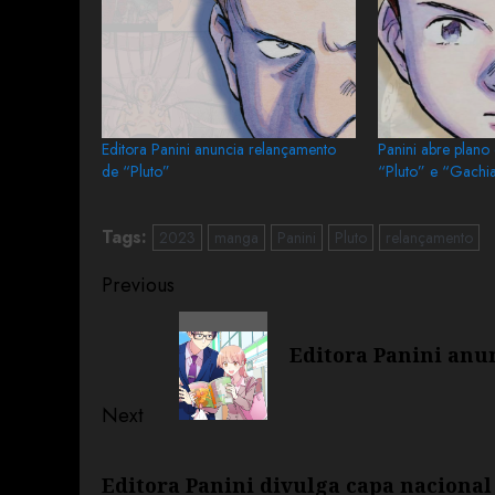
Editora Panini anuncia relançamento
Panini abre plano 
de “Pluto”
“Pluto” e “Gachi
Tags:
2023
manga
Panini
Pluto
relançamento
Previous
Editora Panini anu
Next
Editora Panini divulga capa nacional