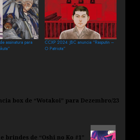
de assinatura para
CCXP 2024: JBC anuncia “Rasputin –
akuta”
O Patriota”
ncia box de “Wotakoi” para Dezembro/23
 e brindes de “Oshi no Ko #1”