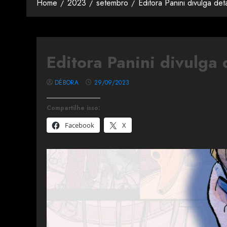
Home
2023
setembro
Editora Panini divulga de
Editora Panini divulga 
DÉBORA
29/09/2023
Compartilhe isso:
Facebook
X