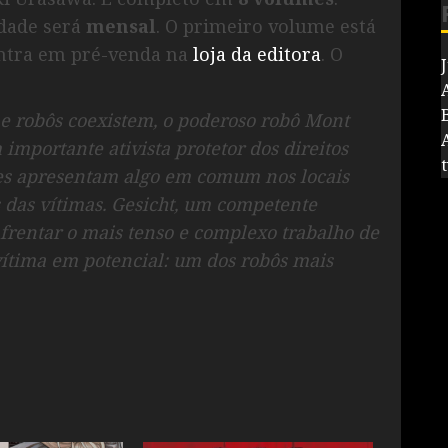
idade será
mensal
. O primeiro volume está
ontra em pré-venda na
loja da editora
. O
J
robôs coexistem, o poderoso robô Mont
importante ativista protetor dos direitos
ntes apresentam algo em comum nos locais
s das vítimas. Gesicht, um competente
nfrentar o mais tenso e complexo trabalho de
vítima em potencial: um dos robôs mais