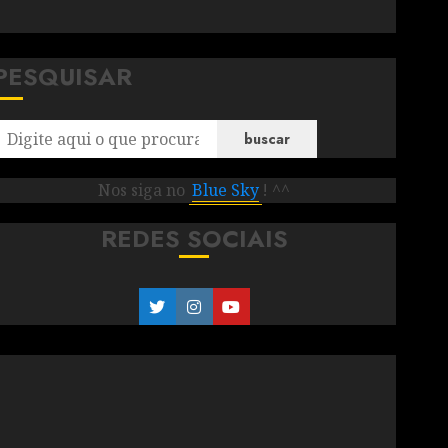
PESQUISAR
buscar
Nos siga no
Blue Sky
! ^^
REDES SOCIAIS