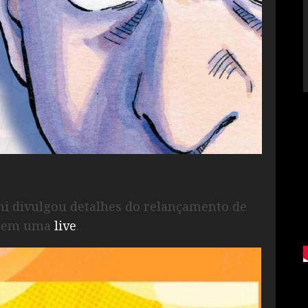
ini divulgou detalhes do relançamento de
as em uma
live
.