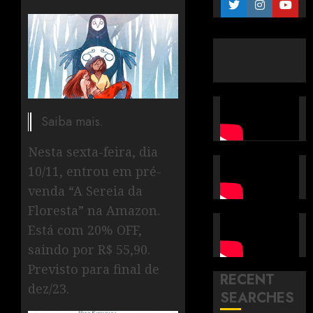
Saiba mais.
Nesta sexta-feira, dia
10/11, entrou em pré-
venda “A Sereia da
Floresta” na Amazon.
Está com 20% OFF,
saindo por R$ 55,90.
Previsto para final de
RECENT
dez/23.
SEARCHES