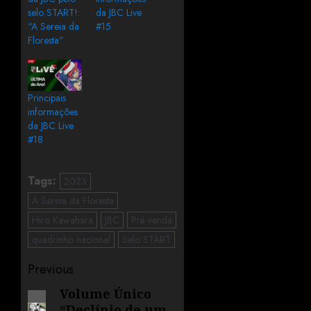
selo START!:
da JBC Live
“A Sereia da
#15
Floresta”
Principais
informações
da JBC Live
#18
Tags:
2023
A Sereia da Floresta
Hiro Kawahara
JBC
Pré-venda
quadrinho nacional
Selo START
Previous
Volume Único
“Declínio de um