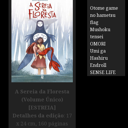
Otome game
no hametsu
flag
Mushoku
tensei
OMORI
Umi ga
Hashiru
Endroll
SENSE LIFE
A Sereia da Floresta
(Volume Único)
[ESTREIA]
Detalhes da edição
: 17
x 24 cm, 160 páginas