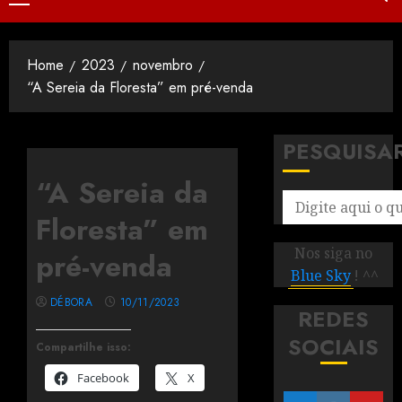
Home
2023
novembro
“A Sereia da Floresta” em pré-venda
PESQUISA
“A Sereia da
Floresta” em
Nos siga no
pré-venda
Blue Sky
! ^^
DÉBORA
10/11/2023
REDES
SOCIAIS
Compartilhe isso:
Facebook
X