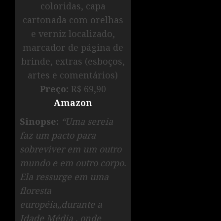
coloridas, capa
cartonada com orelhas
e verniz localizado,
marcador de página de
brinde, extras (esboços,
artes e comentários)
Preço:
R$ 69,90
Amazon
Sinopse:
“Uma sereia
faz um pacto para
sobreviver em um outro
mundo e em outro corpo.
Ela ressurge em uma
floresta
européia,,durante a
Idade Média , onde