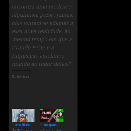
encontra uma médica e
alquimista persa. Juntas,
elas tentam se adaptar a
essa nova realidade, ao
mesmo tempo em que a
Grande Peste e a
Inquisição assolam o
mundo ao redor delas.”
Curtir isso:
Novo título
Principais
da JBC pelo
informações