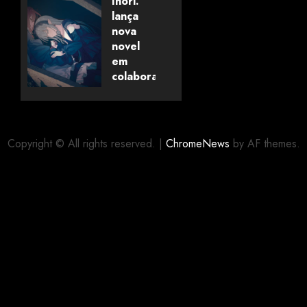
Inori.
anunciado
lança
pela
nova
Universo
novel
dos
em
Livros
colaboração
com
editora
06/08/2026
0
alemã
Copyright © All rights reserved.
|
ChromeNews
by AF themes.
06/08/2026
0