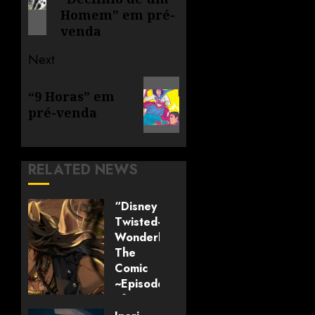
Homem” em pré-
venda
Next
“9 Horas” em
pré-venda
RELATED NEWS
“Disney
Twisted-
Wonderland:
The
Comic
~Episode
of
Savanaclaw~”