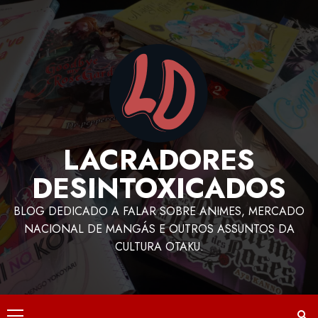
LACRADORES
DESINTOXICADOS
BLOG DEDICADO A FALAR SOBRE ANIMES, MERCADO
NACIONAL DE MANGÁS E OUTROS ASSUNTOS DA
CULTURA OTAKU.