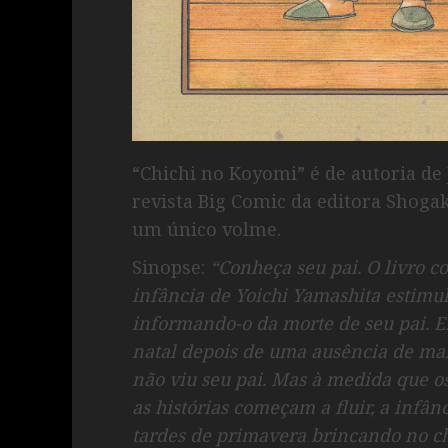
“Chichi no Koyomi” é de autoria de 
revista Big Comic da editora Shog
um único volme.
Sinopse:
“Conheça seu pai. ‎O livro
infância de Yoichi Yamashita estimu
informando-o da morte de seu pai. En
natal depois de uma ausência de ma
não viu seu pai. Mas à medida que o
as histórias começam a fluir, a infân
tardes de primavera brincando no ch