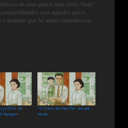
divórcio de seus pais e uma nova “mãe”.
 compartilhadas com aqueles que o
e o homem que há muito considerava
arço/2024 da
“O Diário do Meu Pai” em pré-
 & Nanquim
venda