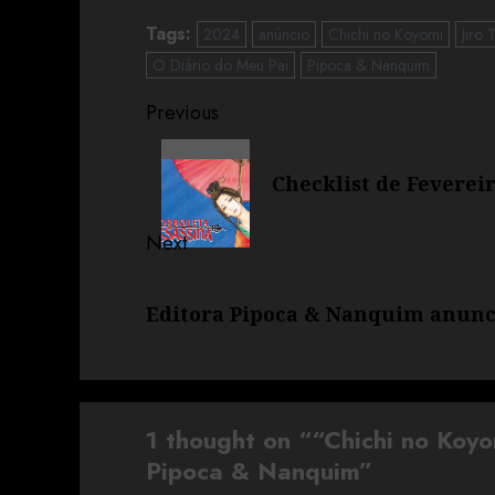
Tags:
2024
anúncio
Chichi no Koyomi
Jiro 
O Diário do Meu Pai
Pipoca & Nanquim
Previous
Checklist de Feverei
Next
Editora Pipoca & Nanquim anunc
1 thought on “
“Chichi no Koyo
Pipoca & Nanquim
”