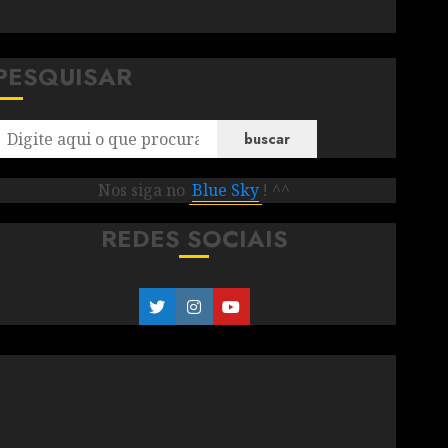
PESQUISAR
buscar
Nos siga no
Blue Sky
! ^^
REDES SOCIAIS