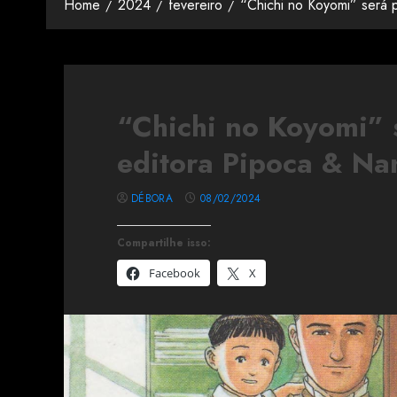
Home
2024
fevereiro
“Chichi no Koyomi” será 
“Chichi no Koyomi” 
editora Pipoca & N
DÉBORA
08/02/2024
Compartilhe isso:
Facebook
X