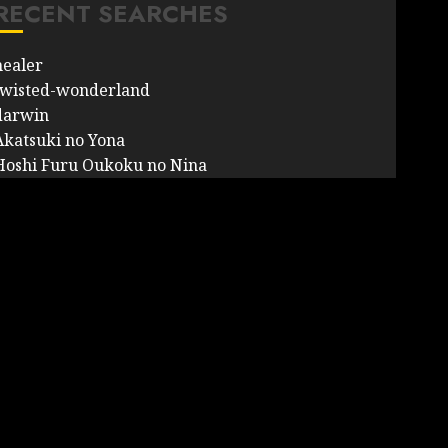
RECENT SEARCHES
healer
twisted-wonderland
darwin
Akatsuki no Yona
Hoshi Furu Oukoku no Nina