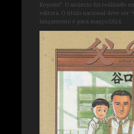
Koyomi”. O anúncio foi realizado 
editora. O título nacional deve ser 
lançamento é para março/2024.