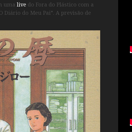
em uma
live
do Fora do Plástico com a
“O Diário do Meu Pai”. A previsão de