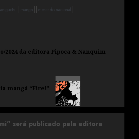
Taniguchi
manga
mercado nacional
ro/2024 da editora Pipoca & Nanquim
ia mangá “Fire!”
mi” será publicado pela editora