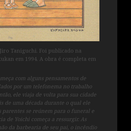
Jiro Taniguchi. Foi publicado na
akukan em 1994. A obra é completa em
 começa com alguns pensamentos de
lados por um telefonema no trabalho
tão, ele viaja de volta para sua cidade
is de uma década durante o qual ele
s parentes se reúnem para o funeral e
cia de Yoichi começa a ressurgir. As
ão da barbearia de seu pai, o incêndio