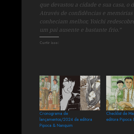
que devastou a cidade e sua casa, o 
Através de confidências e memórias
conheciam melhor, Yoichi redescobr
um pai ausente e bastante frio.‎”
Curtir isso:
Cronograma de
Checklist de M
lançamentos/2024 da editora
editora Pipoca
Pipoca & Nanquim