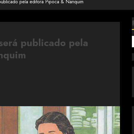
publicado pela editora Pipoca & Nanquim
será publicado pela
anquim