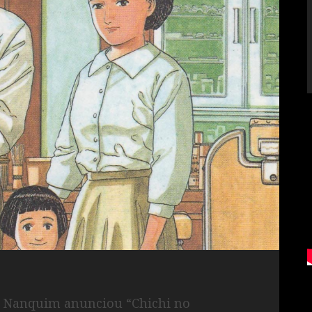
a & Nanquim anunciou “Chichi no