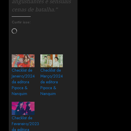
angustiantes e sensuais
cenas de batalha.”
Curtir isso:
Checklist de
Checklist de
Janeiro/2024
Março/2024
da editora
da editora
Pipoca &
Pipoca &
Nanquim
Nanquim
Checklist de
Fevereiro/2023
da editora