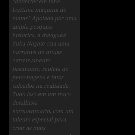
converter em uma
legítima máquina de
matar? Apoiada por uma
ampla pesquisa
histórica, a mangaká
Yuka Nagate cria uma
narrativa de ninjas
extremamente
fascinante, repleta de
personagens e fatos
calcados na realidade.
Tudo isso em um traço
detalhista
extraordinário, com um
talento especial para
criar as mais