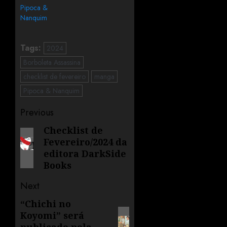
Pipoca &
Nanquim
Tags:
2024
Borboleta Assassina
checklist de fevereiro
manga
Pipoca & Nanquim
Previous
Checklist de
Fevereiro/2024 da
editora DarkSide
Books
Next
“Chichi no
Koyomi” será
publicado pela