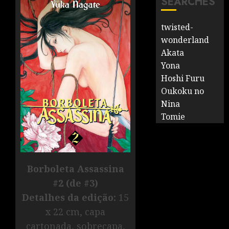
SEARCHES
twisted-
wonderland
Akata
Yona
Hoshi Furu
Oukoku no
Nina
Tomie
Borboleta Assassina
#2 (de #3)
Detalhes da edição:
15
x 22 cm, capa
cartonada, sobrecapa,