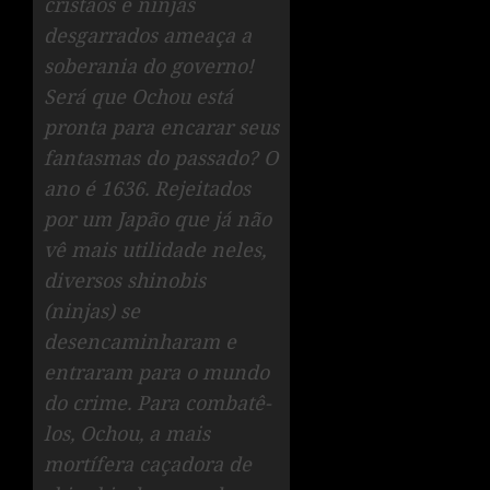
cristãos e ninjas
desgarrados ameaça a
soberania do governo!
Será que Ochou está
pronta para encarar seus
fantasmas do passado? O
ano é 1636. Rejeitados
por um Japão que já não
vê mais utilidade neles,
diversos shinobis
(ninjas) se
desencaminharam e
entraram para o mundo
do crime. Para combatê-
los, Ochou, a mais
mortífera caçadora de