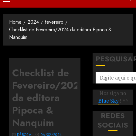
Home
2024
fevereiro
Checklist de Fevereiro/2024 da editora Pipoca &
Nanquim
PESQUISA
Checklist de
Fevereiro/2024
Nos siga no
da editora
Blue Sky
! ^^
Pipoca &
REDES
Nanquim
SOCIAIS
DÉBORA
06/02/2024