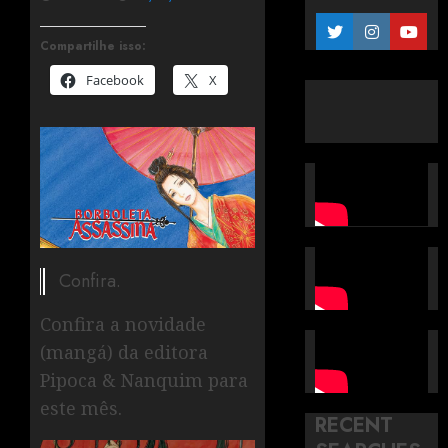
Compartilhe isso:
Facebook
X
Confira.
Confira a novidade
(mangá) da editora
Pipoca & Nanquim para
este mês.
RECENT