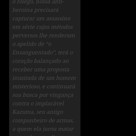
o fôlego, nossa anti-
heroína precisará
capturar um assassino
em série cujos métodos
perversos lhe renderam
o apelido de “o
Ensanguentado”, terá o
coração balançado ao
receber uma proposta
inusitada de um homem
misterioso, e continuará
sua busca por vingança
contra o implacável
Kazuma, seu antigo
companheiro de armas,
a quem ela jurou matar