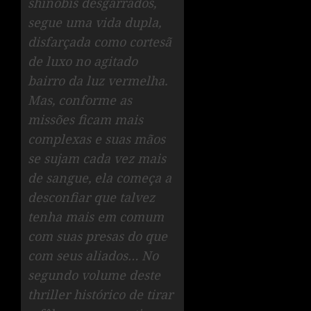
shinobis desgarrados,
segue uma vida dupla,
disfarçada como cortesã
de luxo no agitado
bairro da luz vermelha.
Mas, conforme as
missões ficam mais
complexas e suas mãos
se sujam cada vez mais
de sangue, ela começa a
desconfiar que talvez
tenha mais em comum
com suas presas do que
com seus aliados… No
segundo volume deste
thriller histórico de tirar