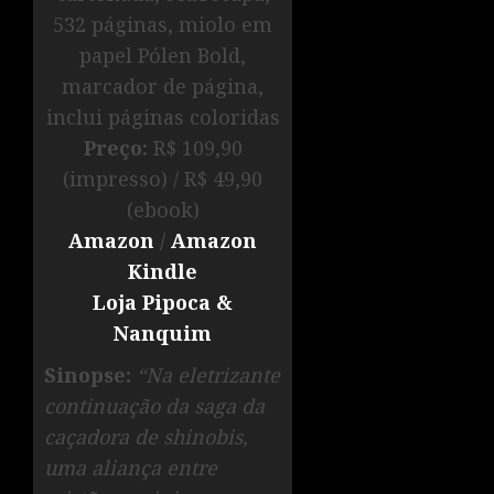
532 páginas, miolo em
papel Pólen Bold,
marcador de página,
inclui páginas coloridas
Preço:
R$ 109,90
(impresso) / R$ 49,90
(ebook)
Amazon
/
Amazon
Kindle
Loja Pipoca &
Nanquim
Sinopse:
“Na eletrizante
continuação da saga da
caçadora de shinobis,
uma aliança entre