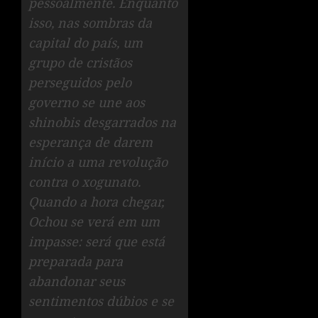
pessoalmente. Enquanto
isso, nas sombras da
capital do país, um
grupo de cristãos
perseguidos pelo
governo se une aos
shinobis desgarrados na
esperança de darem
início a uma revolução
contra o xogunato.
Quando a hora chegar,
Ochou se verá em um
impasse: será que está
preparada para
abandonar seus
sentimentos dúbios e se